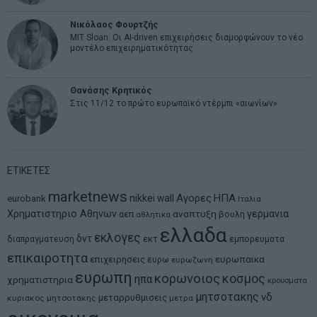
Νικόλαος Φουρτζής
MIT Sloan: Οι AI-driven επιχειρήσεις διαμορφώνουν το νέο
μοντέλο επιχειρηματικότητας
Θανάσης Κρητικός
Στις 11/12 το πρώτο ευρωπαϊκό ντέρμπι «αιωνίων»
ΕΤΙΚΕΤΕΣ
marketnews
Αγορες
ΗΠΑ
nikkei
wall
eurobank
Ιταλια
Χρηματιστηριο Αθηνων
αναπτυξη
γερμανια
αεπ
βουλη
αθλητικα
ελλαδα
εκλογες
δντ
εκτ
διαπραγματευση
εμπορευματα
επικαιροτητα
ευρωπαικα
επιχειρησεις
ευρω
ευρωζωνη
ευρωπη
κορωνοιος
κοσμος
ηπα
χρηματιστηρια
κρουσματα
μητσοτακης
νδ
μεταρρυθμισεις
κυριακος μητσοτακης
μετρα