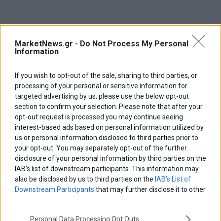
MarketNews.gr -
Do Not Process My Personal
Information
If you wish to opt-out of the sale, sharing to third parties, or
processing of your personal or sensitive information for
targeted advertising by us, please use the below opt-out
section to confirm your selection. Please note that after your
opt-out request is processed you may continue seeing
interest-based ads based on personal information utilized by
us or personal information disclosed to third parties prior to
your opt-out. You may separately opt-out of the further
disclosure of your personal information by third parties on the
IAB’s list of downstream participants. This information may
also be disclosed by us to third parties on the
IAB’s List of
Η ώρα των συναντήσεων – Ο Πρωθυπoυργός
Downstream Participants
that may further disclose it to other
ενημερώνει τα κόμματα
third parties.
Aνοίγει το μεσημέρι της Παρασκευής ο κύκλος των κατ ιδίαν
συναντήσεων του πρωθυπουργού Κυριάκου Μητσοτάκη με τους
Personal Data Processing Opt Outs