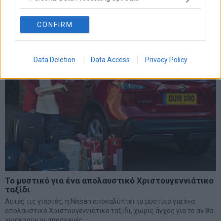
πολιτικούς αρχηγούς
10 Ιανουαρίου 2020
Ελλάδα
·
Πολιτική
CONFIRM
Data Deletion
Data Access
Privacy Policy
Το μυστικό για ένα απολαυστικό Χριστουγεννιάτικο
ταξίδι
Αυτές τις γιορτές, η Nissan αποκαλύπτει το μυστικό για ένα
απολαυστικό Χριστουγεννιάτικο ταξίδι, χωρίς άγχος για το αν θα
χωρέσουν οι αποσκευές