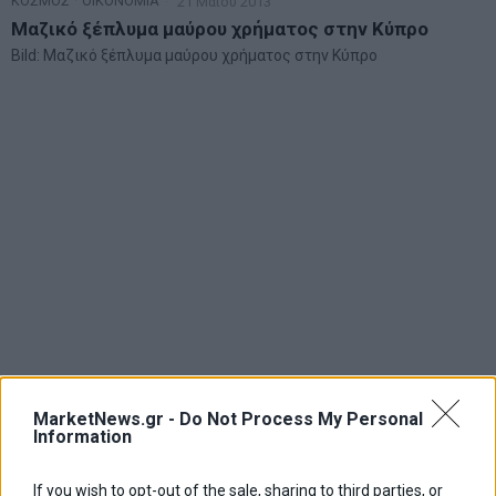
ΚΟΣΜΟΣ
·
ΟΙΚΟΝΟΜΙΑ
21 Μαΐου 2013
Μαζικό ξέπλυμα μαύρου χρήματος στην Κύπρο
Bild: Μαζικό ξέπλυμα μαύρου χρήματος στην Κύπρο
MarketNews.gr -
Do Not Process My Personal
Information
If you wish to opt-out of the sale, sharing to third parties, or