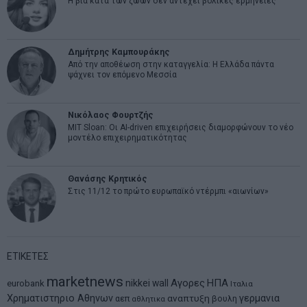
Η βία κατά των ζώων δεν αντέχει βολικές ερμηνείες
Δημήτρης Καμπουράκης
Από την αποθέωση στην καταγγελία: Η Ελλάδα πάντα
ψάχνει τον επόμενο Μεσσία
Νικόλαος Φουρτζής
MIT Sloan: Οι AI-driven επιχειρήσεις διαμορφώνουν το νέο
μοντέλο επιχειρηματικότητας
Θανάσης Κρητικός
Στις 11/12 το πρώτο ευρωπαϊκό ντέρμπι «αιωνίων»
ΕΤΙΚΕΤΕΣ
marketnews
Αγορες
ΗΠΑ
nikkei
wall
eurobank
Ιταλια
Χρηματιστηριο Αθηνων
αναπτυξη
γερμανια
αεπ
βουλη
αθλητικα