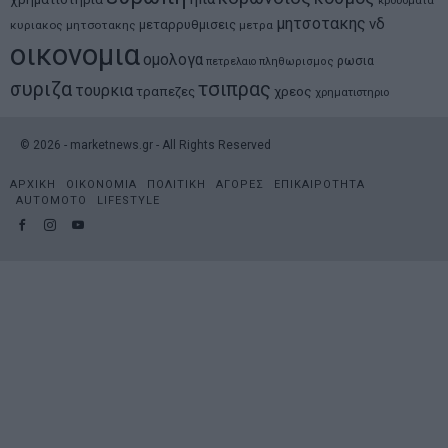
μητσοτακης
νδ
μεταρρυθμισεις
κυριακος μητσοτακης
μετρα
οικονομια
ομολογα
ρωσια
πετρελαιο
πληθωρισμος
συριζα
τσιπρας
τουρκια
τραπεζες
χρεος
χρηματιστηριο
©
2026
- marketnews.gr - All Rights Reserved
ΑΡΧΙΚΗ
ΟΙΚΟΝΟΜΙΑ
ΠΟΛΙΤΙΚΗ
ΑΓΟΡΕΣ
ΕΠΙΚΑΙΡΟΤΗΤΑ
AUTOMOTO
LIFESTYLE