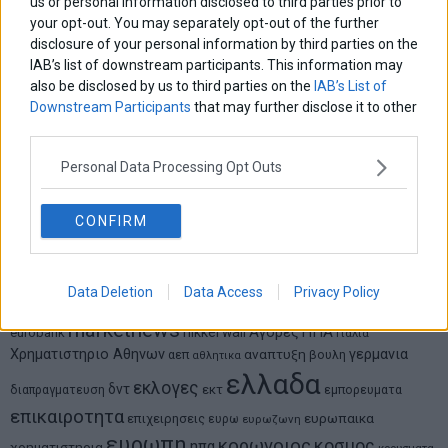
us or personal information disclosed to third parties prior to
Από την αποθέωση στην καταγγελία: Η Ελλάδα πάντα
your opt-out. You may separately opt-out of the further
ψάχνει τον επόμενο Μεσσία
disclosure of your personal information by third parties on the
IAB’s list of downstream participants. This information may
also be disclosed by us to third parties on the
IAB’s List of
Νικόλαος Φουρτζής
MIT Sloan: Οι AI-driven επιχειρήσεις διαμορφώνουν το νέο
Downstream Participants
that may further disclose it to other
μοντέλο επιχειρηματικότητας
third parties.
Personal Data Processing Opt Outs
Θανάσης Κρητικός
Στις 11/12 το πρώτο ευρωπαϊκό ντέρμπι «αιωνίων»
CONFIRM
Data Deletion
Data Access
Privacy Policy
ΕΤΙΚΕΤΕΣ
marketnews
Αγορες
ΗΠΑ
nikkei
wall
eurobank
Ιταλια
Χρηματιστηριο Αθηνων
αναπτυξη
γερμανια
αεπ
βουλη
αθλητικα
ελλαδα
εκλογες
δντ
εκτ
διαπραγματευση
εμπορευματα
επικαιροτητα
ευρωπαικα
επιχειρησεις
ευρω
ευρωζωνη
ευρωπη
κορωνοιος
κοσμος
ηπα
χρηματιστηρια
κρουσματα