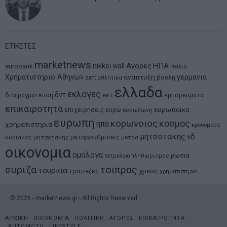
ΕΤΙΚΕΤΕΣ
marketnews
Αγορες
ΗΠΑ
nikkei
wall
eurobank
Ιταλια
Χρηματιστηριο Αθηνων
αναπτυξη
γερμανια
αεπ
βουλη
αθλητικα
ελλαδα
εκλογες
δντ
εκτ
διαπραγματευση
εμπορευματα
επικαιροτητα
ευρωπαικα
επιχειρησεις
ευρω
ευρωζωνη
ευρωπη
κορωνοιος
κοσμος
ηπα
χρηματιστηρια
κρουσματα
μητσοτακης
νδ
μεταρρυθμισεις
κυριακος μητσοτακης
μετρα
οικονομια
ομολογα
ρωσια
πετρελαιο
πληθωρισμος
συριζα
τσιπρας
τουρκια
τραπεζες
χρεος
χρηματιστηριο
©
2026
- marketnews.gr - All Rights Reserved
ΑΡΧΙΚΗ
ΟΙΚΟΝΟΜΙΑ
ΠΟΛΙΤΙΚΗ
ΑΓΟΡΕΣ
ΕΠΙΚΑΙΡΟΤΗΤΑ
AUTOMOTO
LIFESTYLE