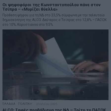
Οι ψηφοφόροι της Κωνσταντοπούλου πάνε στον
Τσίπρα – «Μυρίζει θύελλα»
Πρόθεση ψήφου για τη ΝΔ στο 23,5% σύμφωνα με την τελευταία
δημοσκόπηση της ALCO. Δεύτερος ο Τσίπρας στο 12,8% – ΠΑΣΟΚ
στο 10%, Καρυστιανού στο 9,5%.
ΕΛΛΑΔΑ
·
ΠΟΛΙΤΙΚΗ
29 Μαΐου 2026
ALCO: Σαφές προβάδισμα της ΝΔ – Τρίτο το ΠΑΣΟΚ