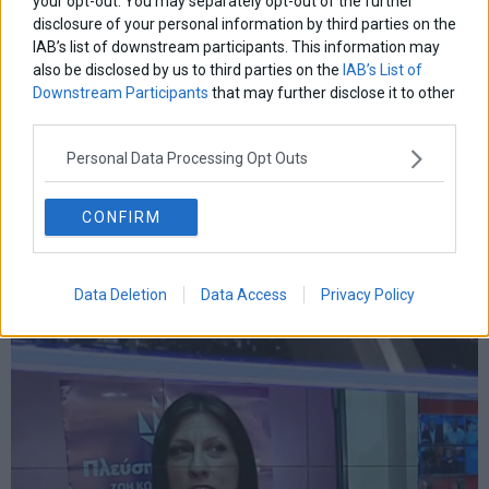
your opt-out. You may separately opt-out of the further
disclosure of your personal information by third parties on the
IAB’s list of downstream participants. This information may
also be disclosed by us to third parties on the
IAB’s List of
Downstream Participants
that may further disclose it to other
third parties.
Ζ. Κωνσταντοπούλου: Έβαλε μέχρι και τον γυμναστή
της στο ψηφοδέλτιο – Η ανάρτηση Georghy Zhukov
Personal Data Processing Opt Outs
στο Twitter
Η Ζωή Κωνσταντοπούλου, επικεφαλής της “Πλεύσης
CONFIRM
Ελευθερίας”, δέχεται σωρεία επικρίσεων έπειτα από τις επιλογές
της για τη σειρά των υποψηφίων στα ψηφοδέλτια με λίστα για
τις εκλογές 2023 της 25ης Ιουνίου. Οι αποχωρήσεις δεν έχουν
τέλος, με όσους φεύγουν από
Data Deletion
Data Access
Privacy Policy
12 Ιουνίου 2023
Παραπολιτικά
·
Πολιτική