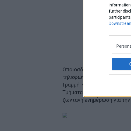
information 
further disc
participants
Downstream
Persona
Οποιοσδήποτε έχει κάποια
τηλεφωνικά με “Το Χαμόγε
Γραμμή για τους Αγνοούμεν
Τμήματα της χώρας αλλά κ
ζωντανή ενημέρωση για την