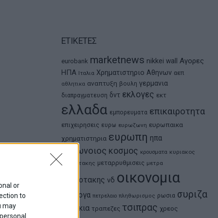
ΕΤΙΚΕΤΕΣ
marketnews
Αγορες
nikkei
wall
eurobank
ΗΠΑ
Χρηματιστηριο Αθηνων
αεπ
Ιταλια
αναπτυξη
γερμανια
βουλη
αθλητικα
εκλογες
δντ
εκτ
διαπραγματευση
ελλαδα
επικαιροτητα
εμπορευματα
ευρωπαικα
επιχειρησεις
ευρω
ευρωζωνη
ευρωπη
ηπα
χρηματιστηρια
κορωνοιος
κοσμος
κρουσματα
κυριακος
μεταρρυθμισεις
μητσοτακης
μετρα
οικονομια
μητσοτακης
νδ
onal or
συριζα
ομολογα
ection to
ρωσια
πετρελαιο
πληθωρισμος
ou may
τσιπρας
τουρκια
τραπεζες
χρεος
 personal