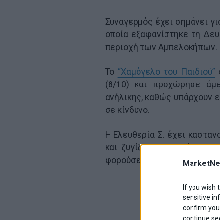
Συναγερμός έχει σημάνει γι
οποία εξαφανίστηκε τη Δευ
περιοχή των Αμπελοκήπων.
Το
“Χαμόγελο του Παιδιού”
ε
(8/10) και προχώρησε άμ
ανήλικης, καθώς υπάρχουν ε
σε κίνδυνο.
Η Ελευθερία Σ. έχει καστανο
και ζυγίζει 100 κιλά. Την
φορούσε.
MarketNe
If you wish 
sensitive in
confirm your
continue se