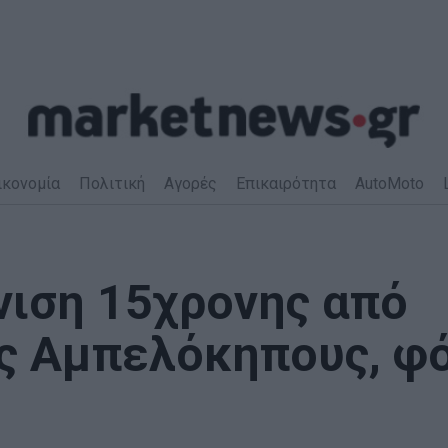
ικονομία
Πολιτική
Αγορές
Επικαιρότητα
AutoMoto
νιση 15χρονης από
ς Αμπελόκηπους, φ