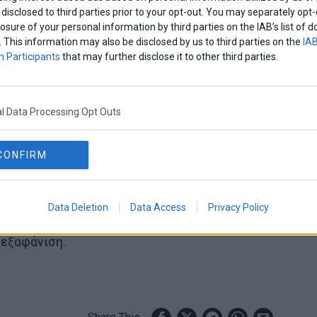
disclosed to third parties prior to your opt-out. You may separately opt-
losure of your personal information by third parties on the IAB’s list o
. This information may also be disclosed by us to third parties on the
IAB
 Participants
that may further disclose it to other third parties.
l Data Processing Opt Outs
CONFIRM
 πληροφορία, παρακαλείται να επικοινωνήσει
λο του Παιδιού” όλο το 24ωρο, στην “Εθνική
ους Ενήλικες – 1017”, σε όλα τα Αστυνομικά
Data Deletion
Data Access
Privacy Policy
αι μέσω της εφαρμογής στην οποία υπάρχει
 εξαφάνιση.