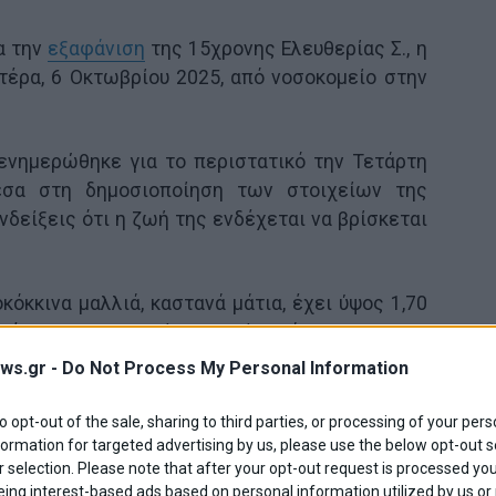
α την
εξαφάνιση
της 15χρονης Ελευθερίας Σ., η
τέρα, 6 Οκτωβρίου 2025, από νοσοκομείο στην
νημερώθηκε για το περιστατικό την Τετάρτη
εσα στη δημοσιοποίηση των στοιχείων της
νδείξεις ότι η ζωή της ενδέχεται να βρίσκεται
κόκκινα μαλλιά, καστανά μάτια, έχει ύψος 1,70
 ημέρα που εξαφανίστηκε είναι άγνωστο το τι
ws.gr -
Do Not Process My Personal Information
to opt-out of the sale, sharing to third parties, or processing of your pers
formation for targeted advertising by us, please use the below opt-out s
 selection. Please note that after your opt-out request is processed y
eing interest-based ads based on personal information utilized by us or