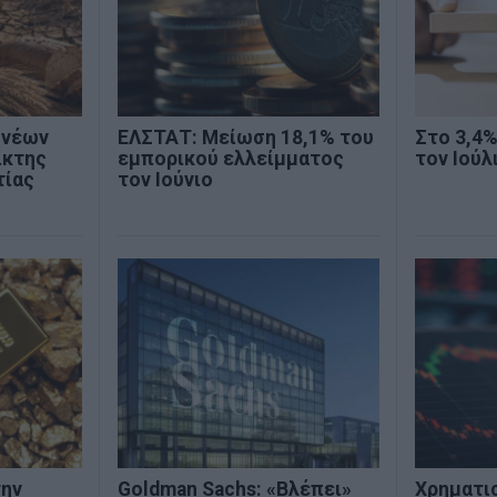
 νέων
ΕΛΣΤΑΤ: Μείωση 18,1% του
Στο 3,4
ίκτης
εμπορικού ελλείμματος
τον Ιούλ
τίας
τον Ιούνιο
την
Goldman Sachs: «Βλέπει»
Χρηματι