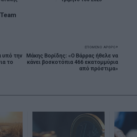
 Team
ΕΠΟΜΕΝΟ ΑΡΘΡΟ
α υπό την
Μάκης Βορίδης: «Ο Βάρρας ήθελε να
Next
ια το
κάνει βοσκοτόπια 466 εκατομμύρια
post:
από πρόστιμα»