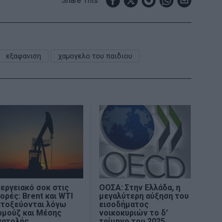
Share This
εξαφανιση
χαμογελο του παιδιου
εργειακό σοκ στις
ΟΟΣΑ: Στην Ελλάδα, η
ορές: Brent και WTI
μεγαλύτερη αύξηση του
κτοξεύονται λόγω
εισοδήματος
ρμούζ και Μέσης
νοικοκυριών το δ’
νατολής
τρίμηνο του 2025