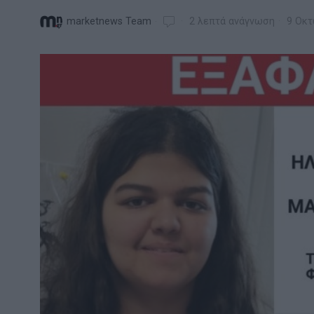
marketnews Team
2 λεπτά ανάγνωση
9 Οκτ