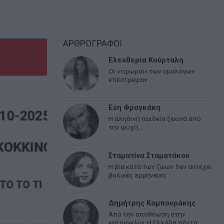
ΑΡΘΡΟΓΡΑΦΟΙ
Ελευθερία Κούρταλη
Οι «τιμωροί» των ομολόγων
επέστρεψαν
Εύη Φραγκάκη
Η αληθινή παιδεία ξεκινά από
την ψυχή…
Σταματίνα Σταματάκου
Η βία κατά των ζώων δεν αντέχει
βολικές ερμηνείες
Δημήτρης Καμπουράκης
Από την αποθέωση στην
καταγγελία: Η Ελλάδα πάντα