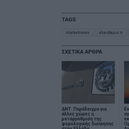
TAGS
marketnews
ελευθερια σ
ΣΧΕΤΙΚΑ ΑΡΘΡΑ
ΔΝΤ: Παράδειγμα για
Εν
άλλες χώρες η
αγ
μεταρρύθμιση της
ε
φορολογικής διοίκησης
Ο
στην Ελλάδα
Α