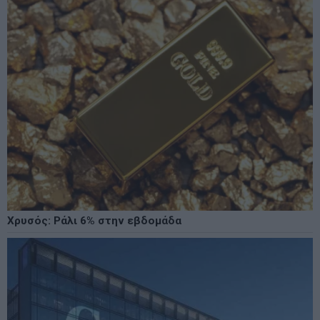
Χρυσός: Ράλι 6% στην εβδομάδα