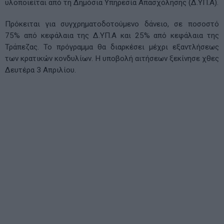
υλοποιείται από τη Δημόσια Υπηρεσία Απασχόλησης (Δ.ΥΠ.Α).
Πρόκειται για συγχρηματοδοτούμενο δάνειο, σε ποσοστό
75% από κεφάλαια της Δ.ΥΠ.Α και 25% από κεφάλαια της
Τράπεζας. Το πρόγραμμα θα διαρκέσει μέχρι εξαντλήσεως
των κρατικών κονδυλίων. Η υποβολή αιτήσεων ξεκίνησε χθες
Δευτέρα 3 Aπριλίου.