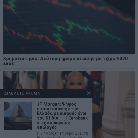
Χρηματιστήριο: Δεύτερη ημέρα πτώσης με τζίρο €320
εκατ.
ΔΙΑΒΑΣΤΕ ΑΚΟΜΑ
JP Morgan: Ψήφος
εμπιστοσύνης στην
Ελλάδα με εισροές άνω
του $1 δισ. – Η Eurobank
στις κορυφαίες
επιλογές
Η JP Morgan επιβεβαιώνει τη
θετική στάση της για την