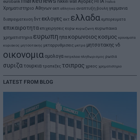
marketnews
Αγορες
ΗΠΑ
nikkei
wall
eurobank
Ιταλια
Χρηματιστηριο Αθηνων
αναπτυξη
γερμανια
αεπ
βουλη
αθλητικα
ελλαδα
εκλογες
δντ
εκτ
διαπραγματευση
εμπορευματα
επικαιροτητα
ευρωπαικα
επιχειρησεις
ευρω
ευρωζωνη
ευρωπη
κορωνοιος
κοσμος
ηπα
χρηματιστηρια
κρουσματα
μητσοτακης
νδ
μεταρρυθμισεις
κυριακος μητσοτακης
μετρα
οικονομια
ομολογα
ρωσια
πετρελαιο
πληθωρισμος
συριζα
τσιπρας
τουρκια
τραπεζες
χρεος
χρηματιστηριο
LATEST FROM BLOG