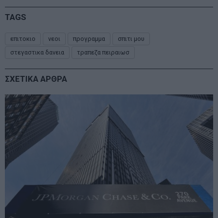
TAGS
επιτοκιο
νεοι
προγραμμα
σπιτι μου
στεγαστικα δανεια
τραπεζα πειραιωσ
ΣΧΕΤΙΚΑ ΑΡΘΡΑ