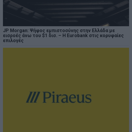
JP Morgan: Ψήφος εμπιστοσύνης στην Ελλάδα με
εισροές άνω του $1 δισ. – Η Eurobank στις κορυφαίες
επιλογές