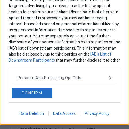
targeted advertising by us, please use the below opt-out
Σταματίνα Σταματάκου
section to confirm your selection. Please note that after your
Η βία κατά των ζώων δεν αντέχει βολικές ερμηνείες
opt-out request is processed you may continue seeing
interest-based ads based on personal information utilized by
us or personal information disclosed to third parties prior to
Δημήτρης Καμπουράκης
your opt-out. You may separately opt-out of the further
Από την αποθέωση στην καταγγελία: Η Ελλάδα πάντα
disclosure of your personal information by third parties on the
ψάχνει τον επόμενο Μεσσία
IAB’s list of downstream participants. This information may
also be disclosed by us to third parties on the
IAB’s List of
Νικόλαος Φουρτζής
Downstream Participants
that may further disclose it to other
MIT Sloan: Οι AI-driven επιχειρήσεις διαμορφώνουν το νέο
third parties.
μοντέλο επιχειρηματικότητας
Personal Data Processing Opt Outs
Θανάσης Κρητικός
Στις 11/12 το πρώτο ευρωπαϊκό ντέρμπι «αιωνίων»
CONFIRM
Data Deletion
Data Access
Privacy Policy
ΕΤΙΚΕΤΕΣ