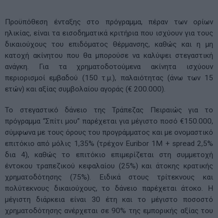
Προϋπόθεση ένταξης στο πρόγραμμα, πέραν των ορίων
ηλικίας, είναι τα εισοδηματικά κριτήρια που ισχύουν για τους
δικαιούχους του επιδόματος θέρμανσης, καθώς και η μη
κατοχή ακίνητου που θα μπορούσε να καλύψει στεγαστική
ανάγκη. Για τα χρηματοδοτούμενα ακίνητα ισχύουν
περιορισμοί εμβαδού (150 τ.μ.), παλαιότητας (άνω των 15
ετών) και αξίας συμβολαίου αγοράς (€ 200.000).
Το στεγαστικό δάνειο της Τράπεζας Πειραιώς για το
πρόγραμμα “Σπίτι μου” παρέχεται για μέγιστο ποσό €150.000,
σύμφωνα με τους όρους του προγράμματος και με ονομαστικό
επιτόκιο από μόλις 1,35% (τρέχον Euribor 1M + spread 2,5%
δια 4), καθώς το επιτόκιο επιμερίζεται στη συμμετοχή
έντοκου τραπεζικού κεφαλαίου (25%) και άτοκης κρατικής
χρηματοδότησης (75%). Ειδικά στους τρίτεκνους και
πολύτεκνους δικαιούχους, το δάνειο παρέχεται άτοκο. Η
μέγιστη διάρκεια είναι 30 έτη και το μέγιστο ποσοστό
χρηματοδότησης ανέρχεται σε 90% της εμπορικής αξίας του