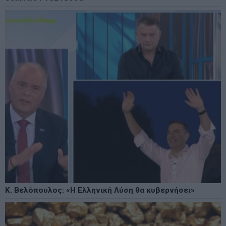
Κ. Βελόπουλος: «Η Ελληνική Λύση θα κυβερνήσει»