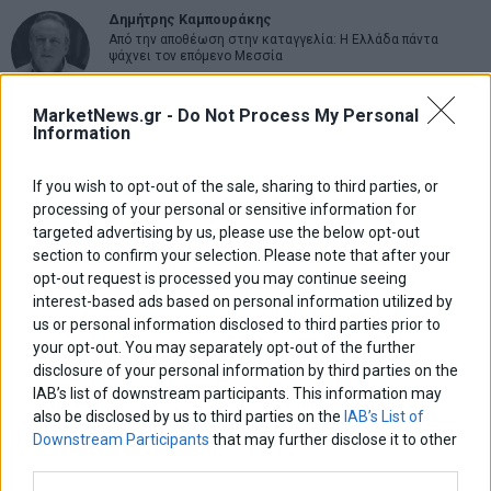
Δημήτρης Καμπουράκης
Από την αποθέωση στην καταγγελία: Η Ελλάδα πάντα
ψάχνει τον επόμενο Μεσσία
MarketNews.gr -
Do Not Process My Personal
Νικόλαος Φουρτζής
Information
MIT Sloan: Οι AI-driven επιχειρήσεις διαμορφώνουν το νέο
μοντέλο επιχειρηματικότητας
If you wish to opt-out of the sale, sharing to third parties, or
processing of your personal or sensitive information for
Θανάσης Κρητικός
targeted advertising by us, please use the below opt-out
Στις 11/12 το πρώτο ευρωπαϊκό ντέρμπι «αιωνίων»
section to confirm your selection. Please note that after your
opt-out request is processed you may continue seeing
interest-based ads based on personal information utilized by
us or personal information disclosed to third parties prior to
ΕΤΙΚΕΤΕΣ
your opt-out. You may separately opt-out of the further
disclosure of your personal information by third parties on the
marketnews
Αγορες
ΗΠΑ
nikkei
wall
eurobank
Ιταλια
IAB’s list of downstream participants. This information may
Χρηματιστηριο Αθηνων
αναπτυξη
γερμανια
αεπ
βουλη
also be disclosed by us to third parties on the
IAB’s List of
αθλητικα
ελλαδα
Downstream Participants
that may further disclose it to other
εκλογες
δντ
εκτ
διαπραγματευση
εμπορευματα
third parties.
επικαιροτητα
ευρωπαικα
επιχειρησεις
ευρω
ευρωζωνη