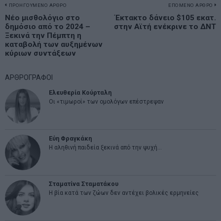
Πλοήγηση
ΠΡΟΗΓΟΥΜΕΝΟ ΑΡΘΡΟ
ΕΠΟΜΕΝΟ ΑΡΘΡΟ
Previous
Νέο μισθολόγιο στο
Έκτακτο δάνειο $105 εκατ.
N
άρθρων
δημόσιο από το 2024 –
στην Αϊτή ενέκρινε το ΔΝΤ
post:
p
Ξεκινά την Πέμπτη η
καταβολή των αυξημένων
κύριων συντάξεων
ΑΡΘΡΟΓΡΑΦΟΙ
Ελευθερία Κούρταλη
Οι «τιμωροί» των ομολόγων επέστρεψαν
Εύη Φραγκάκη
Η αληθινή παιδεία ξεκινά από την ψυχή…
Σταματίνα Σταματάκου
Η βία κατά των ζώων δεν αντέχει βολικές ερμηνείες