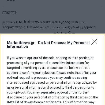
ΕΤΙΚΕΤΕΣ
marketnews
Αγορες
ΗΠΑ
nikkei
wall
eurobank
Ιταλια
Χρηματιστηριο Αθηνων
αναπτυξη
γερμανια
αεπ
βουλη
αθλητικα
ελλαδα
εκλογες
δντ
εκτ
διαπραγματευση
εμπορευματα
επικαιροτητα
ευρωπαικα
MarketNews.gr -
Do Not Process My Personal
επιχειρησεις
ευρω
ευρωζωνη
Information
ευρωπη
κορωνοιος
κοσμος
ηπα
χρηματιστηρια
κρουσματα
μητσοτακης
νδ
μεταρρυθμισεις
κυριακος μητσοτακης
μετρα
If you wish to opt-out of the sale, sharing to third parties, or
οικονομια
processing of your personal or sensitive information for
ομολογα
ρωσια
πετρελαιο
πληθωρισμος
targeted advertising by us, please use the below opt-out
συριζα
τσιπρας
τουρκια
τραπεζες
χρεος
χρηματιστηριο
section to confirm your selection. Please note that after your
opt-out request is processed you may continue seeing
LATEST FROM BLOG
interest-based ads based on personal information utilized by
us or personal information disclosed to third parties prior to
your opt-out. You may separately opt-out of the further
disclosure of your personal information by third parties on the
IAB’s list of downstream participants. This information may