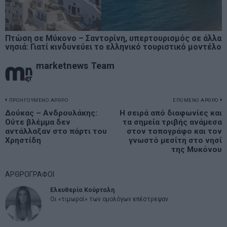
Πτώση σε Μύκονο – Σαντορίνη, υπερτουρισμός σε άλλα
νησιά: Γιατί κινδυνεύει το ελληνικό τουριστικό μοντέλο
marketnews Team
Πλοήγηση
ΠΡΟΗΓΟΥΜΕΝΟ ΑΡΘΡΟ
ΕΠΟΜΕΝΟ ΑΡΘΡΟ
Previous
Δούκας – Ανδρουλάκης:
Η σειρά από διαφωνίες και
N
άρθρων
Ούτε βλέμμα δεν
τα σημεία τριβής ανάμεσα
post:
p
αντάλλαξαν στο πάρτι του
στον τοπογράφο και τον
Χρηστίδη
γνωστό μεσίτη στο νησί
της Μυκόνου
ΑΡΘΡΟΓΡΑΦΟΙ
Ελευθερία Κούρταλη
Οι «τιμωροί» των ομολόγων επέστρεψαν