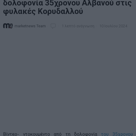
δολοφονία 35χρονου Αλβανού στις
φυλακές Κορυδαλλού
marketnews Team
1 λεπτό ανάγνωση
10 Ιουλίου 2024
Βίντεο- ντοκουμέντο από τη δολοφονία
του 35χρονου