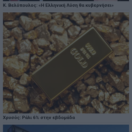
Κ. Βελόπουλος: «Η Ελληνική Λύση θα κυβερνήσει»
Χρυσός: Ράλι 6% στην εβδομάδα