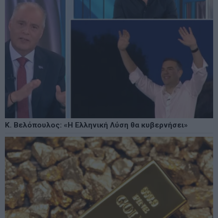
Κ. Βελόπουλος: «Η Ελληνική Λύση θα κυβερνήσει»