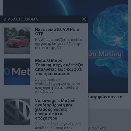
ΔΙΑΒΑΣΤΕ ΑΚΟΜΑ
Ηλεκτρικό ID. VW Polo
GTI!
Η VW παρουσιάζει το πρώτο
αμιγώς ηλεκτρικό GTI στην
ιστορία της, 50
Meta: Ο Μαρκ
Ζούκερμπεργκ εξετάζει
απολύσεις έως και 20%
του προσωπικού
Σε μια δραστική
αναδιάρθρωση φαίνεται να
προχωρά η Meta, καθώς ο
διευθύνων
MIT Sloan: Οι AI-driven επιχειρήσεις διαμορφώνουν το
Volkswagen: Μαζική
νέο μοντέλο επιχειρηματικότητας
αναδιάρθρωση και
χιλιάδες θέσεις
εργασίας στο
©
2026
- marketnews.gr - All Rights Reserved
στόχαστρο
Σε μια από τις μεγαλύτερες
αναδιαρθρώσεις στην
ΑΡΧΙΚΗ
ΟΙΚΟΝΟΜΙΑ
ΠΟΛΙΤΙΚΗ
ΑΓΟΡΕΣ
ΕΠΙΚΑΙΡΟΤΗΤΑ