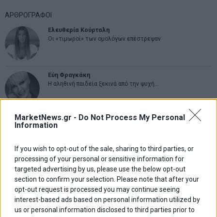
ΑΡΘΡΟΓΡΑΦΟΙ
Ελευθερία Κούρταλη
Οι «τιμωροί» των ομολόγων επέστρεψαν
Εύη Φραγκάκη
Η αληθινή παιδεία ξεκινά από την ψυχή…
MarketNews.gr -
Do Not Process My Personal
Σταματίνα Σταματάκου
Information
Η βία κατά των ζώων δεν αντέχει βολικές ερμηνείες
If you wish to opt-out of the sale, sharing to third parties, or
processing of your personal or sensitive information for
Δημήτρης Καμπουράκης
targeted advertising by us, please use the below opt-out
Από την αποθέωση στην καταγγελία: Η Ελλάδα πάντα
section to confirm your selection. Please note that after your
ψάχνει τον επόμενο Μεσσία
opt-out request is processed you may continue seeing
interest-based ads based on personal information utilized by
us or personal information disclosed to third parties prior to
Νικόλαος Φουρτζής