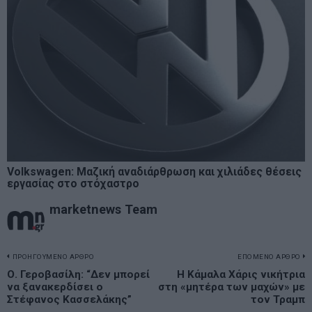
Volkswagen: Μαζική αναδιάρθρωση και χιλιάδες θέσεις
εργασίας στο στόχαστρο
marketnews Team
Πλοήγηση
ΠΡΟΗΓΟΥΜΕΝΟ ΑΡΘΡΟ
ΕΠΟΜΕΝΟ ΑΡΘΡΟ
Previous
Ο. Γεροβασίλη: “Δεν μπορεί
Η Κάμαλα Χάρις νικήτρια
N
άρθρων
να ξανακερδίσει ο
στη «μητέρα των μαχών» με
post:
p
Στέφανος Κασσελάκης”
τον Τραμπ