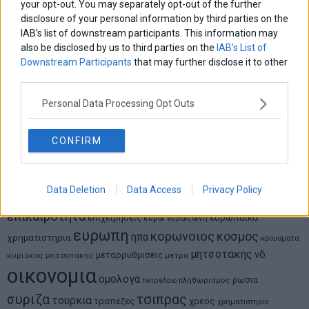
MIT Sloan: Οι AI-driven επιχειρήσεις διαμορφώνουν το νέο
your opt-out. You may separately opt-out of the further
μοντέλο επιχειρηματικότητας
disclosure of your personal information by third parties on the
IAB’s list of downstream participants. This information may
also be disclosed by us to third parties on the
IAB’s List of
Θανάσης Κρητικός
Downstream Participants
that may further disclose it to other
Στις 11/12 το πρώτο ευρωπαϊκό ντέρμπι «αιωνίων»
third parties.
Personal Data Processing Opt Outs
ΕΤΙΚΕΤΕΣ
CONFIRM
marketnews
Αγορες
ΗΠΑ
nikkei
wall
eurobank
Ιταλια
Χρηματιστηριο Αθηνων
αναπτυξη
γερμανια
αεπ
βουλη
αθλητικα
ελλαδα
Data Deletion
Data Access
Privacy Policy
εκλογες
δντ
εκτ
διαπραγματευση
εμπορευματα
επικαιροτητα
ευρωπαικα
επιχειρησεις
ευρω
ευρωζωνη
ευρωπη
κορωνοιος
κοσμος
ηπα
χρηματιστηρια
κρουσματα
μητσοτακης
νδ
μεταρρυθμισεις
κυριακος μητσοτακης
μετρα
οικονομια
ομολογα
ρωσια
πετρελαιο
πληθωρισμος
συριζα
τσιπρας
τουρκια
τραπεζες
χρεος
χρηματιστηριο