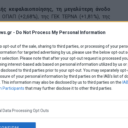
ής κεφαλαιοποίησης, τη μεγαλύτερη άνοδο
 ΟΠΑΠ (+2,68%), της ΓΕΚ ΤΕΡΝΑ (+1,81%), της
1,47%) και της Elvalhalcor (+1,35%).
ws.gr -
Do Not Process My Personal Information
to opt-out of the sale, sharing to third parties, or processing of your pers
formation for targeted advertising by us, please use the below opt-out s
 selection. Please note that after your opt-out request is processed y
eing interest-based ads based on personal information utilized by us or
disclosed to third parties prior to your opt-out. You may separately opt-
losure of your personal information by third parties on the IAB’s list o
. This information may also be disclosed by us to third parties on the
IAB
 Participants
that may further disclose it to other third parties.
l Data Processing Opt Outs
 πτώση
σημείωσαν οι μετοχές της Ελλάκτωρ