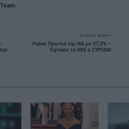
 Team
ΕΠΟΜΕΝΟ ΑΡΘΡΟ
α
Pulse: Πρωτιά της ΝΔ με 27,5% –
Next
την
Έφτασε το ΚΚΕ ο ΣΥΡΙΖΑ!
post: