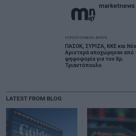
marketnews
Πλοήγηση
ΠΡΟΗΓΟΥΜΕΝΟ ΑΡΘΡΟ
Previous
ΠΑΣΟΚ, ΣΥΡΙΖΑ, KKE και Νέ
άρθρων
Αριστερά αποχώρησαν από 
post:
ψηφοφορία για τον Χρ.
Τριαντόπουλο
LATEST FROM BLOG