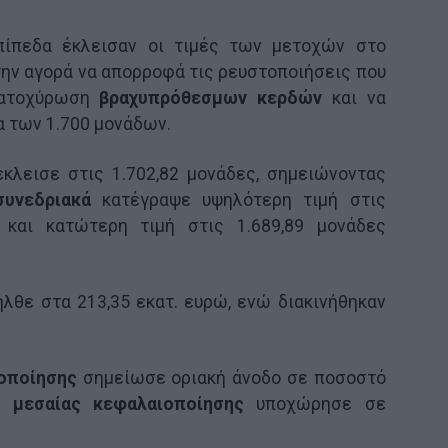
ίπεδα έκλεισαν οι τιμές των μετοχών στο
 την αγορά να απορροφά τις ρευστοποιήσεις που
κατοχύρωση
βραχυπρόθεσμων κερδών
και να
α των 1.700 μονάδων.
κλεισε στις 1.702,82 μονάδες, σημειώνοντας
συνεδριακά
κατέγραψε υψηλότερη τιμή στις
) και κατώτερη τιμή στις 1.689,89 μονάδες
λθε στα 213,35 εκατ. ευρώ, ενώ διακινήθηκαν
οποίησης
σημείωσε οριακή άνοδο σε ποσοστό
ης
μεσαίας κεφαλαιοποίησης
υποχώρησε σε