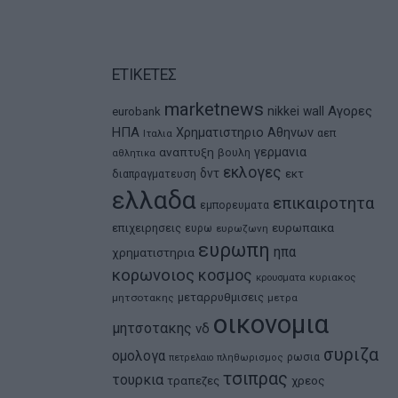
ΕΤΙΚΕΤΕΣ
marketnews
Αγορες
nikkei
wall
eurobank
ΗΠΑ
Χρηματιστηριο Αθηνων
αεπ
Ιταλια
αναπτυξη
γερμανια
βουλη
αθλητικα
εκλογες
δντ
εκτ
διαπραγματευση
ελλαδα
επικαιροτητα
εμπορευματα
ευρωπαικα
επιχειρησεις
ευρω
ευρωζωνη
ευρωπη
ηπα
χρηματιστηρια
κορωνοιος
κοσμος
κρουσματα
κυριακος
μεταρρυθμισεις
μητσοτακης
μετρα
οικονομια
μητσοτακης
νδ
συριζα
ομολογα
ρωσια
πετρελαιο
πληθωρισμος
τσιπρας
τουρκια
τραπεζες
χρεος