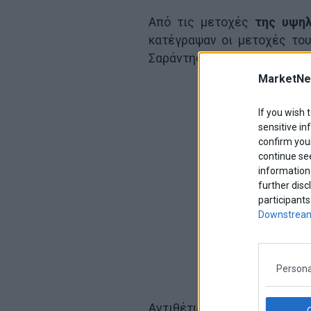
Από τις μετοχές
της υψηλ
κατέγραψαν οι μετοχές του
Σαράντης (+1,75%), του ΔΑΑ (+
MarketNe
If you wish 
sensitive in
confirm your
continue se
information 
further disc
participants
Downstream
Persona
Αντιθέτως,
τη μεγαλύτερη