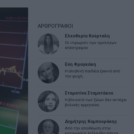
ΑΡΘΡΟΓΡΑΦΟΙ
Ελευθερία Κούρταλη
Οι «τιμωροί» των ομολόγων
επέστρεψαν
Εύη Φραγκάκη
Η αληθινή παιδεία ξεκινά από
την ψυχή…
Σταματίνα Σταματάκου
Η βία κατά των ζώων δεν αντέχει
βολικές ερμηνείες
Δημήτρης Καμπουράκης
Από την αποθέωση στην
καταγγελία: Η Ελλάδα πάντα