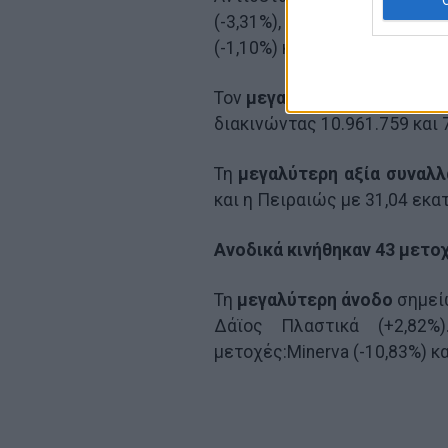
(-3,31%), της Jumbo (-1,71
(-1,10%) και της Τιτάν (-1,08%
Τον
μεγαλύτερο όγκο συνα
διακινώντας 10.961.759 και 
Τη
μεγαλύτερη αξία συναλ
και η Πειραιώς με 31,04 εκατ
Ανοδικά κινήθηκαν 43 μετοχ
Τη
μεγαλύτερη άνοδο
σημείω
Δάϊος Πλαστικά (+2,82%)
μετοχές:Μinerva (-10,83%) κα