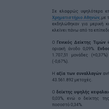
Σε ελαφρώς υψηλότερα επ
Χρηματιστήριο Αθηνών
, με
εκδηλώθηκαν για μερική 
κλείνει πάνω από τα επίπεδ
O
Γενικός Δείκτης Τιμών
έ
οριακή άνοδο 0,09%.
Ενδο
1.707,51 μονάδες (+0,37%
(-0,67%).
Η
αξία των συναλλαγών
ανή
43.561.892 μετοχές.
Ο
δείκτης υψηλής κεφαλαι
0,03%, ενώ ο δείκτης τ
ποσοστό 0,34%.