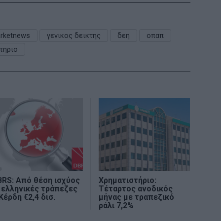
rketnews
γενικος δεικτης
δεη
οπαπ
τηριο
RS: Από θέση ισχύος
Χρηματιστήριο:
 ελληνικές τράπεζες
Τέταρτος ανοδικός
Κέρδη €2,4 δισ.
μήνας με τραπεζικό
ράλι 7,2%