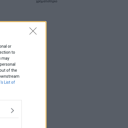
χρηματιστηριο
onal or
ection to
ou may
 personal
out of the
f downstream
’s List of