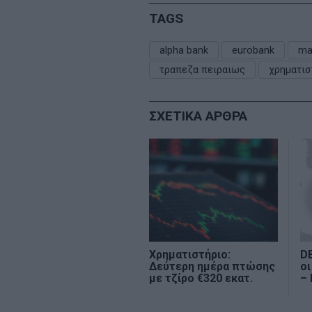
TAGS
alpha bank
eurobank
ma
τραπεζα πειραιως
χρηματισ
ΣΧΕΤΙΚΑ ΑΡΘΡΑ
Χρηματιστήριο:
DB
Δεύτερη ημέρα πτώσης
οι
με τζίρο €320 εκατ.
– 