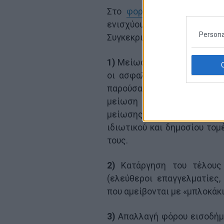
Στο
φορολογικό νομοσχέδ
ενισχύουν με τρόπο μόνιμο 
Persona
Συγκεκριμένα προβλέπεται:
1)
Μείωση κατά μια 1 επιπλ
οι ασφαλιστικές εισφορές
παρούσα Κυβέρνηση κατά 4
μείωση αυτή θα ωφεληθού
μείωσης του μη μισθολογ
ιδιωτικού και δημοσίου τ
τους.
2)
Κατάργηση του τέλους
(ελεύθεροι επαγγελματίες
που αμείβονται με «μπλοκάκι
3)
Απαλλαγή φόρου εισοδήμα