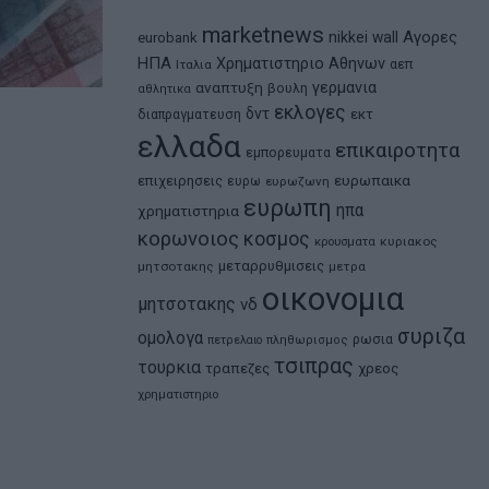
marketnews
Αγορες
nikkei
wall
eurobank
ΗΠΑ
Χρηματιστηριο Αθηνων
αεπ
Ιταλια
αναπτυξη
γερμανια
βουλη
αθλητικα
εκλογες
δντ
εκτ
διαπραγματευση
ελλαδα
επικαιροτητα
εμπορευματα
ευρωπαικα
επιχειρησεις
ευρω
ευρωζωνη
ευρωπη
ηπα
χρηματιστηρια
κορωνοιος
κοσμος
κρουσματα
κυριακος
μεταρρυθμισεις
μητσοτακης
μετρα
οικονομια
μητσοτακης
νδ
συριζα
ομολογα
ρωσια
πετρελαιο
πληθωρισμος
τσιπρας
τουρκια
τραπεζες
χρεος
χρηματιστηριο