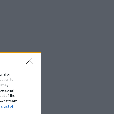
onal or
ection to
ou may
 personal
out of the
f downstream
’s List of