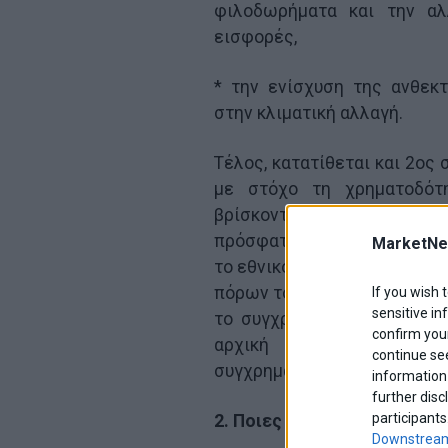
φιλοδωρήματα και την αλ
εισφορές,
* την ενίσχυση της ανθεκτ
στην κλιματική αλλαγή.
Τέλος, κατατίθεται και 2ος
με στόχο τη χρηματοδότ
βρίσκονται σε εξέλιξη κα
πρόσφατη προσθήκη 900 εκατ
MarketNe
το εθνικό ΠΔΕ για το 2024 κ
πόρων του ΠΔΕ που διαμορφώ
If you wish 
sensitive in
το συγχρηματοδοτούμενο σκ
confirm your
αρχική πρόβλεψη των
continue se
συγχρηματοδοτούμενο σκέλος 
information 
further disc
participants
2. Ποιες είναι οι 12 μειώσε
Downstream