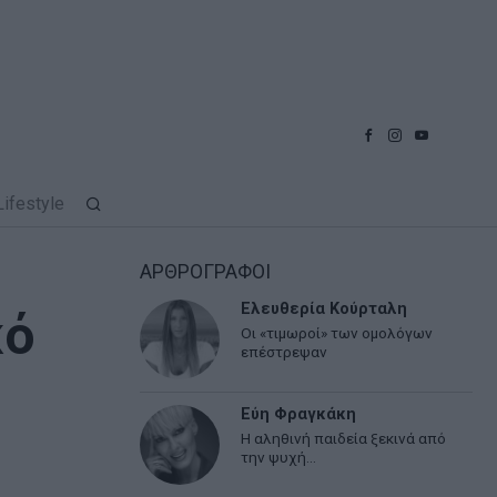
Lifestyle
ΑΡΘΡΟΓΡΑΦΟΙ
Ελευθερία Κούρταλη
κό
Οι «τιμωροί» των ομολόγων
επέστρεψαν
Εύη Φραγκάκη
Η αληθινή παιδεία ξεκινά από
την ψυχή…