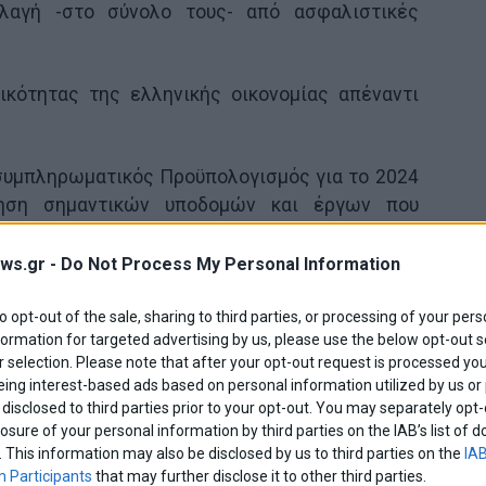
λαγή -στο σύνολο τους- από ασφαλιστικές
ικότητας της ελληνικής οικονομίας απέναντι
 συμπληρωματικός Προϋπολογισμός για το 2024
ηση σημαντικών υποδομών και έργων που
τά συνολικά 400 εκατ. ευρώ. Έτσι, μετά την
. ευρώ και με τη νέα αύξηση 400 εκατ. ευρώ,
ws.gr -
Do Not Process My Personal Information
ατά 1,3 δις. ευρώ. Πρόκειται για αύξηση 15% των
νονται πλέον σε 9,85 δις. ευρώ (7,1 δισ. ευρώ
to opt-out of the sale, sharing to third parties, or processing of your pers
formation for targeted advertising by us, please use the below opt-out s
έλος και 2,75 δισ. ευρώ το εθνικό) από την
 selection. Please note that after your opt-out request is processed y
 8,55 δις. ευρώ (6,5 δισ. ευρώ το
eing interest-based ads based on personal information utilized by us or
και 2,05 δισ. ευρώ το εθνικό).
disclosed to third parties prior to your opt-out. You may separately opt-
losure of your personal information by third parties on the IAB’s list o
. This information may also be disclosed by us to third parties on the
IAB
ις φόρων;
 Participants
that may further disclose it to other third parties.