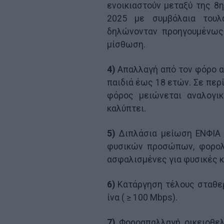
ενοικιαστούν μεταξύ της 8
2025 με συμβόλαια τουλ
δηλώνονταν προηγουμένως 
μίσθωση.
4)
Απαλλαγή από τον φόρο α
παιδιά έως 18 ετών. Σε περ
φόρος μειώνεται αναλογι
καλύπτει.
5)
Διπλάσια μείωση ΕΝΦΙΑ α
φυσικών προσώπων, φορολο
ασφαλισμένες για φυσικές κ
6)
Κατάργηση τέλους σταθερ
ίνα ( ≥ 100 Μbps).
7)
Φοροαπαλλαγή οικειοθελ