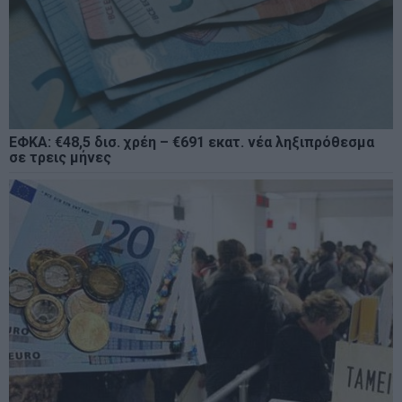
ΕΦΚΑ: €48,5 δισ. χρέη – €691 εκατ. νέα ληξιπρόθεσμα
σε τρεις μήνες