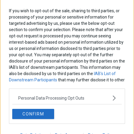
If you wish to opt-out of the sale, sharing to third parties, or
processing of your personal or sensitive information for
targeted advertising by us, please use the below opt-out
section to confirm your selection. Please note that after your
opt-out request is processed you may continue seeing
Αποθήκευσε το όνομά μου, email, και τον ιστότοπο μου σε αυτόν
interest-based ads based on personal information utilized by
τον πλοηγό για την επόμενη φορά που θα σχολιάσω.
us or personal information disclosed to third parties prior to
your opt-out. You may separately opt-out of the further
disclosure of your personal information by third parties on the
IAB’s list of downstream participants. This information may
also be disclosed by us to third parties on the
IAB’s List of
Πλοήγηση
ΠΡΟΗΓΟΥΜΕΝΟ ΑΡΘΡΟ
ΕΠΟΜΕΝΟ ΑΡΘΡΟ
Downstream Participants
that may further disclose it to other
Previous
Metron Analysis: Στο 30,4% η
Η Θεσσαλονίκη αποκτά νέο
N
third parties.
άρθρων
ΝΔ – Στο 1,4% ο ΣΥΡΙΖΑ
Hilton με υπογραφή DIMAND
post:
p
Personal Data Processing Opt Outs
ΑΡΘΡΟΓΡΑΦΟΙ
Ελευθερία Κούρταλη
CONFIRM
Οι «τιμωροί» των ομολόγων επέστρεψαν