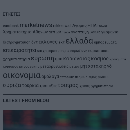
ΕΤΙΚΕΤΕΣ
marketnews
Αγορες
ΗΠΑ
nikkei
wall
eurobank
Ιταλια
Χρηματιστηριο Αθηνων
αναπτυξη
γερμανια
αεπ
βουλη
αθλητικα
ελλαδα
εκλογες
δντ
εκτ
διαπραγματευση
εμπορευματα
επικαιροτητα
ευρωπαικα
επιχειρησεις
ευρω
ευρωζωνη
ευρωπη
κορωνοιος
κοσμος
ηπα
χρηματιστηρια
κρουσματα
μητσοτακης
νδ
μεταρρυθμισεις
κυριακος μητσοτακης
μετρα
οικονομια
ομολογα
ρωσια
πετρελαιο
πληθωρισμος
συριζα
τσιπρας
τουρκια
τραπεζες
χρεος
χρηματιστηριο
LATEST FROM BLOG