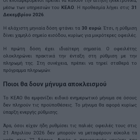
Οι ενδιαφερόμενοι πρέπει να κάνουν την αίτηση ηλεκτρονικά,
μέσω των υπηρεσιών του
ΚΕΑΟ
. Η προθεσμία λήγει στις
31
Δεκεμβρίου 2026
.
Η ελάχιστη μηνιαία δόση φτάνει τα
30 ευρώ
. Έτσι, η ρύθμιση
δίνει χαμηλό σημείο εισόδου, κυρίως για μικρότερες οφειλές.
Η πρώτη δόση έχει ιδιαίτερη σημασία. Ο οφειλέτης
ολοκληρώνει πρακτικά την ένταξη στη ρύθμιση με την
πληρωμή της. Στη συνέχεια, πρέπει να τηρεί σταθερά το
πρόγραμμα πληρωμών.
Ποιοι θα δουν μήνυμα αποκλεισμού
Το ΚΕΑΟ θα εμφανίζει ειδικό ενημερωτικό μήνυμα σε όσους
δεν πληρούν τις προϋποθέσεις. Το μήνυμα θα αφορά κυρίως
ύπαρξη ενεργής ρύθμισης.
Άρα, όσοι είχαν ήδη ρυθμίσει τις παλιές οφειλές τους στις
21 Απριλίου 2026 δεν μπορούν να μεταφέρουν εύκολα τα
χρέη στις 72 δόσεις. Αυτός ο περιορισμός μειώνει τον