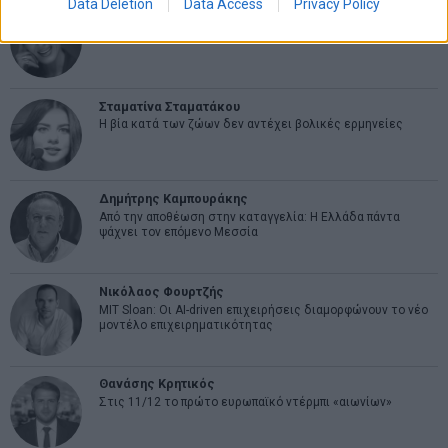
Data Deletion
Data Access
Privacy Policy
Εύη Φραγκάκη
Η αληθινή παιδεία ξεκινά από την ψυχή…
Σταματίνα Σταματάκου
Η βία κατά των ζώων δεν αντέχει βολικές ερμηνείες
Δημήτρης Καμπουράκης
Από την αποθέωση στην καταγγελία: Η Ελλάδα πάντα
ψάχνει τον επόμενο Μεσσία
Νικόλαος Φουρτζής
MIT Sloan: Οι AI-driven επιχειρήσεις διαμορφώνουν το νέο
μοντέλο επιχειρηματικότητας
Θανάσης Κρητικός
Στις 11/12 το πρώτο ευρωπαϊκό ντέρμπι «αιωνίων»