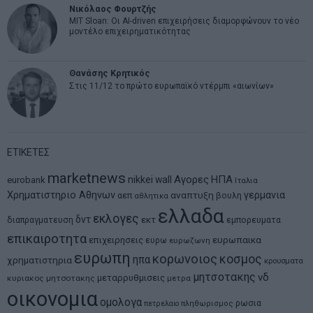
Νικόλαος Φουρτζής
MIT Sloan: Οι AI-driven επιχειρήσεις διαμορφώνουν το νέο
μοντέλο επιχειρηματικότητας
Θανάσης Κρητικός
Στις 11/12 το πρώτο ευρωπαϊκό ντέρμπι «αιωνίων»
ΕΤΙΚΕΤΕΣ
marketnews
Αγορες
ΗΠΑ
nikkei
wall
eurobank
Ιταλια
Χρηματιστηριο Αθηνων
αναπτυξη
γερμανια
αεπ
βουλη
αθλητικα
ελλαδα
εκλογες
δντ
εκτ
διαπραγματευση
εμπορευματα
επικαιροτητα
ευρωπαικα
επιχειρησεις
ευρω
ευρωζωνη
ευρωπη
κορωνοιος
κοσμος
ηπα
χρηματιστηρια
κρουσματα
μητσοτακης
νδ
μεταρρυθμισεις
κυριακος μητσοτακης
μετρα
οικονομια
ομολογα
ρωσια
πετρελαιο
πληθωρισμος