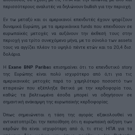
περισσότερους αναλυτές να δηλώνουν bullish για την περιοχή.
Εν τω μεταξύ και οι αμερικανοί επενδυτές έχουν ψηφίζουν
δυναμικά Ευρώπη, με τα αμερικάνικα funds που επενδύουν σε
ευρωπαϊκές μετοχές να αυξάνουν την έκθεσή τους στην
περιοχή για τρίτο συνεχόμενο μήνα, με το σύνολο των assets
τους να αγγίζει πλέον το υψηλό πέντε ετών και τα 20,4 δισ.
δολάρια.
Η
Exane BNP Pariba
s επισημαίνει ότι το επενδυτικό story
της Ευρώπης είναι πολύ ισχυρότερο από ό,τι για τις
αμερικανικές μετοχές παρά το χαμηλότερο ποσοστό των
εταιρειών που εξέπληξε θετικά με την κερδοφορία του,
καθώς τα βελτιωμένα έσοδα μπορεί να οδηγήσουν σε
σημαντική ανάκαμψη της ευρωπαϊκής κερδοφορίας.
Όπως σημειώνεται η τάση της αγοράς εξακολουθεί να
αντικατοπτρίζει την πεποίθηση ότι η ευρωπαϊκή αύξηση των
κερδών θα είναι ισχυρότερη από ό, τι στις ΗΠΑ για τα