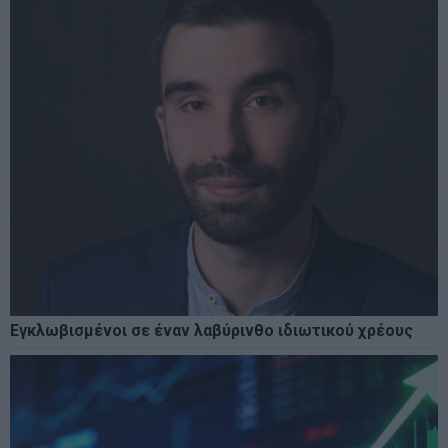
Εγκλωβισμένοι σε έναν λαβύρινθο ιδιωτικού χρέους