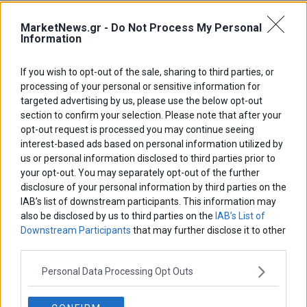
MarketNews.gr -
Do Not Process My Personal
Information
If you wish to opt-out of the sale, sharing to third parties, or
processing of your personal or sensitive information for
targeted advertising by us, please use the below opt-out
section to confirm your selection. Please note that after your
opt-out request is processed you may continue seeing
interest-based ads based on personal information utilized by
us or personal information disclosed to third parties prior to
your opt-out. You may separately opt-out of the further
disclosure of your personal information by third parties on the
Αποθήκευσε το όνομά μου, email, και τον ιστότοπο μου σε αυτόν
τον πλοηγό για την επόμενη φορά που θα σχολιάσω.
IAB’s list of downstream participants. This information may
also be disclosed by us to third parties on the
IAB’s List of
Downstream Participants
that may further disclose it to other
third parties.
Πλοήγηση
ΠΡΟΗΓΟΥΜΕΝΟ ΑΡΘΡΟ
ΕΠΟΜΕΝΟ ΑΡΘΡΟ
Personal Data Processing Opt Outs
Previous
Πολιτική και ρυθμιστικοί
Τα hedge funds φλερτάρουν
N
άρθρων
κανόνες: Οι μεγάλες
την Eurobank
post:
p
απειλές της αγοράς και της