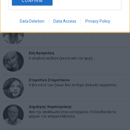
CONFIRM
ανάκαμψης
ΑΡΘΡΟΓΡΑΦΟΙ
Data Deletion
Data Access
Privacy Policy
Ελευθερία Κούρταλη
Οι «τιμωροί» των ομολόγων επέστρεψαν
Εύη Φραγκάκη
Η αληθινή παιδεία ξεκινά από την ψυχή…
Σταματίνα Σταματάκου
Η βία κατά των ζώων δεν αντέχει βολικές ερμηνείες
Δημήτρης Καμπουράκης
Από την αποθέωση στην καταγγελία: Η Ελλάδα πάντα
ψάχνει τον επόμενο Μεσσία