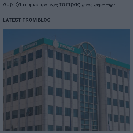
συριζα
τσιπρας
τουρκια
τραπεζες
χρεος
χρηματιστηριο
LATEST FROM BLOG