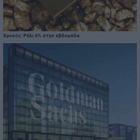
Χρυσός: Ράλι 6% στην εβδομάδα