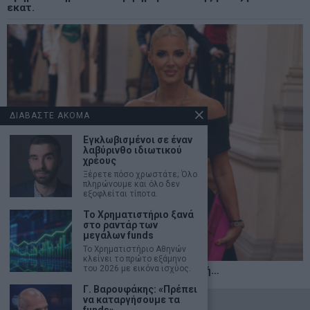
εκατ.
ΔΙΑΒΑΣΤΕ ΑΚΟΜΑ
Εγκλωβισμένοι σε έναν
λαβύρινθο ιδιωτικού
χρέους
Ξέρετε πόσο χρωστάτε; Όλο
πληρώνουμε και όλο δεν
εξοφλείται τίποτα.
Το Χρηματιστήριο ξανά
στο ραντάρ των
μεγάλων funds
Το Χρηματιστήριο Αθηνών
κλείνει το πρώτο εξάμηνο
του 2026 με εικόνα ισχύος.
Η αληθινή παιδεία ξεκινά από την ψυχή…
Γ. Βαρουφάκης: «Πρέπει
να καταργήσουμε τα
©
2026
- marketnews.gr - All Rights Reserved