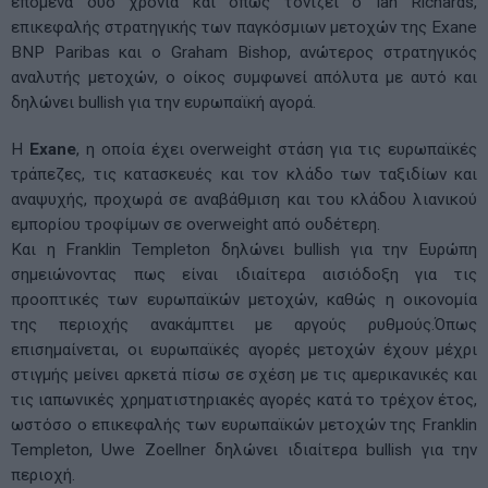
επόμενα δύο χρόνια και όπως τονίζει ο Ian Richards,
επικεφαλής στρατηγικής των παγκόσμιων μετοχών της Exane
BNP Paribas και ο Graham Bishop, ανώτερος στρατηγικός
αναλυτής μετοχών, ο οίκος συμφωνεί απόλυτα με αυτό και
δηλώνει bullish για την ευρωπαϊκή αγορά.
Η
Exane
, η οποία έχει overweight στάση για τις ευρωπαϊκές
τράπεζες, τις κατασκευές και τον κλάδο των ταξιδίων και
αναψυχής, προχωρά σε αναβάθμιση και του κλάδου λιανικού
εμπορίου τροφίμων σε overweight από ουδέτερη.
Και η Franklin Templeton δηλώνει bullish για την Ευρώπη
σημειώνοντας πως είναι ιδιαίτερα αισιόδοξη για τις
προοπτικές των ευρωπαϊκών μετοχών, καθώς η οικονομία
της περιοχής ανακάμπτει με αργούς ρυθμούς.Όπως
επισημαίνεται, οι ευρωπαϊκές αγορές μετοχών έχουν μέχρι
στιγμής μείνει αρκετά πίσω σε σχέση με τις αμερικανικές και
τις ιαπωνικές χρηματιστηριακές αγορές κατά το τρέχον έτος,
ωστόσο ο επικεφαλής των ευρωπαϊκών μετοχών της Franklin
Templeton, Uwe Zoellner δηλώνει ιδιαίτερα bullish για την
περιοχή.