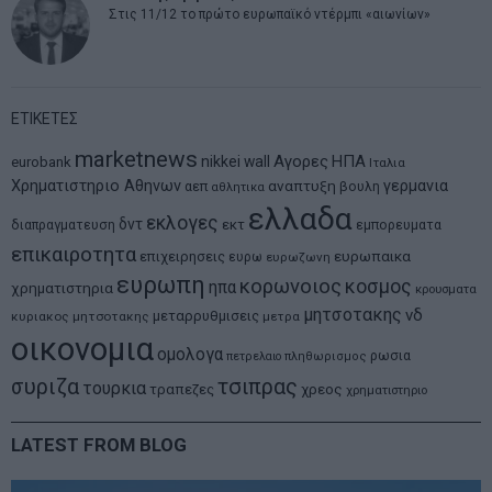
Στις 11/12 το πρώτο ευρωπαϊκό ντέρμπι «αιωνίων»
ΕΤΙΚΕΤΕΣ
marketnews
Αγορες
ΗΠΑ
nikkei
wall
eurobank
Ιταλια
Χρηματιστηριο Αθηνων
αναπτυξη
γερμανια
αεπ
βουλη
αθλητικα
ελλαδα
εκλογες
δντ
εκτ
διαπραγματευση
εμπορευματα
επικαιροτητα
ευρωπαικα
επιχειρησεις
ευρω
ευρωζωνη
ευρωπη
κορωνοιος
κοσμος
ηπα
χρηματιστηρια
κρουσματα
μητσοτακης
νδ
μεταρρυθμισεις
κυριακος μητσοτακης
μετρα
οικονομια
ομολογα
ρωσια
πετρελαιο
πληθωρισμος
συριζα
τσιπρας
τουρκια
τραπεζες
χρεος
χρηματιστηριο
LATEST FROM BLOG