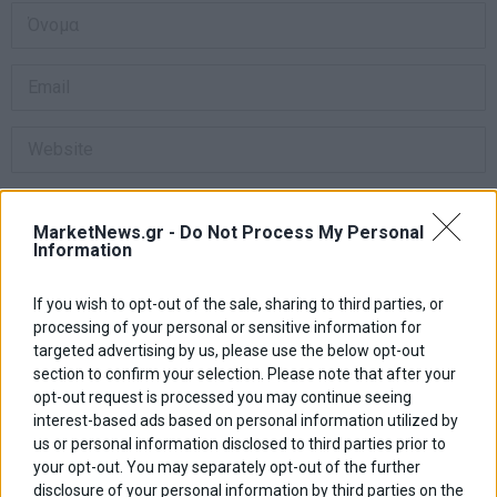
Αποθήκευσε το όνομά μου, email, και τον ιστότοπο μου σε αυτόν
τον πλοηγό για την επόμενη φορά που θα σχολιάσω.
MarketNews.gr -
Do Not Process My Personal
Information
If you wish to opt-out of the sale, sharing to third parties, or
Πλοήγηση
ΠΡΟΗΓΟΥΜΕΝΟ ΑΡΘΡΟ
ΕΠΟΜΕΝΟ ΑΡΘΡΟ
processing of your personal or sensitive information for
Previous
Στις 14/2 η εκδίκαση της Jet
ΕΥΔΑΠ: Διακοπή ύδρευσης
N
targeted advertising by us, please use the below opt-out
άρθρων
Oil
σε Αιγάλεω-Κορυδαλλό-
post:
p
section to confirm your selection. Please note that after your
Νίκαια
opt-out request is processed you may continue seeing
interest-based ads based on personal information utilized by
ΑΡΘΡΟΓΡΑΦΟΙ
us or personal information disclosed to third parties prior to
your opt-out. You may separately opt-out of the further
Ελευθερία Κούρταλη
disclosure of your personal information by third parties on the
Οι «τιμωροί» των ομολόγων επέστρεψαν