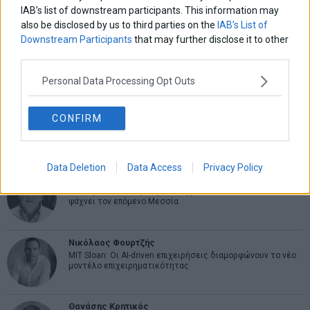
IAB’s list of downstream participants. This information may
also be disclosed by us to third parties on the
IAB’s List of
Downstream Participants
that may further disclose it to other
Εύη Φραγκάκη
third parties.
Η αληθινή παιδεία ξεκινά από την ψυχή…
Personal Data Processing Opt Outs
Σταματίνα Σταματάκου
CONFIRM
Η βία κατά των ζώων δεν αντέχει βολικές ερμηνείες
Data Deletion
Data Access
Privacy Policy
Δημήτρης Καμπουράκης
Από την αποθέωση στην καταγγελία: Η Ελλάδα πάντα
ψάχνει τον επόμενο Μεσσία
Νικόλαος Φουρτζής
MIT Sloan: Οι AI-driven επιχειρήσεις διαμορφώνουν το νέο
μοντέλο επιχειρηματικότητας
Θανάσης Κρητικός