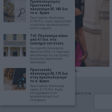
Προϋπολογισμός:
Πρωτογενές
πλεόνασμα €5.185 δισ.
το α΄ 4μηνο
Πρωτογενές πλεόνασμα
5,185 δισ. ευρώ, παρουσίασε
ο κρατικός προϋπολογισμός
κατά το πρώτο
ΤτΕ: Πλεόνασμα πάνω
από €1 δισ. στο
ξεκίνημα του έτους
Την περίοδο Ιανουαρίου-
Απριλίου 2026, το ταμειακό
αποτέλεσμα της κεντρικής
διοίκησης παρουσίασε
πλεόνασμα
Πρωτογενές
Η αληθινή παιδεία ξεκινά από την ψυχή…
πλεόνασμα €5,175 δισ.
στον προϋπολογισμό
το α’ 4μηνο
©
2026
- marketnews.gr - All Rights Reserved
Πρωτογενές πλεόνασμα
ύψους 5,175 δισ. ευρώ
καταγράφηκε στον
ΑΡΧΙΚΗ
ΟΙΚΟΝΟΜΙΑ
ΠΟΛΙΤΙΚΗ
ΑΓΟΡΕΣ
ΕΠΙΚΑΙΡΟΤΗΤΑ
προϋπολογισμό το α’
AUTOMOTO
LIFESTYLE
τετράμηνο