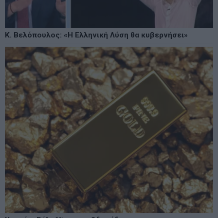
Κ. Βελόπουλος: «Η Ελληνική Λύση θα κυβερνήσει»