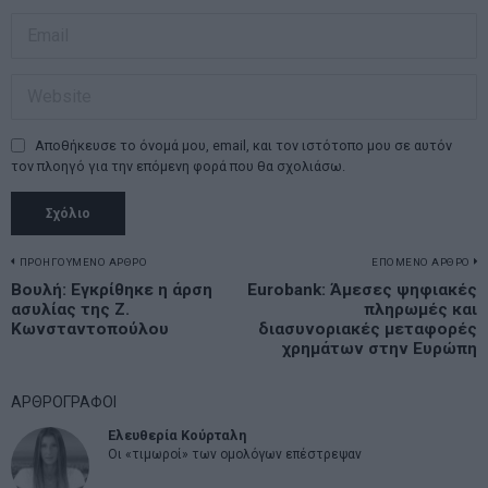
Αποθήκευσε το όνομά μου, email, και τον ιστότοπο μου σε αυτόν
τον πλοηγό για την επόμενη φορά που θα σχολιάσω.
Πλοήγηση
ΠΡΟΗΓΟΥΜΕΝΟ ΑΡΘΡΟ
ΕΠΟΜΕΝΟ ΑΡΘΡΟ
Previous
Βουλή: Εγκρίθηκε η άρση
Eurobank: Άμεσες ψηφιακές
N
άρθρων
ασυλίας της Ζ.
πληρωμές και
post:
p
Κωνσταντοπούλου
διασυνοριακές μεταφορές
χρημάτων στην Ευρώπη
ΑΡΘΡΟΓΡΑΦΟΙ
Ελευθερία Κούρταλη
Οι «τιμωροί» των ομολόγων επέστρεψαν