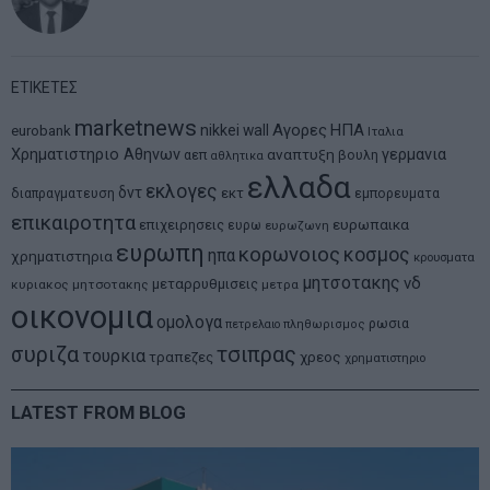
ΕΤΙΚΕΤΕΣ
marketnews
Αγορες
ΗΠΑ
nikkei
wall
eurobank
Ιταλια
Χρηματιστηριο Αθηνων
αναπτυξη
γερμανια
αεπ
βουλη
αθλητικα
ελλαδα
εκλογες
δντ
εκτ
διαπραγματευση
εμπορευματα
επικαιροτητα
ευρωπαικα
επιχειρησεις
ευρω
ευρωζωνη
ευρωπη
κορωνοιος
κοσμος
ηπα
χρηματιστηρια
κρουσματα
μητσοτακης
νδ
μεταρρυθμισεις
κυριακος μητσοτακης
μετρα
οικονομια
ομολογα
ρωσια
πετρελαιο
πληθωρισμος
συριζα
τσιπρας
τουρκια
τραπεζες
χρεος
χρηματιστηριο
LATEST FROM BLOG