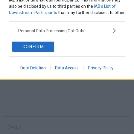
IAB’s list of downstream participants. This information may
also be disclosed by us to third parties on the
IAB’s List of
Real Polls: Στο 28,3% η ΝΔ – Κάτω από το 10% το
Downstream Participants
that may further disclose it to other
ΠΑΣΟΚ – Εκτός Βουλής ο ΣΥΡΙΖΑ με 1,2%
third parties.
marketnews Team
Personal Data Processing Opt Outs
CONFIRM
ΑΦΗΣΕ ΕΝΑ ΣΧΟΛΙΟ
Data Deletion
Data Access
Privacy Policy