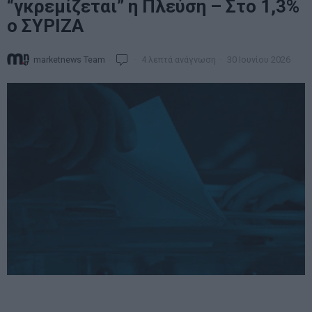
“γκρεμίζεται” η Πλεύση – Στο 1,3%
ο ΣΥΡΙΖΑ
marketnews Team
4 λεπτά ανάγνωση
30 Ιουνίου 2026