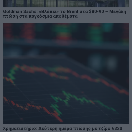
Goldman Sachs: «Βλέπει» το Brent στα $80-90 – Μεγάλη
πτώση στα παγκόσμια αποθέματα
Χρηματιστήριο: Δεύτερη ημέρα πτώσης με τζίρο €320