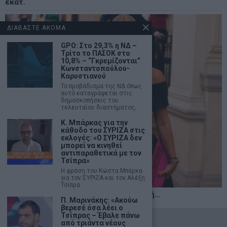
εκατ.
ΔΙΑΒΑΣΤΕ ΑΚΟΜΑ
GPO: Στο 29,3% η ΝΔ –
Τρίτο το ΠΑΣΟΚ στο
10,8% – “Γκρεμίζονται”
Κωνσταντοπούλου-
Καρυστιανού
Το προβάδισμα της ΝΔ όπως
αυτό καταγράφεται στις
δημοσκοπήσεις του
τελευταίου διαστήματος,
Κ. Μπάρκας για την
κάθοδο του ΣΥΡΙΖΑ στις
εκλογές: «Ο ΣΥΡΙΖΑ δεν
μπορεί να κινηθεί
αντιπαραθετικά με τον
Τσίπρα»
Η φράση του Κώστα Μπάρκα
για τον ΣΥΡΙΖΑ και τον Αλέξη
Τσίπρα
Η αληθινή παιδεία ξεκινά από την ψυχή…
Π. Μαρινάκης: «Ακούω
βερεσέ όσα λέει ο
Τσίπρας – Έβαλε πάνω
©
2026
- marketnews.gr - All Rights Reserved
από τριάντα νέους