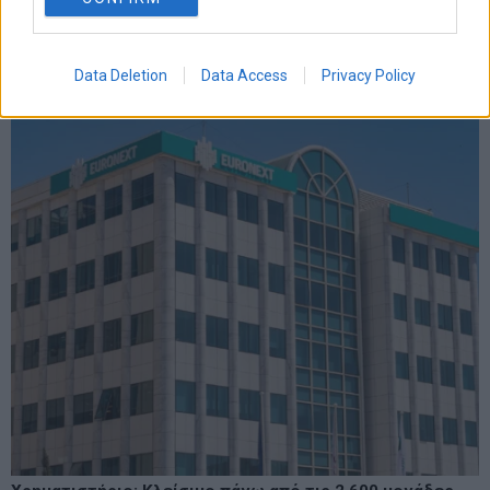
συριζα
τσιπρας
τουρκια
τραπεζες
χρεος
χρηματιστηριο
LATEST FROM BLOG
Data Deletion
Data Access
Privacy Policy