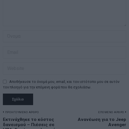
Αποθήκευσε το όνομά μου, email, και τον ιστότοπο μου σε αυτόν
τον πλοηγό για την επόμενη φορά που θα σχολιάσω.
Πλοήγηση
ΠΡΟΗΓΟΥΜΕΝΟ ΑΡΘΡΟ
ΕΠΟΜΕΝΟ ΑΡΘΡΟ
Previous
Εκτινάχθηκε το κόστος
Ανανέωση για το Jeep
N
άρθρων
δανεισμού – Πιέσεις σε
Avenger
post:
p