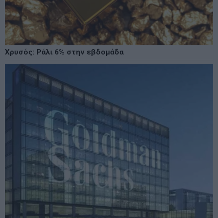
Χρυσός: Ράλι 6% στην εβδομάδα