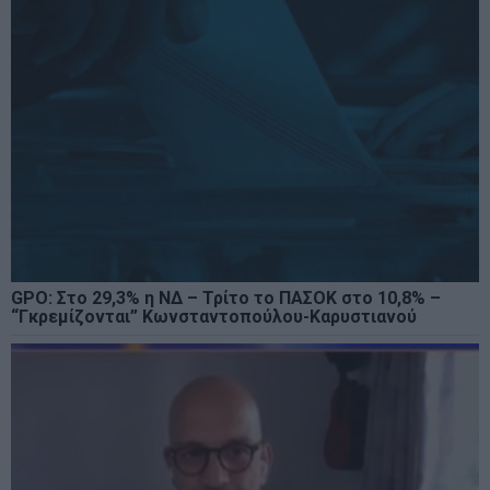
GPO: Στο 29,3% η ΝΔ – Τρίτο το ΠΑΣΟΚ στο 10,8% –
“Γκρεμίζονται” Κωνσταντοπούλου-Καρυστιανού