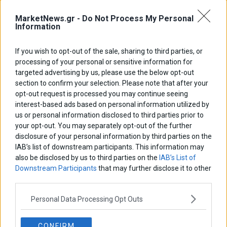
Νικόλαος Φουρτζής
MIT Sloan: Οι AI-driven επιχειρήσεις διαμορφώνουν το νέο
MarketNews.gr -
Do Not Process My Personal
μοντέλο επιχειρηματικότητας
Information
Θανάσης Κρητικός
If you wish to opt-out of the sale, sharing to third parties, or
Στις 11/12 το πρώτο ευρωπαϊκό ντέρμπι «αιωνίων»
processing of your personal or sensitive information for
targeted advertising by us, please use the below opt-out
section to confirm your selection. Please note that after your
opt-out request is processed you may continue seeing
interest-based ads based on personal information utilized by
ΕΤΙΚΕΤΕΣ
us or personal information disclosed to third parties prior to
marketnews
your opt-out. You may separately opt-out of the further
Αγορες
ΗΠΑ
nikkei
wall
eurobank
Ιταλια
disclosure of your personal information by third parties on the
Χρηματιστηριο Αθηνων
αναπτυξη
γερμανια
αεπ
βουλη
αθλητικα
IAB’s list of downstream participants. This information may
ελλαδα
εκλογες
δντ
εκτ
διαπραγματευση
εμπορευματα
also be disclosed by us to third parties on the
IAB’s List of
Downstream Participants
that may further disclose it to other
επικαιροτητα
ευρωπαικα
επιχειρησεις
ευρω
ευρωζωνη
third parties.
ευρωπη
κορωνοιος
κοσμος
ηπα
χρηματιστηρια
κρουσματα
μητσοτακης
νδ
μεταρρυθμισεις
κυριακος μητσοτακης
μετρα
Personal Data Processing Opt Outs
οικονομια
ομολογα
ρωσια
πετρελαιο
πληθωρισμος
CONFIRM