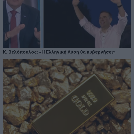
Κ. Βελόπουλος: «Η Ελληνική Λύση θα κυβερνήσει»