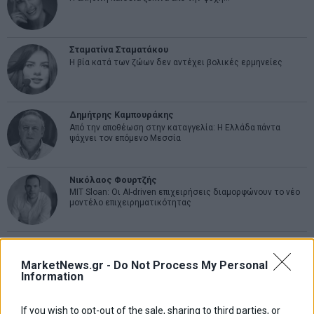
Σταματίνα Σταματάκου
Η βία κατά των ζώων δεν αντέχει βολικές ερμηνείες
Δημήτρης Καμπουράκης
Από την αποθέωση στην καταγγελία: Η Ελλάδα πάντα
ψάχνει τον επόμενο Μεσσία
Νικόλαος Φουρτζής
MIT Sloan: Οι AI-driven επιχειρήσεις διαμορφώνουν το νέο
μοντέλο επιχειρηματικότητας
Θανάσης Κρητικός
Στις 11/12 το πρώτο ευρωπαϊκό ντέρμπι «αιωνίων»
MarketNews.gr -
Do Not Process My Personal
Information
If you wish to opt-out of the sale, sharing to third parties, or