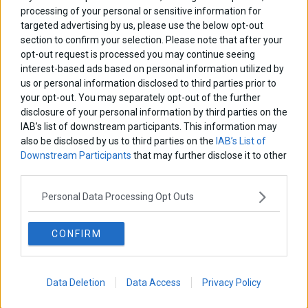
ΕΤΙΚΕΤΕΣ
processing of your personal or sensitive information for
targeted advertising by us, please use the below opt-out
marketnews
Αγορες
ΗΠΑ
nikkei
wall
eurobank
Ιταλια
section to confirm your selection. Please note that after your
Χρηματιστηριο Αθηνων
αναπτυξη
γερμανια
αεπ
βουλη
αθλητικα
opt-out request is processed you may continue seeing
ελλαδα
interest-based ads based on personal information utilized by
εκλογες
δντ
εκτ
διαπραγματευση
εμπορευματα
us or personal information disclosed to third parties prior to
επικαιροτητα
ευρωπαικα
επιχειρησεις
ευρω
ευρωζωνη
your opt-out. You may separately opt-out of the further
ευρωπη
disclosure of your personal information by third parties on the
κορωνοιος
κοσμος
ηπα
χρηματιστηρια
κρουσματα
IAB’s list of downstream participants. This information may
μητσοτακης
νδ
μεταρρυθμισεις
κυριακος μητσοτακης
μετρα
also be disclosed by us to third parties on the
IAB’s List of
οικονομια
Downstream Participants
that may further disclose it to other
ομολογα
ρωσια
πετρελαιο
πληθωρισμος
third parties.
συριζα
τσιπρας
τουρκια
τραπεζες
χρεος
χρηματιστηριο
Personal Data Processing Opt Outs
LATEST FROM BLOG
CONFIRM
Data Deletion
Data Access
Privacy Policy