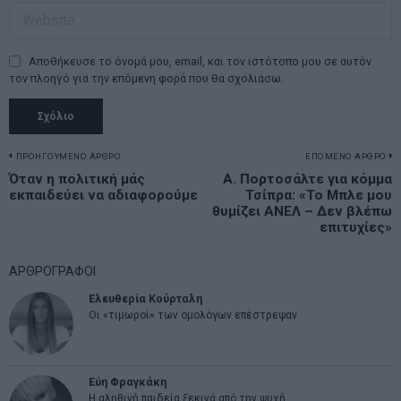
Αποθήκευσε το όνομά μου, email, και τον ιστότοπο μου σε αυτόν
τον πλοηγό για την επόμενη φορά που θα σχολιάσω.
Πλοήγηση
ΠΡΟΗΓΟΥΜΕΝΟ ΑΡΘΡΟ
ΕΠΟΜΕΝΟ ΑΡΘΡΟ
Previous
Όταν η πολιτική μάς
Α. Πορτοσάλτε για κόμμα
N
άρθρων
εκπαιδεύει να αδιαφορούμε
Τσίπρα: «Το Μπλε μου
post:
p
θυμίζει ΑΝΕΛ – Δεν βλέπω
επιτυχίες»
ΑΡΘΡΟΓΡΑΦΟΙ
Ελευθερία Κούρταλη
Οι «τιμωροί» των ομολόγων επέστρεψαν
Εύη Φραγκάκη
Η αληθινή παιδεία ξεκινά από την ψυχή…