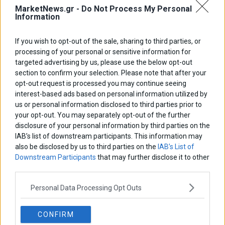
μοντέλο επιχειρηματικότητας
MarketNews.gr -
Do Not Process My Personal
Information
Θανάσης Κρητικός
Στις 11/12 το πρώτο ευρωπαϊκό ντέρμπι «αιωνίων»
If you wish to opt-out of the sale, sharing to third parties, or
processing of your personal or sensitive information for
targeted advertising by us, please use the below opt-out
section to confirm your selection. Please note that after your
opt-out request is processed you may continue seeing
ΕΤΙΚΕΤΕΣ
interest-based ads based on personal information utilized by
marketnews
us or personal information disclosed to third parties prior to
Αγορες
ΗΠΑ
nikkei
wall
eurobank
Ιταλια
your opt-out. You may separately opt-out of the further
Χρηματιστηριο Αθηνων
αναπτυξη
γερμανια
αεπ
βουλη
αθλητικα
disclosure of your personal information by third parties on the
ελλαδα
εκλογες
δντ
εκτ
IAB’s list of downstream participants. This information may
διαπραγματευση
εμπορευματα
also be disclosed by us to third parties on the
IAB’s List of
επικαιροτητα
ευρωπαικα
επιχειρησεις
ευρω
ευρωζωνη
Downstream Participants
that may further disclose it to other
ευρωπη
κορωνοιος
κοσμος
ηπα
χρηματιστηρια
κρουσματα
third parties.
μητσοτακης
νδ
μεταρρυθμισεις
κυριακος μητσοτακης
μετρα
Personal Data Processing Opt Outs
οικονομια
ομολογα
ρωσια
πετρελαιο
πληθωρισμος
συριζα
τσιπρας
τουρκια
τραπεζες
χρεος
χρηματιστηριο
CONFIRM