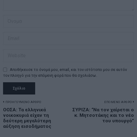
Αποθήκευσε το όνομά μου, email, και τον ιστότοπο μου σε αυτόν
τον πλοηγό για την επόμενη φορά που θα σχολιάσω.
Πλοήγηση
ΠΡΟΗΓΟΥΜΕΝΟ ΑΡΘΡΟ
ΕΠΟΜΕΝΟ ΑΡΘΡΟ
Previous
ΟΟΣΑ: Τα ελληνικά
ΣΥΡΙΖΑ: “Να τον χαίρεται ο
N
άρθρων
νοικοκυριά είχαν τη
κ. Μητσοτάκης και το νέο
post:
p
δεύτερη μεγαλύτερη
του υπουργό”
αύξηση εισοδήματος