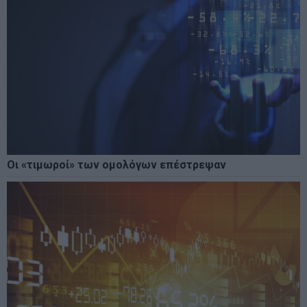
Οι «τιμωροί» των ομολόγων επέστρεψαν