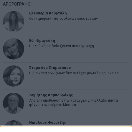
ΑΡΘΡΟΓΡΑΦΟΙ
Ελευθερία Κούρταλη
Οι «τιμωροί» των ομολόγων επέστρεψαν
Εύη Φραγκάκη
Η αληθινή παιδεία ξεκινά από την ψυχή…
Σταματίνα Σταματάκου
Η βία κατά των ζώων δεν αντέχει βολικές ερμηνείες
Δημήτρης Καμπουράκης
Από την αποθέωση στην καταγγελία: Η Ελλάδα πάντα
ψάχνει τον επόμενο Μεσσία
Νικόλαος Φουρτζής
MIT Sloan: Οι AI-driven επιχειρήσεις διαμορφώνουν το νέο