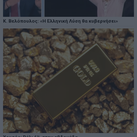
Κ. Βελόπουλος: «Η Ελληνική Λύση θα κυβερνήσει»