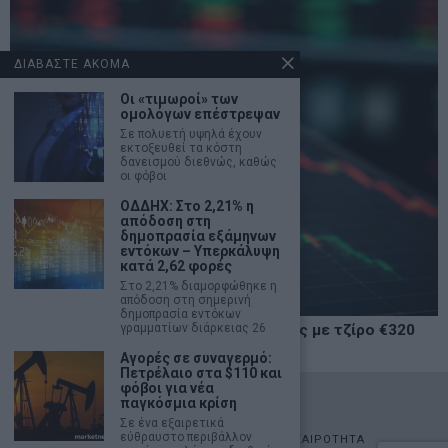
ΔΙΑΒΑΣΤΕ ΑΚΟΜΑ
Οι «τιμωροί» των
ομολόγων επέστρεψαν
Σε πολυετή υψηλά έχουν
εκτοξευθεί τα κόστη
δανεισμού διεθνώς, καθώς
οι φόβοι
ΟΔΔΗΧ: Στο 2,21% η
απόδοση στη
δημοπρασία εξάμηνων
εντόκων – Υπερκάλυψη
κατά 2,62 φορές
Στο 2,21% διαμορφώθηκε η
απόδοση στη σημερινή
δημοπρασία εντόκων
γραμματίων διάρκειας 26
Χρηματιστήριο: Δεύτερη ημέρα πτώσης με τζίρο €320
εκατ.
Αγορές σε συναγερμό:
Πετρέλαιο στα $110 και
φόβοι για νέα
©
2026
- marketnews.gr - All Rights Reserved
παγκόσμια κρίση
Σε ένα εξαιρετικά
εύθραυστο περιβάλλον
ΑΡΧΙΚΗ
ΟΙΚΟΝΟΜΙΑ
ΠΟΛΙΤΙΚΗ
ΑΓΟΡΕΣ
ΕΠΙΚΑΙΡΟΤΗΤΑ