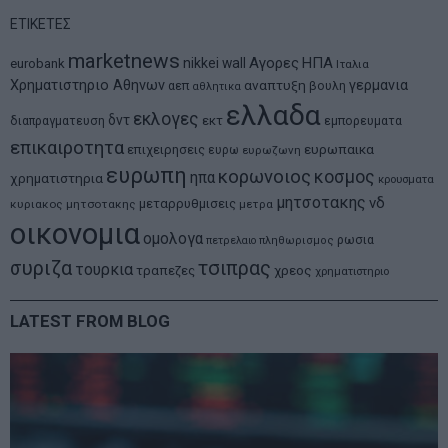
ΕΤΙΚΕΤΕΣ
marketnews
Αγορες
ΗΠΑ
nikkei
wall
eurobank
Ιταλια
Χρηματιστηριο Αθηνων
αναπτυξη
γερμανια
αεπ
βουλη
αθλητικα
ελλαδα
εκλογες
δντ
εκτ
διαπραγματευση
εμπορευματα
επικαιροτητα
ευρωπαικα
επιχειρησεις
ευρω
ευρωζωνη
ευρωπη
κορωνοιος
κοσμος
ηπα
χρηματιστηρια
κρουσματα
μητσοτακης
νδ
μεταρρυθμισεις
κυριακος μητσοτακης
μετρα
οικονομια
ομολογα
ρωσια
πετρελαιο
πληθωρισμος
συριζα
τσιπρας
τουρκια
τραπεζες
χρεος
χρηματιστηριο
LATEST FROM BLOG