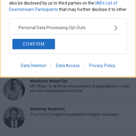
Η αληθινή παιδεία ξεκινά από την ψυχή…
also be disclosed by us to third parties on the
IAB’s List of
Downstream Participants
that may further disclose it to other
third parties.
Σταματίνα Σταματάκου
Personal Data Processing Opt Outs
Η βία κατά των ζώων δεν αντέχει βολικές ερμηνείες
CONFIRM
Δημήτρης Καμπουράκης
Από την αποθέωση στην καταγγελία: Η Ελλάδα πάντα
ψάχνει τον επόμενο Μεσσία
Data Deletion
Data Access
Privacy Policy
Νικόλαος Φουρτζής
MIT Sloan: Οι AI-driven επιχειρήσεις διαμορφώνουν το νέο
μοντέλο επιχειρηματικότητας
Θανάσης Κρητικός
Στις 11/12 το πρώτο ευρωπαϊκό ντέρμπι «αιωνίων»