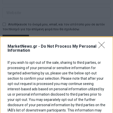
Αποθήκευσε το όνομά μου, email, και τον ιστότοπο μου σε αυτόν
τον πλοηγό για την επόμενη φορά που θα σχολιάσω.
MarketNews.gr -
Do Not Process My Personal
Information
Πλοήγηση
ΠΡΟΗΓΟΥΜΕΝΟ ΑΡΘΡΟ
ΕΠΟΜΕΝΟ ΑΡΘΡΟ
Previous
Οι δισεκατομμυριούχοι
ΗΠΑ: Αύξηση των
N
άρθρων
στην Κίνα…
αποθεμάτων χονδρικής
post:
p
If you wish to opt-out of the sale, sharing to third parties, or
πολλαπλασιάζονται
0,1% τον Ιούλιο (εκτ. +0,3%)
processing of your personal or sensitive information for
targeted advertising by us, please use the below opt-out
section to confirm your selection. Please note that after your
ΑΡΘΡΟΓΡΑΦΟΙ
opt-out request is processed you may continue seeing
Ελευθερία Κούρταλη
interest-based ads based on personal information utilized by
Οι «τιμωροί» των ομολόγων επέστρεψαν
us or personal information disclosed to third parties prior to
your opt-out. You may separately opt-out of the further
disclosure of your personal information by third parties on the
IAB’s list of downstream participants. This information may
Εύη Φραγκάκη