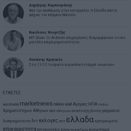
Δημήτρης Καμπουράκης
Από την αποθέωση στην καταγγελία: Η Ελλάδα πάντα
ψάχνει τον επόμενο Μεσσία
Νικόλαος Φουρτζής
MIT Sloan: Οι AI-driven επιχειρήσεις διαμορφώνουν το νέο
μοντέλο επιχειρηματικότητας
Θανάσης Κρητικός
Στις 11/12 το πρώτο ευρωπαϊκό ντέρμπι «αιωνίων»
ΕΤΙΚΕΤΕΣ
marketnews
Αγορες
ΗΠΑ
nikkei
wall
eurobank
Ιταλια
Χρηματιστηριο Αθηνων
αναπτυξη
γερμανια
αεπ
βουλη
αθλητικα
ελλαδα
εκλογες
δντ
εκτ
διαπραγματευση
εμπορευματα
επικαιροτητα
ευρωπαικα
επιχειρησεις
ευρω
ευρωζωνη