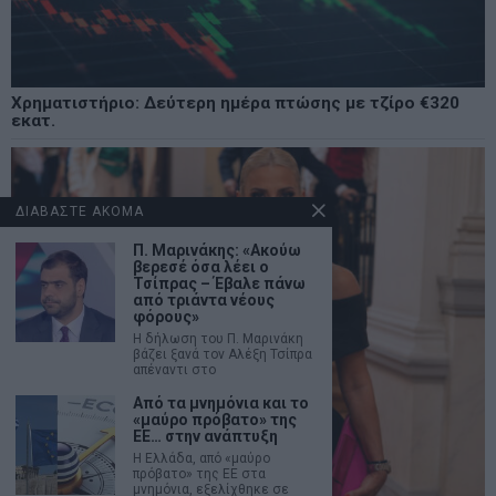
Χρηματιστήριο: Δεύτερη ημέρα πτώσης με τζίρο €320
εκατ.
ΔΙΑΒΑΣΤΕ ΑΚΟΜΑ
Π. Μαρινάκης: «Ακούω
βερεσέ όσα λέει ο
Τσίπρας – Έβαλε πάνω
από τριάντα νέους
φόρους»
Η δήλωση του Π. Μαρινάκη
βάζει ξανά τον Αλέξη Τσίπρα
απέναντι στο
Από τα μνημόνια και το
«μαύρο πρόβατο» της
ΕΕ… στην ανάπτυξη
Η Ελλάδα, από «μαύρο
πρόβατο» της ΕΕ στα
μνημόνια, εξελίχθηκε σε