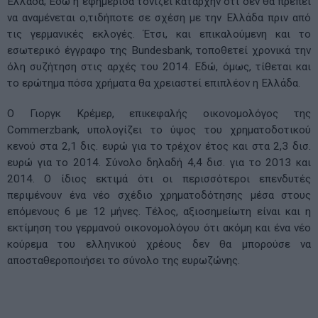
Ελλάδα; Εδώ η εφημερίδα τονίζει καταρχήν ότι δεν θα πρέπει
να αναμένεται ο,τιδήποτε σε σχέση με την Ελλάδα πριν από
τις γερμανικές εκλογές. Έτσι, και επικαλούμενη και το
εσωτερικό έγγραφο της Bundesbank, τοποθετεί χρονικά την
όλη συζήτηση στις αρχές του 2014. Εδώ, όμως, τίθεται και
το ερώτημα πόσα χρήματα θα χρειαστεί επιπλέον η Ελλάδα.
Ο Γιοργκ Κρέμερ, επικεφαλής οικονομολόγος της
Commerzbank, υπολογίζει το ύψος του χρηματοδοτικού
κενού στα 2,1 δις. ευρώ για το τρέχον έτος και στα 2,3 δισ.
ευρώ για το 2014. Σύνολο δηλαδή 4,4 δισ. για το 2013 και
2014. Ο ίδιος εκτιμά ότι οι περισσότεροι επενδυτές
περιμένουν ένα νέο σχέδιο χρηματοδότησης μέσα στους
επόμενους 6 με 12 μήνες. Τέλος, αξιοσημείωτη είναι και η
εκτίμηση του γερμανού οικονομολόγου ότι ακόμη και ένα νέο
κούρεμα του ελληνικού χρέους δεν θα μπορούσε να
αποσταθεροποιήσει το σύνολο της ευρωζώνης.