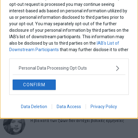
opt-out request is processed you may continue seeing
interest-based ads based on personal information utilized by
Πλοήγηση
ΠΡΟΗΓΟΥΜΕΝΟ ΑΡΘΡΟ
ΕΠΟΜΕΝΟ ΑΡΘΡΟ
us or personal information disclosed to third parties prior to
Previous
Die Welt: “Η έξοδος της
Ο Nikkei «αναστατώνει» τις
N
your opt-out. You may separately opt-out of the further
άρθρων
Ελλάδας από την Ευρωζώνη
αγορές
post:
p
disclosure of your personal information by third parties on the
δεν είναι ταμπού”
IAB’s list of downstream participants. This information may
also be disclosed by us to third parties on the
IAB’s List of
ΑΡΘΡΟΓΡΑΦΟΙ
Downstream Participants
that may further disclose it to other
third parties.
Ελευθερία Κούρταλη
Οι «τιμωροί» των ομολόγων επέστρεψαν
Personal Data Processing Opt Outs
CONFIRM
Εύη Φραγκάκη
Η αληθινή παιδεία ξεκινά από την ψυχή…
Data Deletion
Data Access
Privacy Policy
Σταματίνα Σταματάκου
Η βία κατά των ζώων δεν αντέχει βολικές ερμηνείες