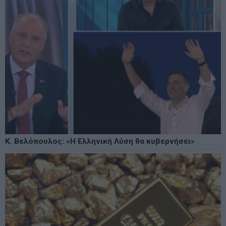
Κ. Βελόπουλος: «Η Ελληνική Λύση θα κυβερνήσει»