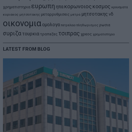
ευρωπη
κορωνοιος
κοσμος
ηπα
χρηματιστηρια
κρουσματα
μητσοτακης
νδ
μεταρρυθμισεις
κυριακος μητσοτακης
μετρα
οικονομια
ομολογα
ρωσια
πετρελαιο
πληθωρισμος
συριζα
τσιπρας
τουρκια
τραπεζες
χρεος
χρηματιστηριο
LATEST FROM BLOG