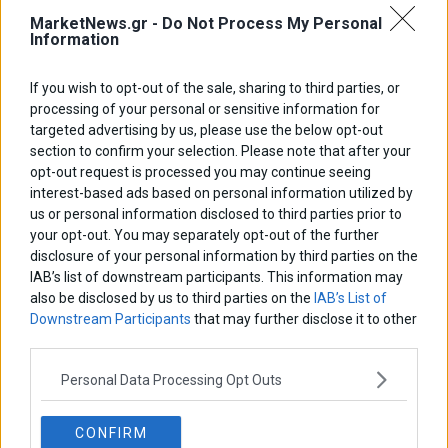
MarketNews.gr -
Do Not Process My Personal
ΑΡΘΡΟΓΡΑΦΟΙ
Information
Ελευθερία Κούρταλη
Οι «τιμωροί» των ομολόγων επέστρεψαν
If you wish to opt-out of the sale, sharing to third parties, or
processing of your personal or sensitive information for
targeted advertising by us, please use the below opt-out
Εύη Φραγκάκη
section to confirm your selection. Please note that after your
Η αληθινή παιδεία ξεκινά από την ψυχή…
opt-out request is processed you may continue seeing
interest-based ads based on personal information utilized by
us or personal information disclosed to third parties prior to
your opt-out. You may separately opt-out of the further
Σταματίνα Σταματάκου
disclosure of your personal information by third parties on the
Η βία κατά των ζώων δεν αντέχει βολικές ερμηνείες
IAB’s list of downstream participants. This information may
also be disclosed by us to third parties on the
IAB’s List of
Downstream Participants
that may further disclose it to other
Δημήτρης Καμπουράκης
third parties.
Από την αποθέωση στην καταγγελία: Η Ελλάδα πάντα
ψάχνει τον επόμενο Μεσσία
Personal Data Processing Opt Outs
Νικόλαος Φουρτζής
CONFIRM
MIT Sloan: Οι AI-driven επιχειρήσεις διαμορφώνουν το νέο