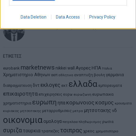
μοντέλο επιχειρηματικότητας
Data Deletion
Data Access
Privacy Policy
Θανάσης Κρητικός
Στις 11/12 το πρώτο ευρωπαϊκό ντέρμπι «αιωνίων»
ΕΤΙΚΕΤΕΣ
marketnews
Αγορες
ΗΠΑ
nikkei
wall
eurobank
Ιταλια
Χρηματιστηριο Αθηνων
αναπτυξη
γερμανια
αεπ
βουλη
αθλητικα
ελλαδα
εκλογες
δντ
εκτ
διαπραγματευση
εμπορευματα
επικαιροτητα
ευρωπαικα
επιχειρησεις
ευρω
ευρωζωνη
ευρωπη
κορωνοιος
κοσμος
ηπα
χρηματιστηρια
κρουσματα
μητσοτακης
νδ
μεταρρυθμισεις
κυριακος μητσοτακης
μετρα
οικονομια
ομολογα
ρωσια
πετρελαιο
πληθωρισμος
συριζα
τσιπρας
τουρκια
τραπεζες
χρεος
χρηματιστηριο