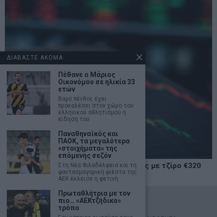
ΔΙΑΒΑΣΤΕ ΑΚΟΜΑ
Πέθανε ο Μάριος
Οικονόμου σε ηλικία 33
ετών
Βαρύ πένθος έχει
προκαλέσει στον χώρο του
ελληνικού αθλητισμού η
είδηση του
Παναθηναϊκός και
ΠΑΟΚ, τα μεγαλύτερα
«στοιχήματα» της
επόμενης σεζόν
Χρηματιστήριο: Δεύτερη ημέρα πτώσης με τζίρο €320
Στη Νέα Φιλαδέλφεια και τη
φαντασμαγορική φιέστα της
εκατ.
ΑΕΚ έκλεισε η φετινή
Πρωταθλήτρια με τον
©
2026
- marketnews.gr - All Rights Reserved
πιο… «ΑΕΚτζήδικο»
τρόπο