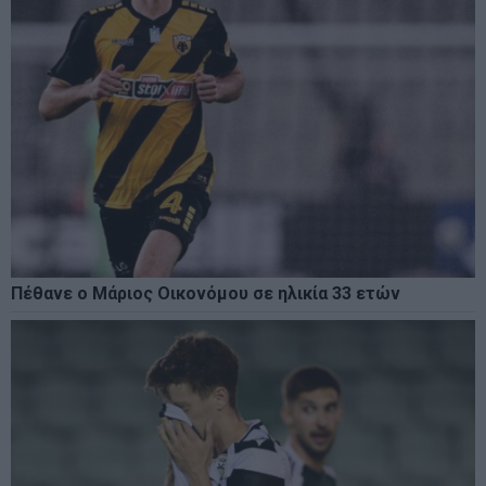
Πέθανε ο Μάριος Οικονόμου σε ηλικία 33 ετών