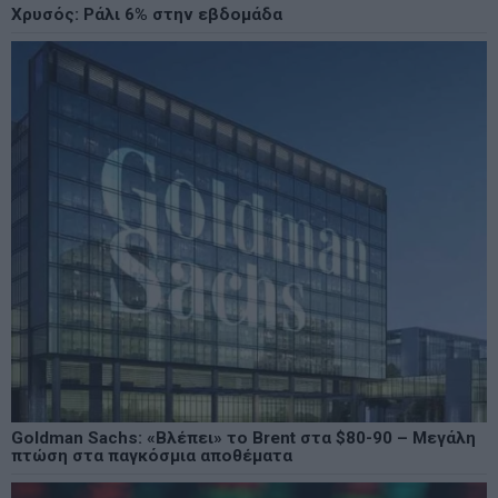
Χρυσός: Ράλι 6% στην εβδομάδα
Goldman Sachs: «Βλέπει» το Brent στα $80-90 – Μεγάλη
πτώση στα παγκόσμια αποθέματα