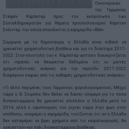
Οικονομικών
της Γερμανίας
Στέφεν Κάμπετερ προς τον εκπρόσωπο των
Σοσιαλδημοκρατών για θέματα προϋπολογισμού Κάρστεν
Σνάιντερ, την οποία επικαλείται η εφημερίδα «Bild».
Σύμφωνα με το δημοσίευμα, η Ελλάδα είναι πιθανό να
χρειαστεί χρηματοδοτική βοήθεια και για το διάστημα 2017-
2022. Στην επιστολή του κ. Κάμπετερ ωστόσο διευκρινίζεται
ότι «πρέπει να θεωρείται δεδομένο ότι οι μικτές
χρηματοδοτικές ανάγκες για την περίοδο 2017-2022
διαφέρουν σαφώς από τις καθαρές χρηματοδοτικές ανάγκες».
«Τι άλλο περιμένει τους Γερμανούς φορολογούμενους; Μέχρι
τώρα ο Β. Σόιμπλε δεν θέλει να δώσει νούμερα για το πόσα
δισεκατομμύρια θα χρειαστεί επιπλέον η Ελλάδα μετά το
2014, αλλά ο υφυπουργός του ρίχνει τώρα λίγο φως στην
υπόθεση», αναφέρει η εφημερίδα, τονίζοντας ότι αν η Ελλάδα
δεν καταφέρει να βρει χρήματα από τις κεφαλαιαγορές, θα
χρειαστούν και πάλι δισεκατομμύρια βοήθειας.