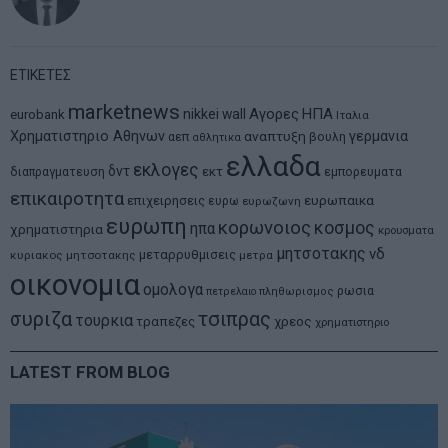
ΕΤΙΚΕΤΕΣ
marketnews
Αγορες
ΗΠΑ
nikkei
wall
eurobank
Ιταλια
Χρηματιστηριο Αθηνων
αναπτυξη
γερμανια
αεπ
βουλη
αθλητικα
ελλαδα
εκλογες
δντ
εκτ
διαπραγματευση
εμπορευματα
επικαιροτητα
ευρωπαικα
επιχειρησεις
ευρω
ευρωζωνη
ευρωπη
κορωνοιος
κοσμος
ηπα
χρηματιστηρια
κρουσματα
μητσοτακης
νδ
μεταρρυθμισεις
κυριακος μητσοτακης
μετρα
οικονομια
ομολογα
ρωσια
πετρελαιο
πληθωρισμος
συριζα
τσιπρας
τουρκια
τραπεζες
χρεος
χρηματιστηριο
LATEST FROM BLOG