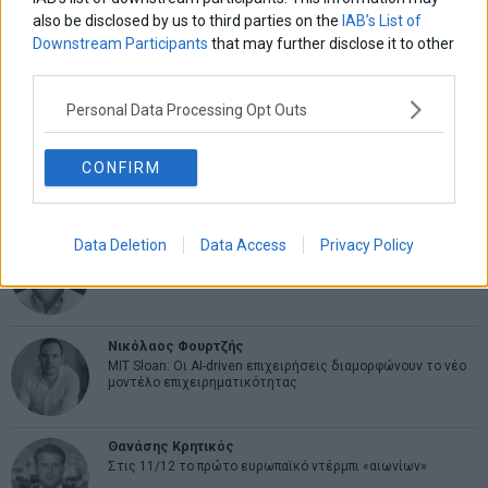
also be disclosed by us to third parties on the
IAB’s List of
Downstream Participants
that may further disclose it to other
Εύη Φραγκάκη
Η αληθινή παιδεία ξεκινά από την ψυχή…
third parties.
Personal Data Processing Opt Outs
Σταματίνα Σταματάκου
Η βία κατά των ζώων δεν αντέχει βολικές ερμηνείες
CONFIRM
Data Deletion
Data Access
Privacy Policy
Δημήτρης Καμπουράκης
Από την αποθέωση στην καταγγελία: Η Ελλάδα πάντα
ψάχνει τον επόμενο Μεσσία
Νικόλαος Φουρτζής
MIT Sloan: Οι AI-driven επιχειρήσεις διαμορφώνουν το νέο
μοντέλο επιχειρηματικότητας
Θανάσης Κρητικός
Στις 11/12 το πρώτο ευρωπαϊκό ντέρμπι «αιωνίων»