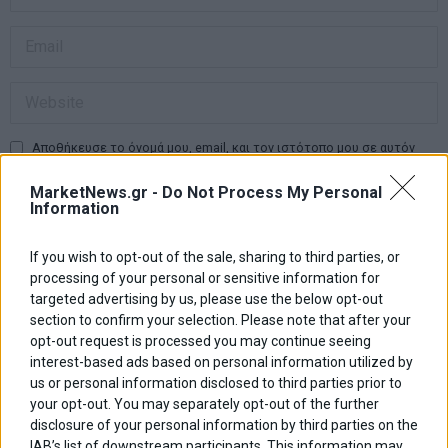
Αποθήκευσε το όνομά μου, email, και τον ιστότοπο μου σε αυτόν
τον πλοηγό για την επόμενη φορά που θα σχολιάσω.
MarketNews.gr -
Do Not Process My Personal
Information
Πλοήγηση
ΠΡΟΗΓΟΥΜΕΝΟ ΑΡΘΡΟ
ΕΠΟΜΕΝΟ ΑΡΘΡΟ
If you wish to opt-out of the sale, sharing to third parties, or
processing of your personal or sensitive information for
Previous
Ισχυρότατα κέρδη για τα
Γιατί οι τράπεζες
N
άρθρων
commodity currencies
φοβούνται τους
post:
p
targeted advertising by us, please use the below opt-out
πλειστηριασμούς
section to confirm your selection. Please note that after your
opt-out request is processed you may continue seeing
interest-based ads based on personal information utilized by
ΑΡΘΡΟΓΡΑΦΟΙ
us or personal information disclosed to third parties prior to
Ελευθερία Κούρταλη
your opt-out. You may separately opt-out of the further
Οι «τιμωροί» των ομολόγων επέστρεψαν
disclosure of your personal information by third parties on the
IAB’s list of downstream participants. This information may