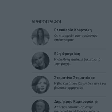
ΑΡΘΡΟΓΡΑΦΟΙ
Ελευθερία Κούρταλη
Οι «τιμωροί» των ομολόγων
επέστρεψαν
Εύη Φραγκάκη
Η αληθινή παιδεία ξεκινά από
την ψυχή…
Σταματίνα Σταματάκου
Η βία κατά των ζώων δεν αντέχει
βολικές ερμηνείες
Δημήτρης Καμπουράκης
Από την αποθέωση στην
καταγγελία: Η Ελλάδα πάντα