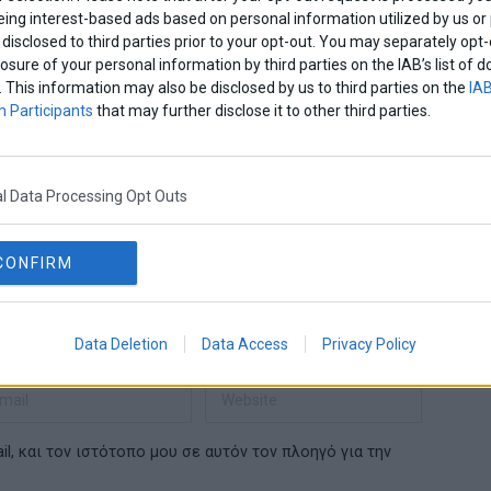
eing interest-based ads based on personal information utilized by us or
disclosed to third parties prior to your opt-out. You may separately opt-
losure of your personal information by third parties on the IAB’s list o
. This information may also be disclosed by us to third parties on the
IAB
 Participants
that may further disclose it to other third parties.
l Data Processing Opt Outs
CONFIRM
Data Deletion
Data Access
Privacy Policy
l, και τον ιστότοπο μου σε αυτόν τον πλοηγό για την