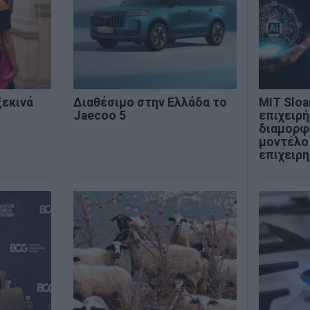
ξεκινά
Διαθέσιμο στην Ελλάδα το
MIT Sloan
Jaecoo 5
επιχειρή
διαμορφ
μοντέλο
επιχειρ