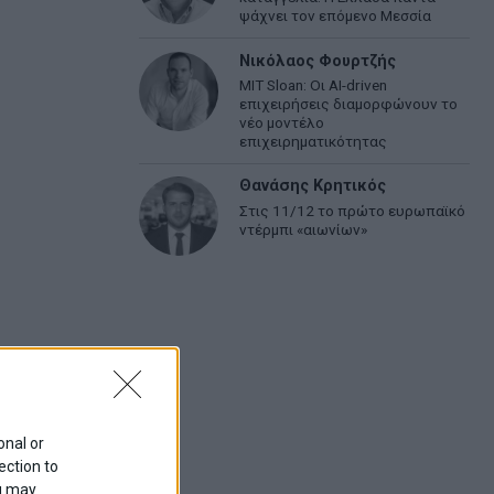
ψάχνει τον επόμενο Μεσσία
Νικόλαος Φουρτζής
MIT Sloan: Οι AI-driven
επιχειρήσεις διαμορφώνουν το
νέο μοντέλο
επιχειρηματικότητας
Θανάσης Κρητικός
Στις 11/12 το πρώτο ευρωπαϊκό
ντέρμπι «αιωνίων»
onal or
ection to
ou may