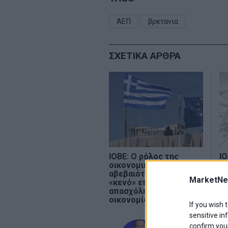
ΑΕΠ
βρετανια
ΣΧΕΤΙΚΑ ΑΡΘΡΑ
ΙΟΒΕ: Ο ρόλος της
ΙΟ
οικονομικής
α
αβεβαιότητας στο
2%
MarketNe
«κενό» επενδύσεων και
απασχόλησης της
οικονομίας
If you wish 
sensitive in
admin
confirm your