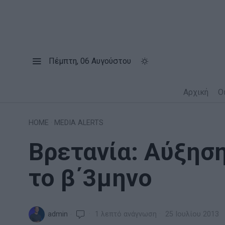
Πέμπτη, 06 Αυγούστου
Αρχική
Ο
HOME
·
MEDIA ALERTS
Βρετανία: Αύξησ
το β΄3μηνο
admin
1 λεπτό ανάγνωση
25 Ιουλίου 2013