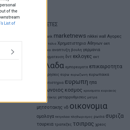
 personal
out of the
f downstream
’s List of
ΕΤΙΚΕΤΕΣ
marketnews
Αγορες
nikkei
wall
eurobank
ΗΠΑ
Χρηματιστηριο Αθηνων
αεπ
Ιταλια
αναπτυξη
γερμανια
βουλη
αθλητικα
εκλογες
δντ
εκτ
διαπραγματευση
ελλαδα
επικαιροτητα
εμπορευματα
ευρωπαικα
επιχειρησεις
ευρω
ευρωζωνη
ευρωπη
ηπα
χρηματιστηρια
κορωνοιος
κοσμος
κρουσματα
κυριακος
μεταρρυθμισεις
μητσοτακης
μετρα
οικονομια
μητσοτακης
νδ
συριζα
ομολογα
ρωσια
πετρελαιο
πληθωρισμος
τσιπρας
τουρκια
τραπεζες
χρεος