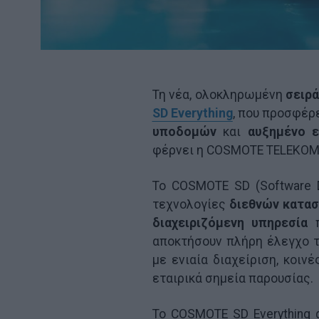
Τη νέα, ολοκληρωμένη
σειρά
SD Everything
, που προσφέρ
υποδομών
και
αυξημένο ε
φέρνει η COSMOTE TELEKOM
Το COSMOTE SD (Software De
τεχνολογίες
διεθνών κατασ
διαχειριζόμενη υπηρεσία
αποκτήσουν πλήρη έλεγχο τ
με ενιαία διαχείριση, κοιν
εταιρικά σημεία παρουσίας.
Το COSMOTE SD Everything