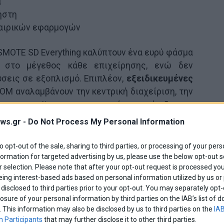
α
ήστη
ταιρικών εφαρμογών
SMOTE SD Everything καλύπτουν ένα ευρύ φάσμα
 στο μέγεθος κάθε επιχείρησης, ενώ δεν
σεις σε εξοπλισμό. Επιπλέον,
εξειδικευμένες
M αναλαμβάνουν την κεντρική διαχείριση, την
, το reporting και τη συνεχή υποστήριξη της
ws.gr -
Do Not Process My Personal Information
ται σταθερά δίπλα στις επιχειρήσεις με
to opt-out of the sale, sharing to third parties, or processing of your pers
 μειώνουν την πολυπλοκότητα, ενισχύουν τον
formation for targeted advertising by us, please use the below opt-out s
 selection. Please note that after your opt-out request is processed y
ισμό και διασφαλίζουν ότι θα παραμείνουν
eing interest-based ads based on personal information utilized by us or
λείς και ανταγωνιστικές.
disclosed to third parties prior to your opt-out. You may separately opt-
losure of your personal information by third parties on the IAB’s list o
Share This
. This information may also be disclosed by us to third parties on the
IAB
 Participants
that may further disclose it to other third parties.