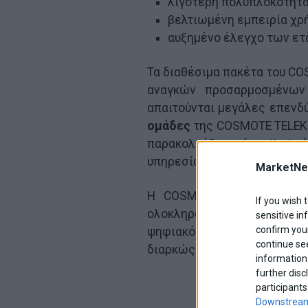
λιγότερη πολυπλοκότητ
βελτιωμένη εμπειρία χρ
αυξημένο έλεγχο των ε
Τα διαθέσιμα πακέτα του CO
αναγκών προσαρμοσμένων
απαιτούνται μεγάλες επενδύ
ομάδες
της COSMOTE TELEKO
παρακολούθηση (monitoring)
υπηρεσίας 24/7.
MarketNe
Η COSMOTE TELEKOM στέκε
If you wish 
ολοκληρωμένες λύσεις που
sensitive in
confirm your
ψηφιακό τους μετασχηματ
continue se
διαρκώς συνδεδεμένες, ασφα
information 
further disc
participants
Downstream