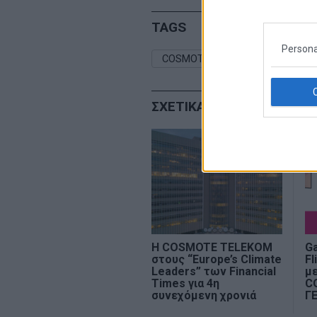
TAGS
Persona
COSMOTE SD
COSMOTE TE
ΣΧΕΤΙΚΑ ΑΡΘΡΑ
Η COSMOTE TELEKOM
Ga
στους “Europe’s Climate
Fl
Leaders” των Financial
με
Times για 4η
C
συνεχόμενη χρονιά
Γ