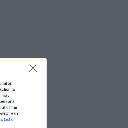
onal or
ection to
ou may
 personal
out of the
f downstream
’s List of