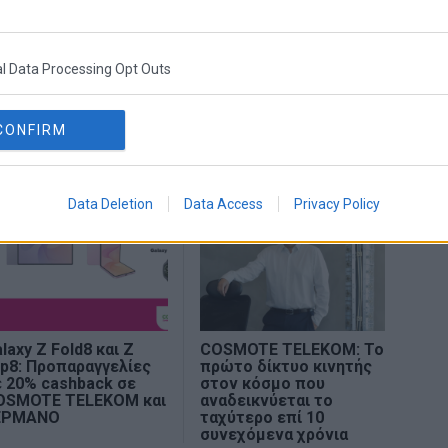
l Data Processing Opt Outs
LEKOM
Software Defined
CONFIRM
Data Deletion
Data Access
Privacy Policy
laxy Z Fold8 και Z
COSMOTE TELEKOM: Το
ip8: Προπαραγγελίες
πρώτο δίκτυο κινητής
 20% cashback σε
στον κόσμο που
OSMOTE TELEKOM και
αναδεικνύεται το
ΕΡΜΑΝΟ
ταχύτερο επί 10
συνεχόμενα χρόνια