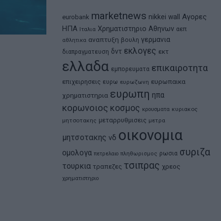
marketnews
Αγορες
nikkei
wall
eurobank
ΗΠΑ
Χρηματιστηριο Αθηνων
αεπ
Ιταλια
αναπτυξη
γερμανια
βουλη
αθλητικα
εκλογες
δντ
εκτ
διαπραγματευση
ελλαδα
επικαιροτητα
εμπορευματα
ευρωπαικα
επιχειρησεις
ευρω
ευρωζωνη
ευρωπη
ηπα
χρηματιστηρια
κορωνοιος
κοσμος
κρουσματα
κυριακος
μεταρρυθμισεις
μητσοτακης
μετρα
οικονομια
μητσοτακης
νδ
συριζα
ομολογα
ρωσια
πετρελαιο
πληθωρισμος
τσιπρας
τουρκια
τραπεζες
χρεος
χρηματιστηριο