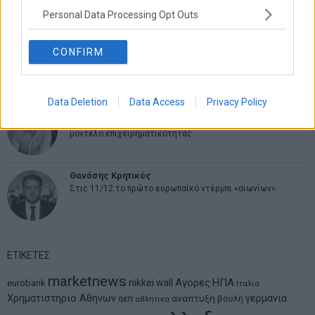
Personal Data Processing Opt Outs
Δημήτρης Καμπουράκης
CONFIRM
Από την αποθέωση στην καταγγελία: Η Ελλάδα πάντα
ψάχνει τον επόμενο Μεσσία
Data Deletion
Data Access
Privacy Policy
Νικόλαος Φουρτζής
MIT Sloan: Οι AI-driven επιχειρήσεις διαμορφώνουν το νέο
μοντέλο επιχειρηματικότητας
Θανάσης Κρητικός
Στις 11/12 το πρώτο ευρωπαϊκό ντέρμπι «αιωνίων»
ΕΤΙΚΕΤΕΣ
marketnews
Αγορες
ΗΠΑ
nikkei
wall
eurobank
Ιταλια
Χρηματιστηριο Αθηνων
αναπτυξη
γερμανια
αεπ
βουλη
αθλητικα