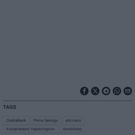
TAGS
CrediaBank
Prime Savings
επιτοκιο
λογαριασμος ταμιευτηριου
συναλλαγη