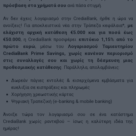
πρόσβαση στα χρήματά σου
ανά πάσα στιγμή.
Αν δεν έχεις λογαριασμό στην CrediaBank, ήρθε η ώρα να
ανοίξεις! Για αποκλειστικά νέα στην Τράπεζα κεφάλαια*,
με
ελάχιστη αρχική κατάθεση €5.000 και για ποσά έως
€50.000
, η CrediaBank προσφέρει
επιτόκιο 1,15% από το
πρώτο ευρώ
, μέσω του
Λογαριασμού Ταμιευτηρίου
CrediaBank
Prime
Savings
,
χωρίς κανέναν περιορισμό
στις συναλλαγές σου και χωρίς τη δέσμευση μιας
προθεσμιακής κατάθεσης
. Παράλληλα, απολαμβάνεις:
Δωρεάν πάγιες εντολές & εισερχόμενα εμβάσματα για
ευελιξία σε εισπράξεις και πληρωμές
Χορήγηση χρεωστικής κάρτας
Ψηφιακή Τραπεζική (e-banking & mobile banking)
Άνοιξε τώρα τον λογαριασμό σου σε ένα κατάστημα
CrediaBank χωρίς ραντεβού – ίσως η καλύτερη ιδέα της
ημέρας!