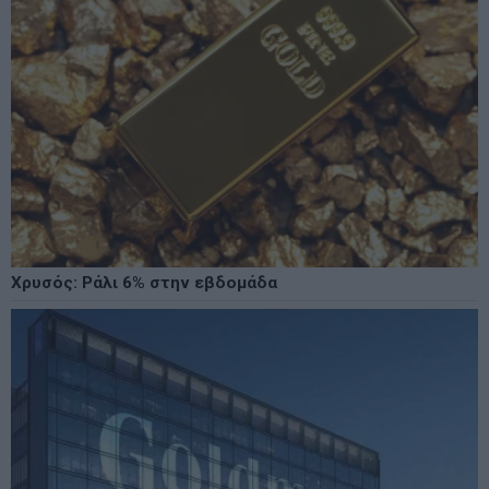
Χρυσός: Ράλι 6% στην εβδομάδα