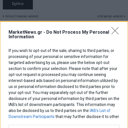
Πλοήγηση
ΠΡΟΗΓΟΥΜΕΝΟ ΑΡΘΡΟ
ΕΠΟΜΕΝΟ ΑΡΘΡΟ
Previous
Π. Μαρινάκης για κόμμα
Eurobank για έκδοση
N
άρθρων
Καρυστιανού: «Ακούμε
ομολογιών: Οι ξένοι
post:
p
MarketNews.gr -
Do Not Process My Personal
συζητήσεις που μας
επενδυτές
Information
γυρίζουν 200 χρόνια πίσω»
αντιπροσωπεύουν περίπου
το 91%
If you wish to opt-out of the sale, sharing to third parties, or
processing of your personal or sensitive information for
ΑΡΘΡΟΓΡΑΦΟΙ
targeted advertising by us, please use the below opt-out
Ελευθερία Κούρταλη
section to confirm your selection. Please note that after your
Οι «τιμωροί» των ομολόγων επέστρεψαν
opt-out request is processed you may continue seeing
interest-based ads based on personal information utilized by
us or personal information disclosed to third parties prior to
your opt-out. You may separately opt-out of the further
Εύη Φραγκάκη
disclosure of your personal information by third parties on the
Η αληθινή παιδεία ξεκινά από την ψυχή…
IAB’s list of downstream participants. This information may
also be disclosed by us to third parties on the
IAB’s List of
Downstream Participants
that may further disclose it to other
Σταματίνα Σταματάκου
third parties.
Η βία κατά των ζώων δεν αντέχει βολικές ερμηνείες