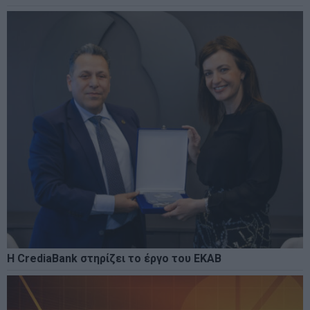
Η CrediaBank στηρίζει το έργο του ΕΚΑΒ