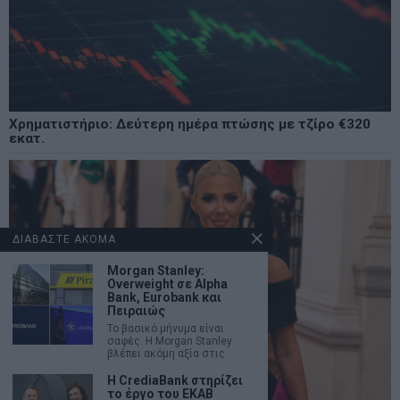
Χρηματιστήριο: Δεύτερη ημέρα πτώσης με τζίρο €320
εκατ.
ΔΙΑΒΑΣΤΕ ΑΚΟΜΑ
Morgan Stanley:
Overweight σε Alpha
Bank, Eurobank και
Πειραιώς
Το βασικό μήνυμα είναι
σαφές. Η Morgan Stanley
βλέπει ακόμη αξία στις
Η CrediaBank στηρίζει
το έργο του ΕΚΑΒ