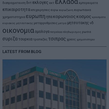
ελλαδα
εκλογες
δντ
εκτ
διαπραγματευση
εμπορευματα
επικαιροτητα
ευρωπαικα
επιχειρησεις
ευρω
ευρωζωνη
ευρωπη
κορωνοιος
κοσμος
ηπα
χρηματιστηρια
κρουσματα
μητσοτακης
νδ
μεταρρυθμισεις
κυριακος μητσοτακης
μετρα
οικονομια
ομολογα
ρωσια
πετρελαιο
πληθωρισμος
συριζα
τσιπρας
τουρκια
τραπεζες
χρεος
χρηματιστηριο
LATEST FROM BLOG