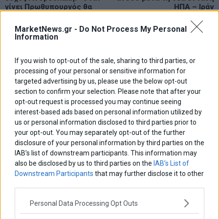
άρθρων
γίνει Πρωθυπουργός θα
ΗΠΑ – Ιράν
φέρει το εκατομμύριο πίσω
στην Ελλάδα»
MarketNews.gr -
Do Not Process My Personal
Information
ΑΡΘΡΟΓΡΑΦΟΙ
If you wish to opt-out of the sale, sharing to third parties, or
Ελευθερία Κούρταλη
processing of your personal or sensitive information for
Οι «τιμωροί» των ομολόγων επέστρεψαν
targeted advertising by us, please use the below opt-out
section to confirm your selection. Please note that after your
opt-out request is processed you may continue seeing
Εύη Φραγκάκη
interest-based ads based on personal information utilized by
Η αληθινή παιδεία ξεκινά από την ψυχή…
us or personal information disclosed to third parties prior to
your opt-out. You may separately opt-out of the further
disclosure of your personal information by third parties on the
IAB’s list of downstream participants. This information may
Σταματίνα Σταματάκου
Η βία κατά των ζώων δεν αντέχει βολικές ερμηνείες
also be disclosed by us to third parties on the
IAB’s List of
Downstream Participants
that may further disclose it to other
third parties.
Δημήτρης Καμπουράκης
Personal Data Processing Opt Outs
Από την αποθέωση στην καταγγελία: Η Ελλάδα πάντα
ψάχνει τον επόμενο Μεσσία