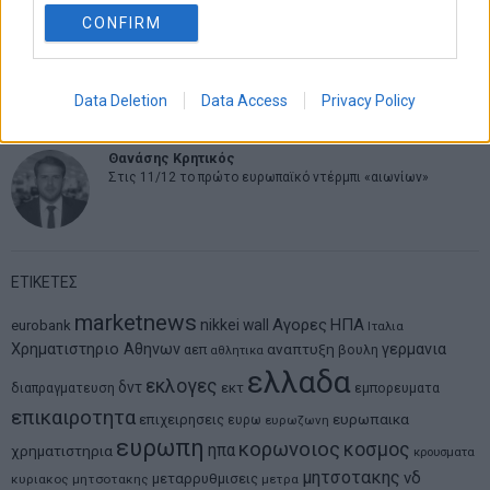
CONFIRM
Νικόλαος Φουρτζής
MIT Sloan: Οι AI-driven επιχειρήσεις διαμορφώνουν το νέο
μοντέλο επιχειρηματικότητας
Data Deletion
Data Access
Privacy Policy
Θανάσης Κρητικός
Στις 11/12 το πρώτο ευρωπαϊκό ντέρμπι «αιωνίων»
ΕΤΙΚΕΤΕΣ
marketnews
Αγορες
ΗΠΑ
nikkei
wall
eurobank
Ιταλια
Χρηματιστηριο Αθηνων
αναπτυξη
γερμανια
αεπ
βουλη
αθλητικα
ελλαδα
εκλογες
δντ
εκτ
διαπραγματευση
εμπορευματα
επικαιροτητα
ευρωπαικα
επιχειρησεις
ευρω
ευρωζωνη
ευρωπη
κορωνοιος
κοσμος
ηπα
χρηματιστηρια
κρουσματα
μητσοτακης
νδ
μεταρρυθμισεις
κυριακος μητσοτακης
μετρα