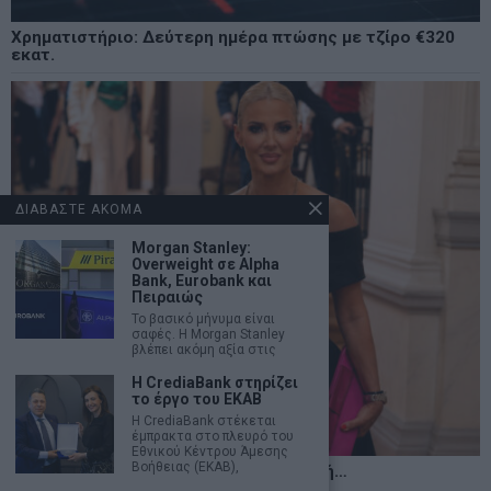
Χρηματιστήριο: Δεύτερη ημέρα πτώσης με τζίρο €320
εκατ.
ΔΙΑΒΑΣΤΕ ΑΚΟΜΑ
Morgan Stanley:
Overweight σε Alpha
Bank, Eurobank και
Πειραιώς
Το βασικό μήνυμα είναι
σαφές. Η Morgan Stanley
βλέπει ακόμη αξία στις
Η CrediaBank στηρίζει
το έργο του ΕΚΑΒ
Η CrediaBank στέκεται
έμπρακτα στο πλευρό του
Εθνικού Κέντρου Άμεσης
Βοήθειας (ΕΚΑΒ),
Η αληθινή παιδεία ξεκινά από την ψυχή…