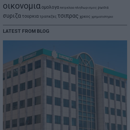
οικονομια
ομολογα
ρωσια
πετρελαιο
πληθωρισμος
συριζα
τσιπρας
τουρκια
τραπεζες
χρεος
χρηματιστηριο
LATEST FROM BLOG