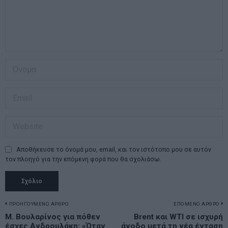
Αποθήκευσε το όνομά μου, email, και τον ιστότοπο μου σε αυτόν
τον πλοηγό για την επόμενη φορά που θα σχολιάσω.
Πλοήγηση
ΠΡΟΗΓΟΥΜΕΝΟ ΑΡΘΡΟ
ΕΠΟΜΕΝΟ ΑΡΘΡΟ
Previous
Μ. Βουλαρίνος για πόθεν
Brent και WTI σε ισχυρή
N
έσχες Ανδρουλάκη: «Όταν
άνοδο μετά τη νέα ένταση
post:
p