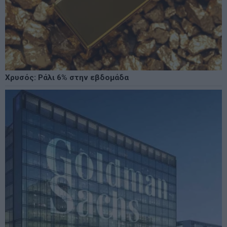
Χρυσός: Ράλι 6% στην εβδομάδα