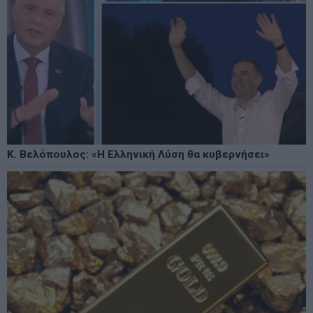
Κ. Βελόπουλος: «Η Ελληνική Λύση θα κυβερνήσει»