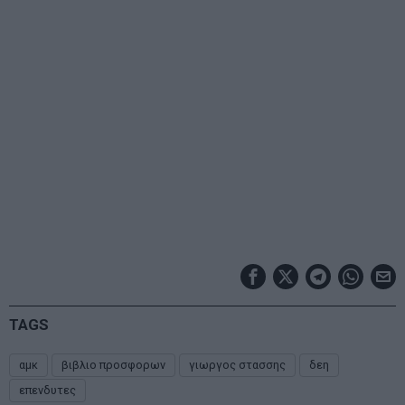
TAGS
αμκ
βιβλιο προσφορων
γιωργος στασσης
δεη
επενδυτες