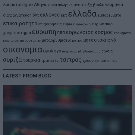
Χρηματιστηριο Αθηνων
αναπτυξη
γερμανια
αεπ
βουλη
αθλητικα
ελλαδα
εκλογες
δντ
εκτ
διαπραγματευση
εμπορευματα
επικαιροτητα
ευρωπαικα
επιχειρησεις
ευρω
ευρωζωνη
ευρωπη
κορωνοιος
κοσμος
ηπα
χρηματιστηρια
κρουσματα
μητσοτακης
νδ
μεταρρυθμισεις
κυριακος μητσοτακης
μετρα
οικονομια
ομολογα
ρωσια
πετρελαιο
πληθωρισμος
συριζα
τσιπρας
τουρκια
τραπεζες
χρεος
χρηματιστηριο
LATEST FROM BLOG