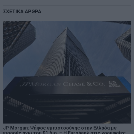
ΣΧΕΤΙΚΑ ΑΡΘΡΑ
JP Morgan: Ψήφος εμπιστοσύνης στην Ελλάδα με
εισροές άνω του $1 δισ. – Η Eurobank στις κορυφαίες