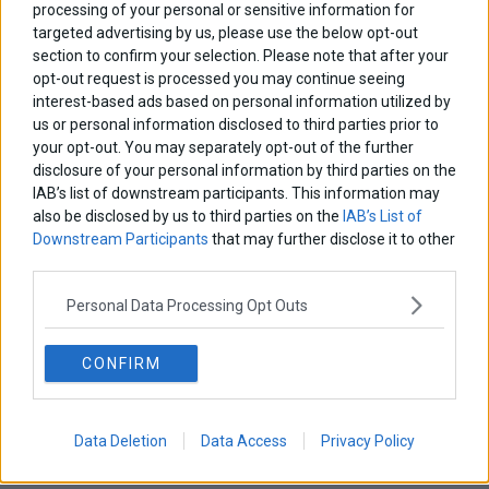
processing of your personal or sensitive information for
τον πλοηγό για την επόμενη φορά που θα σχολιάσω.
targeted advertising by us, please use the below opt-out
section to confirm your selection. Please note that after your
opt-out request is processed you may continue seeing
interest-based ads based on personal information utilized by
Πλοήγηση
ΠΡΟΗΓΟΥΜΕΝΟ ΑΡΘΡΟ
ΕΠΟΜΕΝΟ ΑΡΘΡΟ
us or personal information disclosed to third parties prior to
Previous
Eurobank: Δωρεά
Μ. Βορίδης: «Όσες
N
your opt-out. You may separately opt-out of the further
άρθρων
εξοπλισμού στο Αγαθονήσι
πιθανότητες έχει η ΝΔ να
post:
p
disclosure of your personal information by third parties on the
πάρει 80% άλλες τόσες
πιθανότητες έχει το ΠΑΣΟΚ
IAB’s list of downstream participants. This information may
να είναι πρώτο κόμμα»
also be disclosed by us to third parties on the
IAB’s List of
Downstream Participants
that may further disclose it to other
third parties.
ΑΡΘΡΟΓΡΑΦΟΙ
Ελευθερία Κούρταλη
Personal Data Processing Opt Outs
Οι «τιμωροί» των ομολόγων επέστρεψαν
CONFIRM
Εύη Φραγκάκη
Η αληθινή παιδεία ξεκινά από την ψυχή…
Data Deletion
Data Access
Privacy Policy