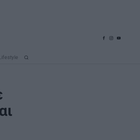
Lifestyle
ε
αι