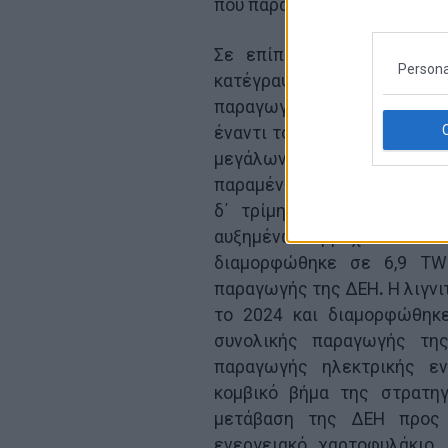
που παράγουν κατά το βέλτισ
Σε επίπεδο παραγωγής ηλ
Persona
κατέγραψε αύξηση κατά 12
παραγωγής από αιολικά κα
έναντι του 2024 σε συνέχει
μεγάλων υδροηλεκτρικών ή
παραμένοντας ουσιαστικά στ
δ΄ τρίμηνο 2025 έναντι 
αυξημένων βροχοπτώσεω
διαμορφώθηκε σε 6,9 TWh
παραγωγής της ΔΕΗ
.
Η λιγν
το 2024 και διαμορφώθηκε
συνολικής παραγωγής της
παραγωγής ηλεκτρικής εν
κομβικό βήμα της στρατηγ
μετάβαση της ΔΕΗ προς έ
ενεργειακό χαρτοφυλάκιο