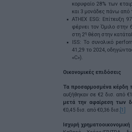
κορυφαίο 28% των εται
και 3 μονάδες πάνω από 
ATHEX ESG: Επίτευξη 97
φέρνει τον Όμιλο στην 
η
στη 2
θέση στην κατάτα
ISS: Το συνολικό perfo
41,29 το 2024, οδηγώντα
«C»).
Οικονομικές επιδόσεις
Τα προσαρμοσμένα κέρδη 
αυξήθηκαν σε €2 δισ. από €1
μετά την αφαίρεση των δ
€0,45 δισ. από €0,36 δισ.
[1]
Ισχυρή χρηματοοικονομική