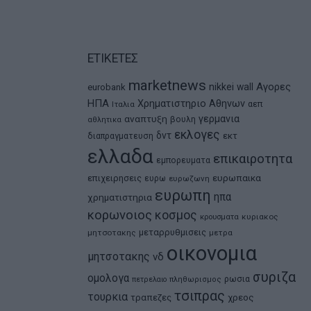
ΕΤΙΚΕΤΕΣ
marketnews
Αγορες
nikkei
wall
eurobank
ΗΠΑ
Χρηματιστηριο Αθηνων
αεπ
Ιταλια
αναπτυξη
γερμανια
βουλη
αθλητικα
εκλογες
δντ
εκτ
διαπραγματευση
ελλαδα
επικαιροτητα
εμπορευματα
ευρωπαικα
επιχειρησεις
ευρω
ευρωζωνη
ευρωπη
ηπα
χρηματιστηρια
κορωνοιος
κοσμος
κρουσματα
κυριακος
μεταρρυθμισεις
μητσοτακης
μετρα
οικονομια
μητσοτακης
νδ
συριζα
ομολογα
ρωσια
πετρελαιο
πληθωρισμος
τσιπρας
τουρκια
τραπεζες
χρεος