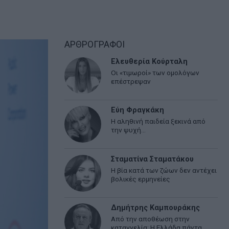
ΑΡΘΡΟΓΡΑΦΟΙ
Ελευθερία Κούρταλη
Οι «τιμωροί» των ομολόγων
επέστρεψαν
Εύη Φραγκάκη
Η αληθινή παιδεία ξεκινά από
την ψυχή…
Σταματίνα Σταματάκου
Η βία κατά των ζώων δεν αντέχει
βολικές ερμηνείες
Δημήτρης Καμπουράκης
Από την αποθέωση στην
καταγγελία: Η Ελλάδα πάντα