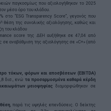
ρειών παγκοσμίως που αξιολογήθηκαν το 2025
τον μέσο όρο του κλάδου.
% στο “ESG Transparency Score”, γεγονός που
η
6
θέση της συνολικής αξιολόγησης, καθώς και
ξη του κλάδου
rmance score της ΔΕΗ αυξήθηκε σε 47,04 από
ς σε αναβάθμιση της αξιολόγησης σε «C+» (από
προ τόκων, φόρων και αποσβέσεων (EBITDA)
,8 δισ., ενώ
τα προσαρμοσμένα καθαρά κέρδη
ικαιωμάτων μειοψηφίας
διαμορφώθηκαν σε
 θέση
, παρά τις υψηλές επενδύσεις. Ο δείκτης