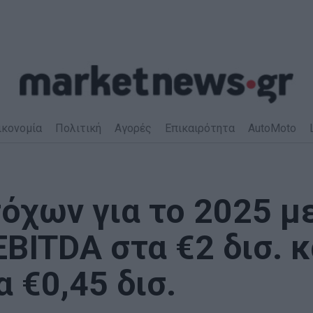
ικονομία
Πολιτική
Αγορές
Επικαιρότητα
AutoMoto
όχων για το 2025 μ
ITDA στα €2 δισ. κ
 €0,45 δισ.