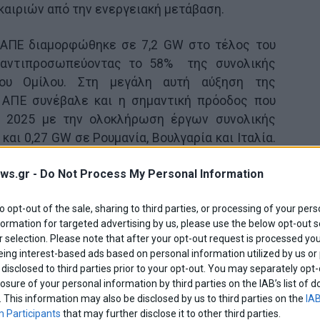
αιριών από την ενεργειακή μετάβαση.
 ΑΠΕ διαμορφώθηκε σε 7,2 GW στο τέλος του
 αντιπροσωπεύοντας το 58% της συνολικής
του Ομίλου. Στη μεγάλη αυτή αύξηση της
 ΑΠΕ συνέβαλε και η σημαντική πρόοδος που
ο 2025 με την ολοκλήρωση έργων συνολικής
και 0,27 GW σε Ρουμανία, Βουλγαρία και Ιταλία.
ου χαρτοφυλακίου συνεχίζεται, με την
ws.gr -
Do Not Process My Personal Information
αμένεται να αυξηθεί περαιτέρω στα επόμενα
ος 3,7GW βρίσκονται σε στάδιο κατασκευής ή
to opt-out of the sale, sharing to third parties, or processing of your pers
 και σε διαδικασία διαγωνισμού (υποβολή
formation for targeted advertising by us, please use the below opt-out s
’ τρίμηνο του 2025, ο Όμιλος ολοκλήρωσε την
 selection. Please note that after your opt-out request is processed y
αθμών αποθήκευσης ενέργειας (BESS), και
eing interest-based ads based on personal information utilized by us or
λλάδα και 9MW στη Ρουμανία. Πρόκειται για
disclosed to third parties prior to your opt-out. You may separately opt-
losure of your personal information by third parties on the IAB’s list o
γικής σημασίας καθώς προφέρουν ευελιξία και
. This information may also be disclosed by us to third parties on the
IAB
ση των ΑΠΕ και την αξιοποίηση της ενέργειας
 Participants
that may further disclose it to other third parties.