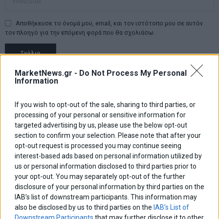
Αποθήκευσε το όνομά μου, email, και τον ιστότοπο μου σε αυτόν
τον πλοηγό για την επόμενη φορά που θα σχολιάσω.
MarketNews.gr -
Do Not Process My Personal
Πλοήγηση
ΠΡΟΗΓΟΥΜΕΝΟ ΑΡΘΡΟ
ΕΠΟΜΕΝΟ ΑΡΘΡΟ
Information
Previous
ΧΑ: Εβδομαδιαία κέρδη
Κέρδη στην Ευρώπη – στο
N
άρθρων
0,37%
επίκεντρο η παραίτηση Μέι
post:
p
If you wish to opt-out of the sale, sharing to third parties, or
processing of your personal or sensitive information for
ΑΡΘΡΟΓΡΑΦΟΙ
targeted advertising by us, please use the below opt-out
section to confirm your selection. Please note that after your
Ελευθερία Κούρταλη
Οι «τιμωροί» των ομολόγων επέστρεψαν
opt-out request is processed you may continue seeing
interest-based ads based on personal information utilized by
us or personal information disclosed to third parties prior to
your opt-out. You may separately opt-out of the further
Εύη Φραγκάκη
disclosure of your personal information by third parties on the
Η αληθινή παιδεία ξεκινά από την ψυχή…
IAB’s list of downstream participants. This information may
also be disclosed by us to third parties on the
IAB’s List of
Downstream Participants
that may further disclose it to other