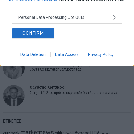
Σταματίνα Σταματάκου
third parties.
Η βία κατά των ζώων δεν αντέχει βολικές ερμηνείες
Personal Data Processing Opt Outs
Δημήτρης Καμπουράκης
CONFIRM
Από την αποθέωση στην καταγγελία: Η Ελλάδα πάντα
ψάχνει τον επόμενο Μεσσία
Data Deletion
Data Access
Privacy Policy
Νικόλαος Φουρτζής
MIT Sloan: Οι AI-driven επιχειρήσεις διαμορφώνουν το νέο
μοντέλο επιχειρηματικότητας
Θανάσης Κρητικός
Στις 11/12 το πρώτο ευρωπαϊκό ντέρμπι «αιωνίων»
ΕΤΙΚΕΤΕΣ
marketnews
Αγορες
ΗΠΑ
nikkei
wall
eurobank
Ιταλια