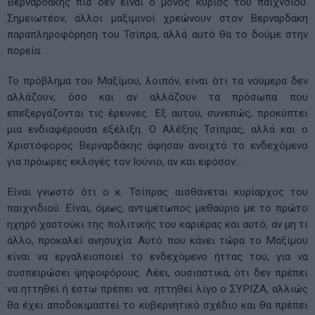
Βερναρδάκης πια δεν είναι ο μόνος κύριος του παιχνδιού.
Σημειωτέον, άλλοι μαξιμινοί χρεώνουν στον Βερναρδάκη
παραπληροφόρηση του Τσίπρα, αλλά αυτό θα το δούμε στην
πορεία.
Το πρόβλημα του Μαξίμου, λοιπόν, είναι ότι τα νούμερα δεν
αλλάζουν, όσο και αν αλλάζουν τα πρόσωπα που
επεξεργάζονται τις έρευνες. Εξ αυτού, συνεπώς, προκύπτει
μια ενδιαφέρουσα εξέλιξη. Ο Αλέξης Τσίπρας, αλλά και ο
Χριστόφορος Βερναρδάκης άφησαν ανοιχτό το ενδεχόμενο
για πρόωρες εκλογές τον Ιούνιο, αν και εφόσον…
Είναι γνωστό ότι ο κ. Τσίπρας αισθάνεται κυρίαρχος του
παιχνιδιού. Είναι, όμως, αντιμέτωπος μεθαύριο με το πρώτο
ηχηρό χαστούκι της πολιτικής του καριέρας και αυτό, αν μη τι
άλλο, προκαλεί ανησυχία. Αυτό που κάνει τώρα το Μαξίμου
είναι να εργαλειοποιεί το ενδεχόμενο ήττας του, για να
συσπειρώσει ψηφοφόρους. Λέει, ουσιαστικά, ότι δεν πρέπει
να ηττηθεί ή έστω πρέπει να…ηττηθεί λίγο ο ΣΥΡΙΖΑ, αλλιώς
θα έχει αποδοκιμαστεί το κυβερνητικό σχέδιο και θα πρέπει