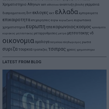
Χρηματιστηριο Αθηνων
αναπτυξη
γερμανια
αεπ
βουλη
αθλητικα
ελλαδα
εκλογες
δντ
εκτ
διαπραγματευση
εμπορευματα
επικαιροτητα
ευρωπαικα
επιχειρησεις
ευρω
ευρωζωνη
ευρωπη
κορωνοιος
κοσμος
ηπα
χρηματιστηρια
κρουσματα
μητσοτακης
νδ
μεταρρυθμισεις
κυριακος μητσοτακης
μετρα
οικονομια
ομολογα
ρωσια
πετρελαιο
πληθωρισμος
συριζα
τσιπρας
τουρκια
τραπεζες
χρεος
χρηματιστηριο
LATEST FROM BLOG