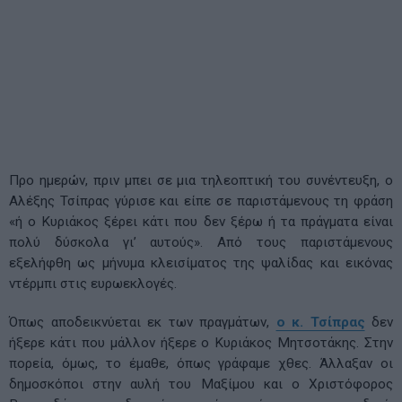
Προ ημερών, πριν μπει σε μια τηλεοπτική του συνέντευξη, ο
Αλέξης Τσίπρας γύρισε και είπε σε παριστάμενους τη φράση
«ή ο Κυριάκος ξέρει κάτι που δεν ξέρω ή τα πράγματα είναι
πολύ δύσκολα γι’ αυτούς». Από τους παριστάμενους
εξελήφθη ως μήνυμα κλεισίματος της ψαλίδας και εικόνας
ντέρμπι στις ευρωεκλογές.
Όπως αποδεικνύεται εκ των πραγμάτων,
ο κ. Τσίπρας
δεν
ήξερε κάτι που μάλλον ήξερε ο Κυριάκος Μητσοτάκης. Στην
πορεία, όμως, το έμαθε, όπως γράφαμε χθες. Άλλαξαν οι
δημοσκόποι στην αυλή του Μαξίμου και ο Χριστόφορος