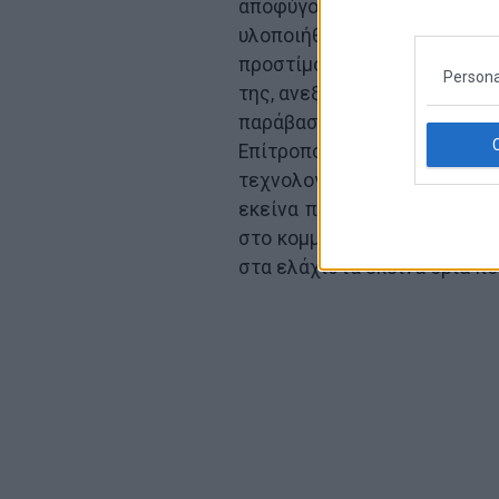
αποφύγουν το πρόστιμο,
υλοποιήθηκε ποτέ στην π
προστίμου, καθώς, σύμφωνα 
Persona
της, ανεξάρτητα από τις πρα
παράβαση της νομοθεσίας
Επίτροπος Βεστάγκερ, οι
τεχνολογική δυνατότητα ν
εκείνα που απαιτεί η νομοθ
στο κομμάτι αυτό. Αλλά δεν
στα ελάχιστα εκείνα όρια πο