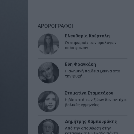
ΑΡΘΡΟΓΡΑΦΟΙ
Ελευθερία Κούρταλη
Οι «τιμωροί» των ομολόγων
επέστρεψαν
Εύη Φραγκάκη
Η αληθινή παιδεία ξεκινά από
την ψυχή…
Σταματίνα Σταματάκου
Η βία κατά των ζώων δεν αντέχει
βολικές ερμηνείες
Δημήτρης Καμπουράκης
Από την αποθέωση στην
καταγγελία: Η Ελλάδα πάντα