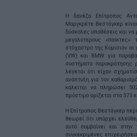
Η δανέζα Επίτροπος Αντα
Μαργκρέτε Βεστάγκερ είναι
δύσκολες υποθέσεις και να 
μεγαλύτερους «παίκτες»
στόχαστρο της Κομισιόν οι 
(VW) και BMW για παράβα
συστήματα παρακράτησης ρ
λέγεται ότι είχαν σχηματί
ανάπτυξη για τον καθαρισμ
καλείται να πληρώσει 50
πρόστιμο ορίζεται στα 373 ε
Η Επίτροπος Βεστάγκερ περι
θεωρεί ότι υπάρχει ελεύθ
αυτό συμβαίνει και στην
συγκεκριμένες επιχειρήσει