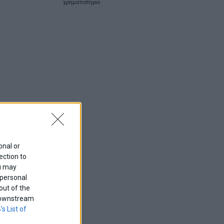
χρηματιστηριο
onal or
ection to
ou may
 personal
out of the
f downstream
’s List of