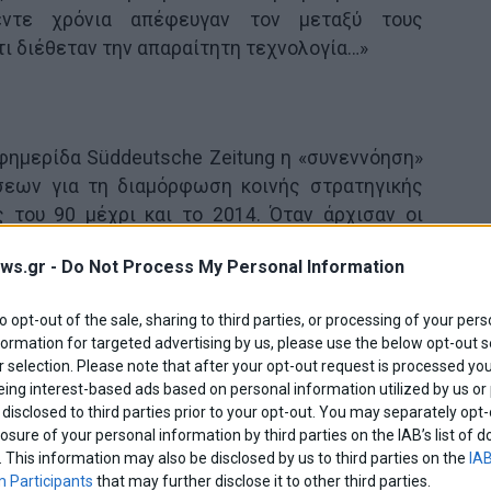
έντε χρόνια απέφευγαν τον μεταξύ τους
τι διέθεταν την απαραίτητη τεχνολογία…»
φημερίδα Süddeutsche Zeitung η «συνεννόηση»
σεων για τη διαμόρφωση κοινής στρατηγικής
 του 90 μέχρι και το 2014. Όταν άρχισαν οι
ταση του καταλύτη SCR, ο οποίος θα μπορούσε
ws.gr -
Do Not Process My Personal Information
διοξειδίου του αζώτου, στις συναντήσεις αυτές
πό 100 στελέχη. Άλλωστε στο «καρτέλ» έδιναν
to opt-out of the sale, sharing to third parties, or processing of your pers
βιομηχανίες Audi και Porsche, θυγατρικές του
formation for targeted advertising by us, please use the below opt-out s
imler, η οποία όμως δεν τιμωρείται από την
 selection. Please note that after your opt-out request is processed y
η που με δική της πρωτοβουλία αποκάλυψε τις
eing interest-based ads based on personal information utilized by us or
υνεργάστηκε για τη διαλεύκανση της υπόθεσης.
disclosed to third parties prior to your opt-out. You may separately opt-
losure of your personal information by third parties on the IAB’s list o
. This information may also be disclosed by us to third parties on the
IAB
ατασκευαστών, στην προσπάθειά τους να
 Participants
that may further disclose it to other third parties.