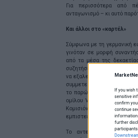
Για περισσότερα από π
ανταγωνισμό – κι αυτό παρό
Και άλλοι στο «καρτέλ»
Σύμφωνα με τη γερμανική ε
γινόταν σε μορφή συναντή
από τα μέσα της δεκαετίας
συζητήσεις για την εγκατάσ
MarketNe
να εξαλείψει τις εκπομπές 
συμμετείχαν περισσότερα α
If you wish 
το παρών και οι αυτοκινητο
sensitive in
ομίλου VW, καθώς και η Da
confirm your
Κομισιόν, γιατί ήταν εκείν
continue se
εμπιστευτικές επαφές και σ
information 
further disc
participants
Το αντεπιχείρημα των κ
Downstream