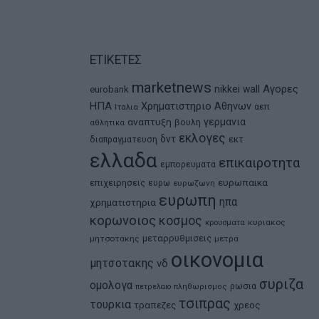
ΕΤΙΚΕΤΕΣ
marketnews
Αγορες
nikkei
wall
eurobank
ΗΠΑ
Χρηματιστηριο Αθηνων
αεπ
Ιταλια
αναπτυξη
γερμανια
βουλη
αθλητικα
εκλογες
δντ
εκτ
διαπραγματευση
ελλαδα
επικαιροτητα
εμπορευματα
ευρωπαικα
επιχειρησεις
ευρω
ευρωζωνη
ευρωπη
ηπα
χρηματιστηρια
κορωνοιος
κοσμος
κρουσματα
κυριακος
μεταρρυθμισεις
μητσοτακης
μετρα
οικονομια
μητσοτακης
νδ
συριζα
ομολογα
ρωσια
πετρελαιο
πληθωρισμος
τσιπρας
τουρκια
τραπεζες
χρεος