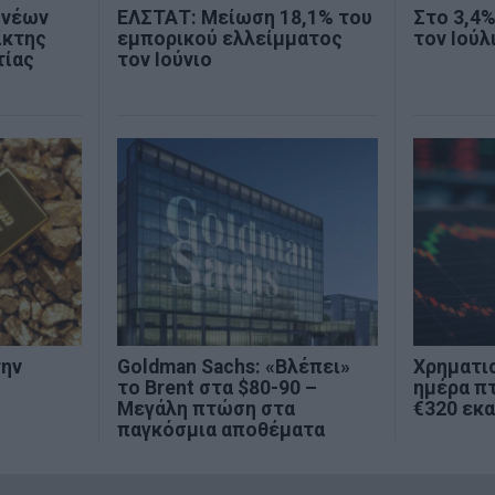
 νέων
ΕΛΣΤΑΤ: Μείωση 18,1% του
Στο 3,4
ίκτης
εμπορικού ελλείμματος
τον Ιούλ
τίας
τον Ιούνιο
την
Goldman Sachs: «Βλέπει»
Χρηματι
το Brent στα $80-90 –
ημέρα π
Μεγάλη πτώση στα
€320 εκα
παγκόσμια αποθέματα