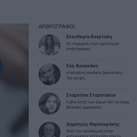
ΑΡΘΡΟΓΡΑΦΟΙ
Ελευθερία Κούρταλη
Οι «τιμωροί» των ομολόγων
επέστρεψαν
Εύη Φραγκάκη
Η αληθινή παιδεία ξεκινά από
την ψυχή…
Σταματίνα Σταματάκου
Η βία κατά των ζώων δεν αντέχει
βολικές ερμηνείες
Δημήτρης Καμπουράκης
Από την αποθέωση στην
καταγγελία: Η Ελλάδα πάντα