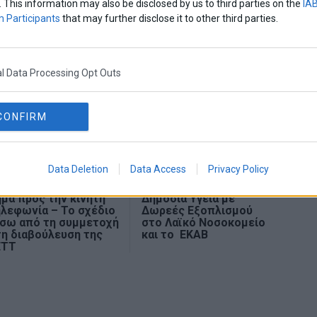
. This information may also be disclosed by us to third parties on the
IAB
 Participants
that may further disclose it to other third parties.
l Data Processing Opt Outs
CONFIRM
Data Deletion
Data Access
Privacy Policy
ΕΗ: Το πρώτο μεγάλο
Η Πειραιώς στηρίζει τη
μα προς την κινητή
Δημόσια Υγεία με
λεφωνία – Το σχέδιο
Δωρεές Εξοπλισμού
ίσω από τη συμμετοχή
στο Λαϊκό Νοσοκομείο
η διαβούλευση της
και το ΕΚΑΒ
ΕΤΤ