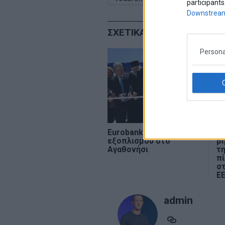
participants
Downstream
ΣΧΕΤΙΚΑ ΑΡΘΡΑ
Persona
Eurobank: Δωρεά
Δ
εξοπλισμού στο
βή
Αγαθονήσι
τη
π
στ
Ε
admin