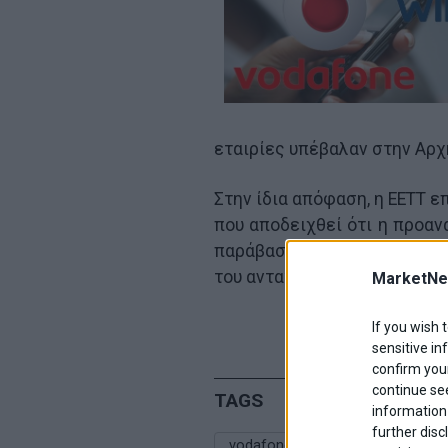
εταιρίες υπέβαλαν στην Αρχ
Στην ίδια απόφαση, η ΕΕΤΤ 
που αποδειχθεί ότι η προα
παράβαση της νομοθεσίας 
του ανταγωνισμού.
MarketNe
If you wish 
sensitive in
confirm your
continue se
TAGS
information 
further disc
vodafone wind
ΕΕΤΤ
εξ