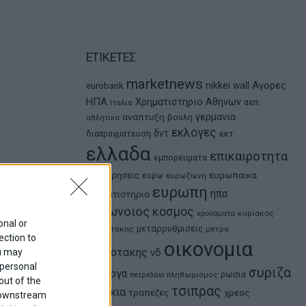
ΕΤΙΚΕΤΕΣ
marketnews
Αγορες
nikkei
wall
eurobank
ΗΠΑ
Χρηματιστηριο Αθηνων
αεπ
Ιταλια
αναπτυξη
γερμανια
βουλη
αθλητικα
εκλογες
δντ
εκτ
διαπραγματευση
ελλαδα
επικαιροτητα
εμπορευματα
ευρωπαικα
επιχειρησεις
ευρω
ευρωζωνη
ευρωπη
ηπα
χρηματιστηρια
κορωνοιος
κοσμος
κρουσματα
κυριακος
onal or
μεταρρυθμισεις
μητσοτακης
μετρα
ection to
οικονομια
μητσοτακης
ou may
νδ
 personal
συριζα
ομολογα
ρωσια
πετρελαιο
πληθωρισμος
out of the
τσιπρας
τουρκια
τραπεζες
χρεος
f downstream