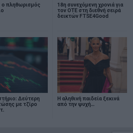
% ο πληθωρισμός
18η συνεχόμενη χρονιά για
ιο
τον ΟΤΕ στη διεθνή σειρά
δεικτών FTSE4Good
στήριο: Δεύτερη
Η αληθινή παιδεία ξεκινά
τώσης με τζίρο
από την ψυχή…
τ.