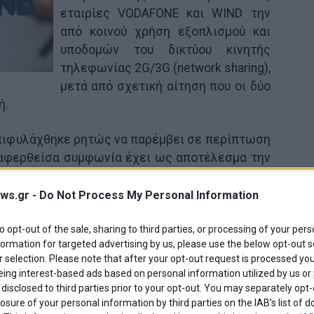
εταιρίες VODAFONE και WIND την
από κοινού χρήση εξοπλισμού και
υποδομών του δικτύου κινητής
τηλεφωνίας 2G/3G (network sharing),
μετά από σχετική αίτηση που οι δύο
ή.
επιφυλάχθηκε ρητώς να παρέμβει σε περίπτωση
ναφερθείσα συμφωνία έχει ως αποτέλεσμα την
ηλεκτρονικών επικοινωνιών ή τον περιορισμό
ws.gr -
Do Not Process My Personal Information
to opt-out of the sale, sharing to third parties, or processing of your pers
Share This
formation for targeted advertising by us, please use the below opt-out s
 selection. Please note that after your opt-out request is processed y
eing interest-based ads based on personal information utilized by us or
disclosed to third parties prior to your opt-out. You may separately opt-
losure of your personal information by third parties on the IAB’s list o
οπλισμος
συγχωνευση
Υποδομες