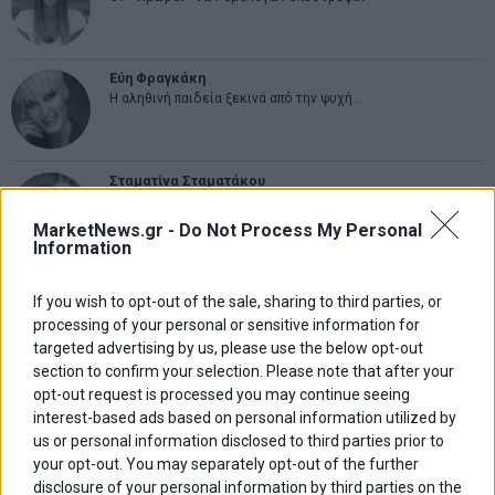
Εύη Φραγκάκη
Η αληθινή παιδεία ξεκινά από την ψυχή…
Σταματίνα Σταματάκου
Η βία κατά των ζώων δεν αντέχει βολικές ερμηνείες
MarketNews.gr -
Do Not Process My Personal
Information
Δημήτρης Καμπουράκης
If you wish to opt-out of the sale, sharing to third parties, or
Από την αποθέωση στην καταγγελία: Η Ελλάδα πάντα
ψάχνει τον επόμενο Μεσσία
processing of your personal or sensitive information for
targeted advertising by us, please use the below opt-out
section to confirm your selection. Please note that after your
Νικόλαος Φουρτζής
opt-out request is processed you may continue seeing
MIT Sloan: Οι AI-driven επιχειρήσεις διαμορφώνουν το νέο
interest-based ads based on personal information utilized by
μοντέλο επιχειρηματικότητας
us or personal information disclosed to third parties prior to
your opt-out. You may separately opt-out of the further
disclosure of your personal information by third parties on the
Θανάσης Κρητικός