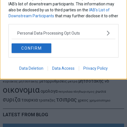
Στις 11/12 το πρώτο ευρωπαϊκό ντέρμπι «αιωνίων»
IAB’s list of downstream participants. This information may
also be disclosed by us to third parties on the
IAB’s List of
Downstream Participants
that may further disclose it to other
third parties.
ΕΤΙΚΕΤΕΣ
Personal Data Processing Opt Outs
marketnews
Αγορες
ΗΠΑ
nikkei
wall
eurobank
Ιταλια
Χρηματιστηριο Αθηνων
αναπτυξη
γερμανια
αεπ
βουλη
CONFIRM
αθλητικα
ελλαδα
εκλογες
δντ
εκτ
διαπραγματευση
εμπορευματα
επικαιροτητα
ευρωπαικα
επιχειρησεις
ευρω
ευρωζωνη
Data Deletion
Data Access
Privacy Policy
ευρωπη
κορωνοιος
κοσμος
ηπα
χρηματιστηρια
κρουσματα
μητσοτακης
νδ
μεταρρυθμισεις
κυριακος μητσοτακης
μετρα
οικονομια
ομολογα
ρωσια
πετρελαιο
πληθωρισμος
συριζα
τσιπρας
τουρκια
τραπεζες
χρεος
χρηματιστηριο
LATEST FROM BLOG