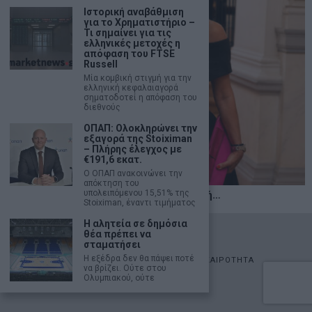
Ιστορική αναβάθμιση
για το Χρηματιστήριο –
Τι σημαίνει για τις
ελληνικές μετοχές η
απόφαση του FTSE
Russell
Μία κομβική στιγμή για την
ελληνική κεφαλαιαγορά
σηματοδοτεί η απόφαση του
διεθνούς
ΟΠΑΠ: Ολοκληρώνει την
εξαγορά της Stoiximan
– Πλήρης έλεγχος με
€191,6 εκατ.
Ο ΟΠΑΠ ανακοινώνει την
απόκτηση του
υπολειπόμενου 15,51% της
Η αληθινή παιδεία ξεκινά από την ψυχή…
Stoiximan, έναντι τιμήματος
Η αλητεία σε δημόσια
©
2026
- marketnews.gr - All Rights Reserved
θέα πρέπει να
σταματήσει
Η εξέδρα δεν θα πάψει ποτέ
ΑΡΧΙΚΗ
ΟΙΚΟΝΟΜΙΑ
ΠΟΛΙΤΙΚΗ
ΑΓΟΡΕΣ
ΕΠΙΚΑΙΡΟΤΗΤΑ
να βρίζει. Ούτε στου
AUTOMOTO
LIFESTYLE
Ολυμπιακού, ούτε