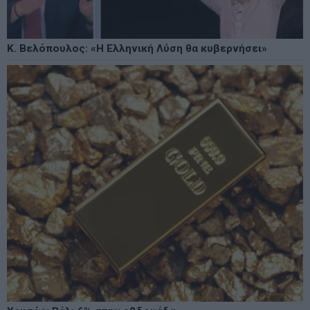
Κ. Βελόπουλος: «Η Ελληνική Λύση θα κυβερνήσει»