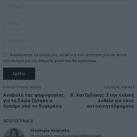
Αποθήκευσε το όνομά μου, email, και τον ιστότοπο μου σε αυτόν
τον πλοηγό για την επόμενη φορά που θα σχολιάσω.
Πλοήγηση
ΠΡΟΗΓΟΥΜΕΝΟ ΑΡΘΡΟ
ΕΠΟΜΕΝΟ ΑΡΘΡΟ
Previous
Αναβολή της ψηφοφορίας
K. Χατζηδάκης: Στην τελική
N
άρθρων
για τη Συρία ζήτησε ο
ευθεία για τους
post:
p
Ομπάμα από το Κογκρέσο
αυτοκινητόδρομους
ΑΡΘΡΟΓΡΑΦΟΙ
Ελευθερία Κούρταλη
Οι «τιμωροί» των ομολόγων επέστρεψαν