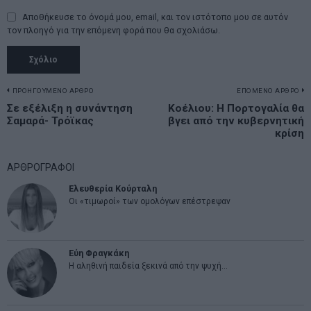
Αποθήκευσε το όνομά μου, email, και τον ιστότοπο μου σε αυτόν
τον πλοηγό για την επόμενη φορά που θα σχολιάσω.
Πλοήγηση
ΠΡΟΗΓΟΥΜΕΝΟ ΑΡΘΡΟ
ΕΠΟΜΕΝΟ ΑΡΘΡΟ
Previous
Σε εξέλιξη η συνάντηση
Κοέλιου: Η Πορτογαλία θα
N
άρθρων
Σαμαρά- Τρόϊκας
βγει από την κυβερνητική
post:
p
κρίση
ΑΡΘΡΟΓΡΑΦΟΙ
Ελευθερία Κούρταλη
Οι «τιμωροί» των ομολόγων επέστρεψαν
Εύη Φραγκάκη
Η αληθινή παιδεία ξεκινά από την ψυχή…