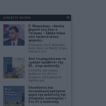
ΔΙΑΒΑΣΤΕ ΑΚΟΜΑ
Π. Μαρινάκης: «Ακούω
βερεσέ όσα λέει ο
Τσίπρας – Έβαλε πάνω
από τριάντα νέους
φόρους»
Η δήλωση του Π. Μαρινάκη
βάζει ξανά τον Αλέξη Τσίπρα
απέναντι στο
Από τα μνημόνια και το
«μαύρο πρόβατο» της
ΕΕ… στην ανάπτυξη
Η Ελλάδα, από «μαύρο
πρόβατο» της ΕΕ στα
μνημόνια, εξελίχθηκε σε
παράδειγμα
Επενδύσεις και
κατανάλωση κράτησαν
ψηλά την ανάπτυξη της
ελληνικής οικονομίας –
Στο 2% η ανάπτυξη