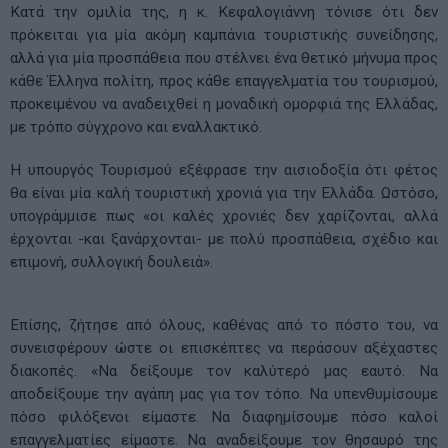
Κατά την ομιλία της, η κ. Κεφαλογιάννη τόνισε ότι δεν
πρόκειται για μία ακόμη καμπάνια τουριστικής συνείδησης,
αλλά για μία προσπάθεια που στέλνει ένα θετικό μήνυμα προς
κάθε Έλληνα πολίτη, προς κάθε επαγγελματία του τουρισμού,
προκειμένου να αναδειχθεί η μοναδική ομορφιά της Ελλάδας,
με τρόπο σύγχρονο και εναλλακτικό.
Η υπουργός Τουρισμού εξέφρασε την αισιοδοξία ότι φέτος
θα είναι μία καλή τουριστική χρονιά για την Ελλάδα. Ωστόσο,
υπογράμμισε πως «οι καλές χρονιές δεν χαρίζονται, αλλά
έρχονται -και ξανάρχονται- με πολύ προσπάθεια, σχέδιο και
επιμονή, συλλογική δουλειά».
Επίσης, ζήτησε από όλους, καθένας από το πόστο του, να
συνεισφέρουν ώστε οι επισκέπτες να περάσουν αξέχαστες
διακοπές. «Να δείξουμε τον καλύτερό μας εαυτό. Να
αποδείξουμε την αγάπη μας για τον τόπο. Να υπενθυμίσουμε
πόσο φιλόξενοι είμαστε. Να διαφημίσουμε πόσο καλοί
επαγγελματίες είμαστε. Να αναδείξουμε τον θησαυρό της