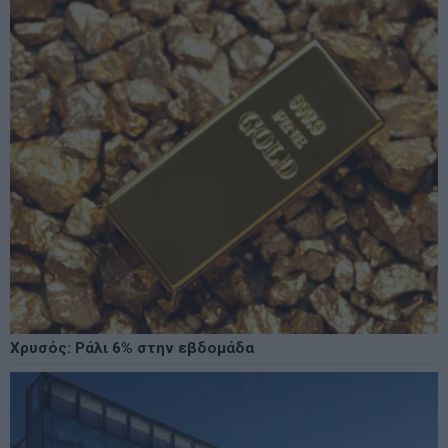
Χρυσός: Ράλι 6% στην εβδομάδα