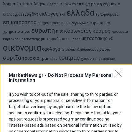
Χρηματιστηριο Αθηνων
αναπτυξη
γερμανια
αεπ
βουλη
αθλητικα
ελλαδα
εκλογες
δντ
εκτ
διαπραγματευση
εμπορευματα
επικαιροτητα
ευρωπαικα
επιχειρησεις
ευρω
ευρωζωνη
ευρωπη
κορωνοιος
κοσμος
ηπα
χρηματιστηρια
κρουσματα
μητσοτακης
νδ
μεταρρυθμισεις
κυριακος μητσοτακης
μετρα
οικονομια
ομολογα
ρωσια
πετρελαιο
πληθωρισμος
συριζα
τσιπρας
τουρκια
τραπεζες
χρεος
χρηματιστηριο
LATEST FROM BLOG
MarketNews.gr -
Do Not Process My Personal
Information
If you wish to opt-out of the sale, sharing to third parties, or
processing of your personal or sensitive information for
targeted advertising by us, please use the below opt-out
section to confirm your selection. Please note that after your
opt-out request is processed you may continue seeing
interest-based ads based on personal information utilized by
us or personal information disclosed to third parties prior to