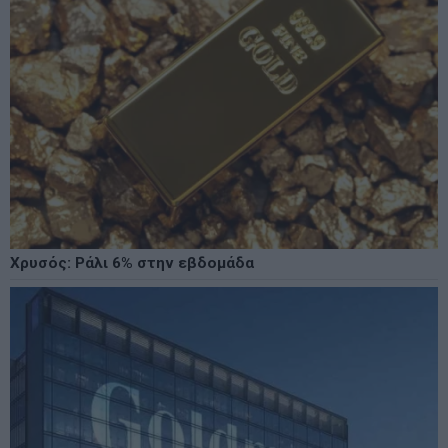
Χρυσός: Ράλι 6% στην εβδομάδα