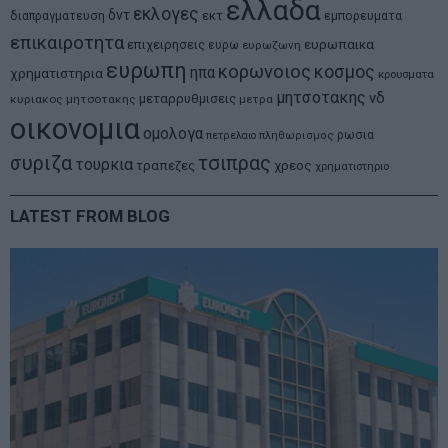
ελλαδα
εκλογες
δντ
εκτ
διαπραγματευση
εμπορευματα
επικαιροτητα
ευρωπαικα
επιχειρησεις
ευρω
ευρωζωνη
ευρωπη
κορωνοιος
κοσμος
ηπα
χρηματιστηρια
κρουσματα
μητσοτακης
νδ
μεταρρυθμισεις
κυριακος μητσοτακης
μετρα
οικονομια
ομολογα
ρωσια
πετρελαιο
πληθωρισμος
συριζα
τσιπρας
τουρκια
τραπεζες
χρεος
χρηματιστηριο
LATEST FROM BLOG