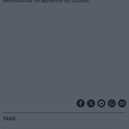
ναυσιπλοΐα και την αεροπλοΐα της Ελλάδας;
TAGS