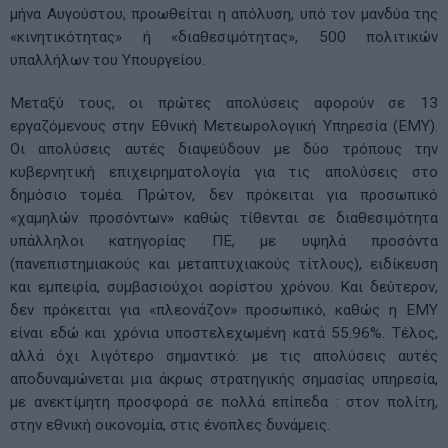
μήνα Αυγούστου, προωθείται η απόλυση, υπό τον μανδύα της
«κινητικότητας» ή «διαθεσιμότητας», 500 πολιτικών
υπαλλήλων του Υπουργείου.
Μεταξύ τους, οι πρώτες απολύσεις αφορούν σε 13
εργαζόμενους στην Εθνική Μετεωρολογική Υπηρεσία (ΕΜΥ).
Οι απολύσεις αυτές διαψεύδουν με δύο τρόπους την
κυβερνητική επιχειρηματολογία για τις απολύσεις στο
δημόσιο τομέα. Πρώτον, δεν πρόκειται για προσωπικό
«χαμηλών προσόντων» καθώς τίθενται σε διαθεσιμότητα
υπάλληλοι κατηγορίας ΠΕ, με υψηλά προσόντα
(πανεπιστημιακούς και μεταπτυχιακούς τίτλους), ειδίκευση
και εμπειρία, συμβασιούχοι αορίστου χρόνου. Και δεύτερον,
δεν πρόκειται για «πλεονάζον» προσωπικό, καθώς η ΕΜΥ
είναι εδώ και χρόνια υποστελεχωμένη κατά 55.96%. Τέλος,
αλλά όχι λιγότερο σημαντικό: με τις απολύσεις αυτές
αποδυναμώνεται μια άκρως στρατηγικής σημασίας υπηρεσία,
με ανεκτίμητη προσφορά σε πολλά επίπεδα : στον πολίτη,
στην εθνική οικονομία, στις ένοπλες δυνάμεις.