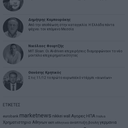
Δημήτρης Καμπουράκης
Από την αποθέωση στην καταγγελία: Η Ελλάδα πάντα
ψάχνει τον επόμενο Μεσσία
Νικόλαος Φουρτζής
MIT Sloan: Οι AI-driven επιχειρήσεις διαμορφώνουν το νέο
μοντέλο επιχειρηματικότητας
Θανάσης Κρητικός
Στις 11/12 το πρώτο ευρωπαϊκό ντέρμπι «αιωνίων»
ΕΤΙΚΕΤΕΣ
marketnews
Αγορες
ΗΠΑ
nikkei
wall
eurobank
Ιταλια
Χρηματιστηριο Αθηνων
αναπτυξη
γερμανια
αεπ
βουλη
αθλητικα