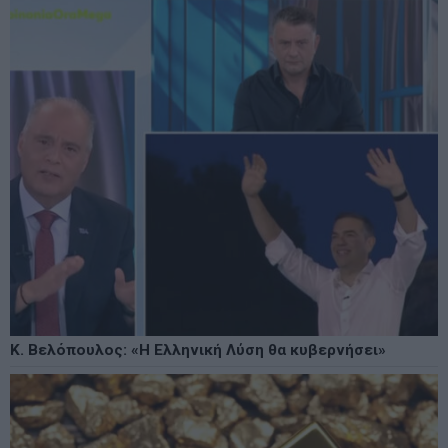
Κ. Βελόπουλος: «Η Ελληνική Λύση θα κυβερνήσει»