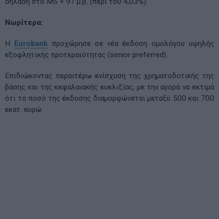
δηλαδή στο MS + 97 μ.β. (περί του 4,03%).
Νωρίτερα:
Η
Eurobank
προχώρησε σε νέα έκδοση ομολόγου υψηλής
εξοφλητικής προτεραιότητας (senior preferred).
Επιδιώκοντας περαιτέρω ενίσχυση της χρηματοδοτικής της
βάσης και της κεφαλαιακής ευελιξίας, με την αγορά να εκτιμά
ότι το ποσό της έκδοσης διαμορφώνεται μεταξύ 500 και 700
εκατ. ευρώ.