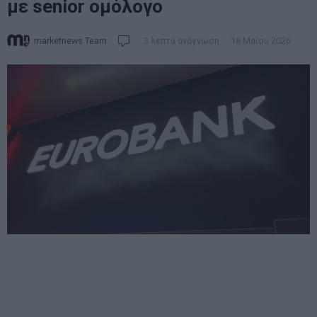
με senior ομόλογο
marketnews Team
3 λεπτά ανάγνωση
18 Μαΐου 2026