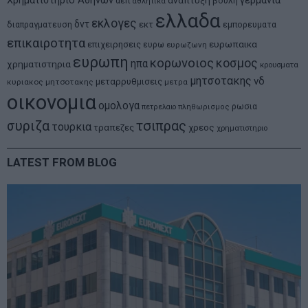
Χρηματιστηριο Αθηνων
γερμανια
αεπ
βουλη
αθλητικα
ελλαδα
εκλογες
δντ
εκτ
διαπραγματευση
εμπορευματα
επικαιροτητα
ευρωπαικα
επιχειρησεις
ευρω
ευρωζωνη
ευρωπη
κορωνοιος
κοσμος
ηπα
χρηματιστηρια
κρουσματα
μητσοτακης
νδ
μεταρρυθμισεις
κυριακος μητσοτακης
μετρα
οικονομια
ομολογα
ρωσια
πετρελαιο
πληθωρισμος
συριζα
τσιπρας
τουρκια
τραπεζες
χρεος
χρηματιστηριο
LATEST FROM BLOG