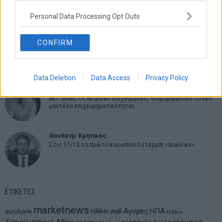
Η βία κατά των ζώων δεν αντέχει βολικές ερμηνείες
Personal Data Processing Opt Outs
CONFIRM
Δημήτρης Καμπουράκης
Από την αποθέωση στην καταγγελία: Η Ελλάδα πάντα
ψάχνει τον επόμενο Μεσσία
Data Deletion
Data Access
Privacy Policy
Νικόλαος Φουρτζής
MIT Sloan: Οι AI-driven επιχειρήσεις διαμορφώνουν το νέο
μοντέλο επιχειρηματικότητας
Θανάσης Κρητικός
Στις 11/12 το πρώτο ευρωπαϊκό ντέρμπι «αιωνίων»
ΕΤΙΚΕΤΕΣ
marketnews
Αγορες
ΗΠΑ
nikkei
wall
eurobank
Ιταλια
αναπτυξη