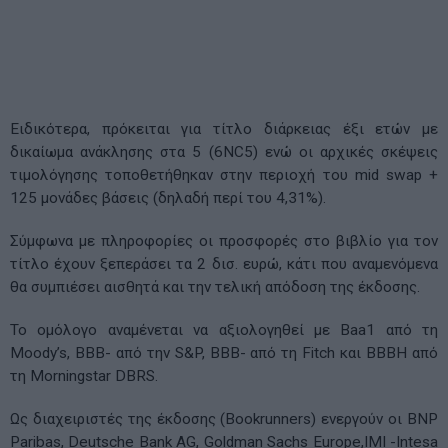
Ειδικότερα, πρόκειται για τίτλο διάρκειας έξι ετών με
δικαίωμα ανάκλησης στα 5 (6NC5) ενώ οι αρχικές σκέψεις
τιμολόγησης τοποθετήθηκαν στην περιοχή του mid swap +
125 μονάδες βάσεις (δηλαδή περί του 4,31%).
Σύμφωνα με πληροφορίες οι προσφορές στο βιβλίο για τον
τίτλο έχουν ξεπεράσει τα 2 δισ. ευρώ, κάτι που αναμενόμενα
θα συμπιέσει αισθητά και την τελική απόδοση της έκδοσης.
Το ομόλογο αναμένεται να αξιολογηθεί με Baa1 από τη
Moody’s, BBB- από την S&P, BBB- από τη Fitch και BBBH από
τη Morningstar DBRS.
Ως διαχειριστές της έκδοσης (Bookrunners) ενεργούν οι BNP
Paribas, Deutsche Bank AG, Goldman Sachs Europe,ΙΜΙ -Intesa