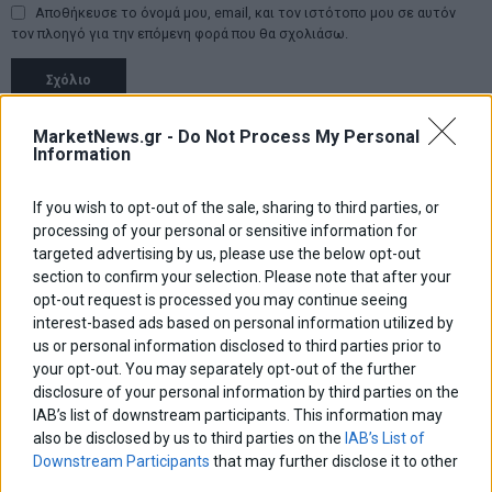
Αποθήκευσε το όνομά μου, email, και τον ιστότοπο μου σε αυτόν
τον πλοηγό για την επόμενη φορά που θα σχολιάσω.
Πλοήγηση
ΠΡΟΗΓΟΥΜΕΝΟ ΑΡΘΡΟ
ΕΠΟΜΕΝΟ ΑΡΘΡΟ
MarketNews.gr -
Do Not Process My Personal
Information
Previous
Ποια πρόσωπα θα
ΤτΕ: Πλεόνασμα πάνω από
N
άρθρων
πλαισιώσουν τον Αλέξη
€1 δισ. στο ξεκίνημα του
post:
p
Τσίπρα
έτους
If you wish to opt-out of the sale, sharing to third parties, or
processing of your personal or sensitive information for
ΑΡΘΡΟΓΡΑΦΟΙ
targeted advertising by us, please use the below opt-out
section to confirm your selection. Please note that after your
Ελευθερία Κούρταλη
opt-out request is processed you may continue seeing
Οι «τιμωροί» των ομολόγων επέστρεψαν
interest-based ads based on personal information utilized by
us or personal information disclosed to third parties prior to
your opt-out. You may separately opt-out of the further
Εύη Φραγκάκη
disclosure of your personal information by third parties on the
Η αληθινή παιδεία ξεκινά από την ψυχή…
IAB’s list of downstream participants. This information may
also be disclosed by us to third parties on the
IAB’s List of
Downstream Participants
that may further disclose it to other
third parties.
Σταματίνα Σταματάκου