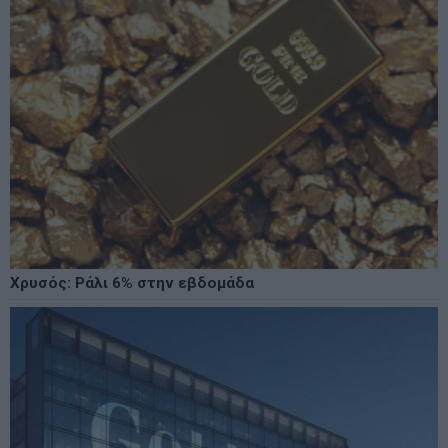
Χρυσός: Ράλι 6% στην εβδομάδα