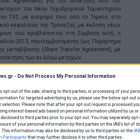
ption Agreement) για την απόκτηση από την
μετοχών του Νέου Ταχυδρομικού Ταμιευτηρίου
του ΤΧΣ, με εισφορά τους από το Ταμείο, στο
ικού κεφαλαίου της Τράπεζας, με έκδοση νέων
όρους που προβλέπονται στη Σύμβαση αυτή, η
ουλίου 2013, περιλαμβανομένης (ως Παράρτημα
ης μεταβίβασης (Share Transfer Agreement), με
 απόκτηση των εν λόγω μετοχών.
Purchase Agreement) για την απόκτηση από την
ws.gr -
Do Not Process My Personal Information
 μετοχών της Νέας Proton Τράπεζας Α.Ε.,
ς όρους που προβλέπονται στη Σύμβαση αυτή, η
to opt-out of the sale, sharing to third parties, or processing of your pers
Ιουλίου 2013 περιλαμβανομένης (ως Παράρτημα
formation for targeted advertising by us, please use the below opt-out s
 selection. Please note that after your opt-out request is processed y
ης μεταβίβασης (Share Transfer Agreement), με
eing interest-based ads based on personal information utilized by us or
 απόκτηση των εν λόγω μετοχών.
disclosed to third parties prior to your opt-out. You may separately opt-
losure of your personal information by third parties on the IAB’s list o
νεργασίας (Relationship Framework Agreement),
. This information may also be disclosed by us to third parties on the
IAB
Ιουλίου 2013.
 Participants
that may further disclose it to other third parties.