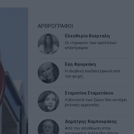
ΑΡΘΡΟΓΡΑΦΟΙ
Ελευθερία Κούρταλη
Οι «τιμωροί» των ομολόγων
επέστρεψαν
Εύη Φραγκάκη
Η αληθινή παιδεία ξεκινά από
την ψυχή…
Σταματίνα Σταματάκου
Η βία κατά των ζώων δεν αντέχει
βολικές ερμηνείες
Δημήτρης Καμπουράκης
Από την αποθέωση στην
καταγγελία: Η Ελλάδα πάντα