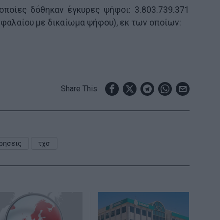
οποίες δόθηκαν έγκυρες ψήφοι: 3.803.739.371
εφαλαίου με δικαίωμα ψήφου), εκ των οποίων:
Share This
ρησεις
τχσ