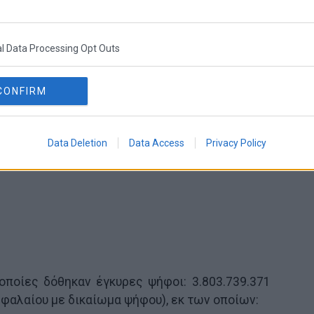
ρίας για το 1 ο θέμα είχαν ως εξής:
l Data Processing Opt Outs
CONFIRM
Data Deletion
Data Access
Privacy Policy
οποίες δόθηκαν έγκυρες ψήφοι: 3.803.739.371
εφαλαίου με δικαίωμα ψήφου), εκ των οποίων: