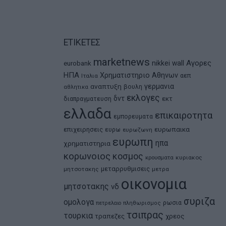
ΕΤΙΚΕΤΕΣ
marketnews
Αγορες
nikkei
wall
eurobank
ΗΠΑ
Χρηματιστηριο Αθηνων
αεπ
Ιταλια
αναπτυξη
γερμανια
βουλη
αθλητικα
εκλογες
δντ
εκτ
διαπραγματευση
ελλαδα
επικαιροτητα
εμπορευματα
ευρωπαικα
επιχειρησεις
ευρω
ευρωζωνη
ευρωπη
ηπα
χρηματιστηρια
κορωνοιος
κοσμος
κρουσματα
κυριακος
μεταρρυθμισεις
μητσοτακης
μετρα
οικονομια
μητσοτακης
νδ
συριζα
ομολογα
ρωσια
πετρελαιο
πληθωρισμος
τσιπρας
τουρκια
τραπεζες
χρεος