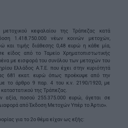
 μετοχικού κεφαλαίου της Τράπεζας κατά
δοση 1.418.750.000 νέων κοινών μετοχών,
ρώ και τιμής διάθεσης 0,48 ευρώ η κάθε μία,
σε είδος από το Ταμείο Χρηματοπιστωτικής
μένα με εισφορά του συνόλου των μετοχών του
ρίου Ελλάδος Α.Τ.Ε. που έχει στην κυριότητά
ίας 681 εκατ. ευρώ όπως προέκυψε από την
ε το άρθρο 9 παρ. 4 του κ.ν. 2190/1920, με
 καταστατικού της Τράπεζας.
ν αξία, ποσού 255.375.000 ευρώ, άγεται σε
Διαφορά από Έκδοση Μετοχών Υπέρ το Άρτιο».
ρίας για το 2ο θέμα είχαν ως εξής: