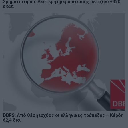
Χρηματιστήριο: Δεύτερη ημέρα πτώσης με τζίρο €320
εκατ.
DBRS: Από θέση ισχύος οι ελληνικές τράπεζες – Κέρδη
€2,4 δισ.