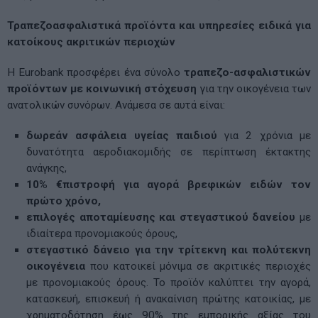
Τραπεζοασφαλιστικά προϊόντα και υπηρεσίες ειδικά για
κατοίκους ακριτικών περιοχών
Η Eurobank προσφέρει ένα σύνολο
τραπεζο-ασφαλιστικών
προϊόντων με κοινωνική στόχευση
για την οικογένεια των
ανατολικών συνόρων. Ανάμεσα σε αυτά είναι:
δωρεάν ασφάλεια υγείας παιδιού
για 2 χρόνια με
δυνατότητα αεροδιακομιδής σε περίπτωση έκτακτης
ανάγκης,
10% €πιστροφή για αγορά βρεφικών ειδών τον
πρώτο χρόνο,
επιλογές αποταμίευσης και στεγαστικού δανείου
με
ιδιαίτερα προνομιακούς όρους,
στεγαστικό δάνειο για την τρίτεκνη και πολύτεκνη
οικογένεια
που κατοικεί μόνιμα σε ακριτικές περιοχές
με προνομιακούς όρους. Το προϊόν καλύπτει την αγορά,
κατασκευή, επισκευή ή ανακαίνιση πρώτης κατοικίας, με
χρηματοδότηση έως 90% της εμπορικής αξίας του