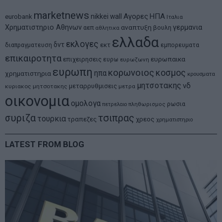
marketnews
Αγορες
ΗΠΑ
nikkei
wall
eurobank
Ιταλια
Χρηματιστηριο Αθηνων
αναπτυξη
γερμανια
αεπ
βουλη
αθλητικα
ελλαδα
εκλογες
δντ
εκτ
διαπραγματευση
εμπορευματα
επικαιροτητα
ευρωπαικα
επιχειρησεις
ευρω
ευρωζωνη
ευρωπη
κορωνοιος
κοσμος
ηπα
χρηματιστηρια
κρουσματα
μητσοτακης
νδ
μεταρρυθμισεις
κυριακος μητσοτακης
μετρα
οικονομια
ομολογα
ρωσια
πετρελαιο
πληθωρισμος
συριζα
τσιπρας
τουρκια
τραπεζες
χρεος
χρηματιστηριο
LATEST FROM BLOG