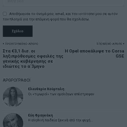
Αποθήκευσε το όνομά μου, email, και τον ιστότοπο μου σε αυτόν
τον πλοηγό για την επόμενη φορά που θα σχολιάσω.
Πλοήγηση
ΠΡΟΗΓΟΥΜΕΝΟ ΑΡΘΡΟ
ΕΠΟΜΕΝΟ ΑΡΘΡΟ
Previous
Στα €3,1 δισ. οι
Η Opel αποκάλυψε το Corsa
N
άρθρων
ληξιπρόθεσμες οφειλές της
GSE
post:
p
γενικής κυβέρνησης σε
ιδιώτες το α΄3μηνο
ΑΡΘΡΟΓΡΑΦΟΙ
Ελευθερία Κούρταλη
Οι «τιμωροί» των ομολόγων επέστρεψαν
Εύη Φραγκάκη
Η αληθινή παιδεία ξεκινά από την ψυχή…