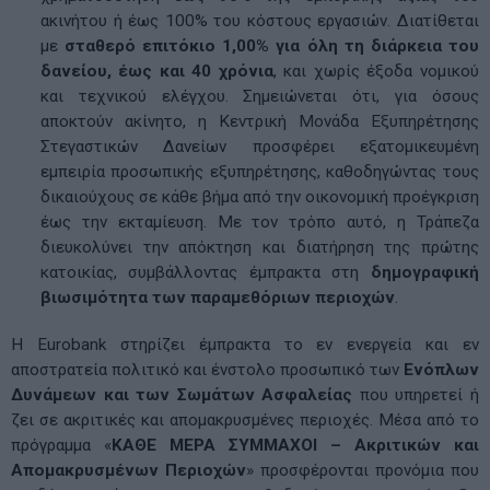
ακινήτου ή έως 100% του κόστους εργασιών. Διατίθεται
με
σταθερό επιτόκιο 1,00% για όλη τη διάρκεια του
δανείου, έως και 40 χρόνια
, και χωρίς έξοδα νομικού
και τεχνικού ελέγχου. Σημειώνεται ότι, για όσους
αποκτούν ακίνητο, η Κεντρική Μονάδα Εξυπηρέτησης
Στεγαστικών Δανείων προσφέρει εξατομικευμένη
εμπειρία προσωπικής εξυπηρέτησης, καθοδηγώντας τους
δικαιούχους σε κάθε βήμα από την οικονομική προέγκριση
έως την εκταμίευση. Με τον τρόπο αυτό, η Τράπεζα
διευκολύνει την απόκτηση και διατήρηση της πρώτης
κατοικίας, συμβάλλοντας έμπρακτα στη
δημογραφική
βιωσιμότητα των παραμεθόριων περιοχών
.
Η Eurobank στηρίζει έμπρακτα το εν ενεργεία και εν
αποστρατεία πολιτικό και ένστολο προσωπικό των
Ενόπλων
Δυνάμεων και των Σωμάτων Ασφαλείας
που υπηρετεί ή
ζει σε ακριτικές και απομακρυσμένες περιοχές. Μέσα από το
πρόγραμμα «
ΚΑΘΕ ΜΕΡΑ ΣΥΜΜΑΧΟΙ – Ακριτικών και
Απομακρυσμένων Περιοχών
» προσφέρονται προνόμια που