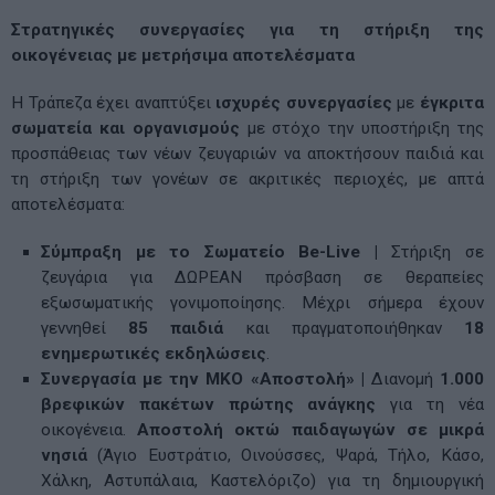
Στρατηγικές συνεργασίες για τη στήριξη της
οικογένειας με μετρήσιμα αποτελέσματα
Η Τράπεζα έχει αναπτύξει
ισχυρές συνεργασίες
με
έγκριτα
σωματεία και οργανισμούς
με στόχο την υποστήριξη της
προσπάθειας των νέων ζευγαριών να αποκτήσουν παιδιά και
τη στήριξη των γονέων σε ακριτικές περιοχές, με απτά
αποτελέσματα:
Σύμπραξη με το Σωματείο Be-Live |
Στήριξη σε
ζευγάρια για ΔΩΡΕΑΝ πρόσβαση σε θεραπείες
εξωσωματικής γονιμοποίησης. Μέχρι σήμερα έχουν
γεννηθεί
85
παιδιά
και πραγματοποιήθηκαν
18
ενημερωτικές εκδηλώσεις
.
Συνεργασία με την ΜΚΟ «Αποστολή» |
Διανομή
1.000
βρεφικών πακέτων πρώτης ανάγκης
για τη νέα
οικογένεια.
Αποστολή οκτώ παιδαγωγών σε μικρά
νησιά
(Άγιο Ευστράτιο, Οινούσσες, Ψαρά, Τήλο, Κάσο,
Χάλκη, Αστυπάλαια, Καστελόριζο) για τη δημιουργική