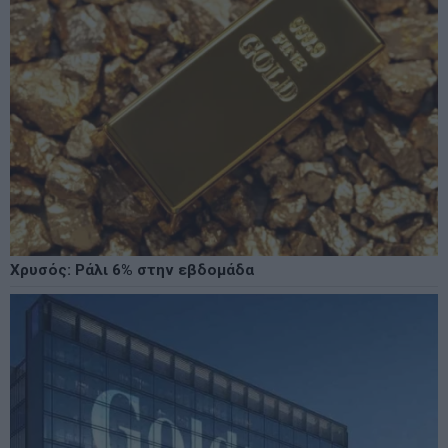
Χρυσός: Ράλι 6% στην εβδομάδα