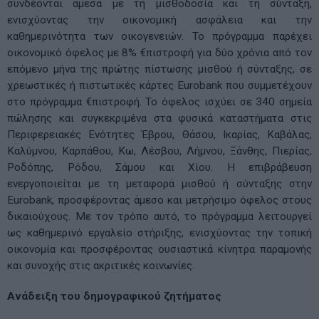
συνδέονται άμεσα με τη μισθοδοσία και τη σύνταξη,
ενισχύοντας την οικονομική ασφάλεια και την
καθημερινότητα των οικογενειών. Το πρόγραμμα παρέχει
οικονομικό όφελος με 8% €πιστροφή για δύο χρόνια από τον
επόμενο μήνα της πρώτης πίστωσης μισθού ή σύνταξης, σε
χρεωστικές ή πιστωτικές κάρτες Eurobank που συμμετέχουν
στο πρόγραμμα €πιστροφή. Το όφελος ισχύει σε 340 σημεία
πώλησης και συγκεκριμένα στα φυσικά καταστήματα στις
Περιφερειακές Ενότητες Έβρου, Θάσου, Ικαρίας, Καβάλας,
Καλύμνου, Καρπάθου, Κω, Λέσβου, Λήμνου, Ξάνθης, Πιερίας,
Ροδόπης, Ρόδου, Σάμου και Χίου. Η επιβράβευση
ενεργοποιείται με τη μεταφορά μισθού ή σύνταξης στην
Eurobank, προσφέροντας άμεσο και μετρήσιμο όφελος στους
δικαιούχους. Με τον τρόπο αυτό, το πρόγραμμα λειτουργεί
ως καθημερινό εργαλείο στήριξης, ενισχύοντας την τοπική
οικονομία και προσφέροντας ουσιαστικά κίνητρα παραμονής
και συνοχής στις ακριτικές κοινωνίες.
Ανάδειξη του δημογραφικού ζητήματος