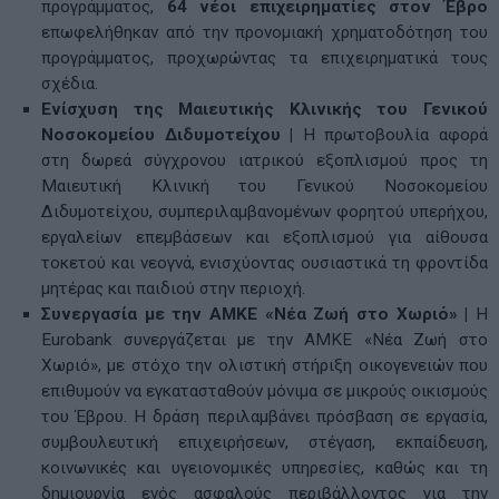
προγράμματος,
64 νέοι επιχειρηματίες στον Έβρο
επωφελήθηκαν από την προνομιακή χρηματοδότηση του
προγράμματος, προχωρώντας τα επιχειρηματικά τους
σχέδια.
Ενίσχυση της Μαιευτικής Κλινικής του Γενικού
Νοσοκομείου
Διδυμοτείχου |
Η πρωτοβουλία αφορά
στη δωρεά σύγχρονου ιατρικού εξοπλισμού προς τη
Μαιευτική Κλινική του Γενικού Νοσοκομείου
Διδυμοτείχου, συμπεριλαμβανομένων φορητού υπερήχου,
εργαλείων επεμβάσεων και εξοπλισμού για αίθουσα
τοκετού και νεογνά, ενισχύοντας ουσιαστικά τη φροντίδα
μητέρας και παιδιού στην περιοχή.
Συνεργασία με την ΑΜΚΕ «Νέα Ζωή στο Χωριό»
|
Η
Eurobank συνεργάζεται με την ΑΜΚΕ «Νέα Ζωή στο
Χωριό», με στόχο την ολιστική στήριξη οικογενειών που
επιθυμούν να εγκατασταθούν μόνιμα σε μικρούς οικισμούς
του Έβρου. Η δράση περιλαμβάνει πρόσβαση σε εργασία,
συμβουλευτική επιχειρήσεων, στέγαση, εκπαίδευση,
κοινωνικές και υγειονομικές υπηρεσίες, καθώς και τη
δημιουργία ενός ασφαλούς περιβάλλοντος για την