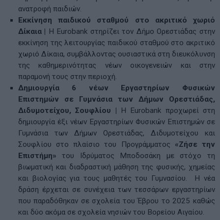
ανατροφή παιδιών.
Εκκίνηση παιδικού σταθμού στο ακριτικό χωριό
Δίκαια |
Η Eurobank στηρίζει τον Δήμο Ορεστιάδας στην
εκκίνηση της λειτουργίας παιδικού σταθμού στο ακριτικό
χωριό Δίκαια, συμβάλλοντας ουσιαστικά στη διευκόλυνση
της καθημερινότητας νέων οικογενειών και στην
παραμονή τους στην περιοχή.
Δημιουργία 6 νέων Εργαστηρίων Φυσικών
Επιστημών
σε Γυμνάσια των Δήμων Ορεστιάδας,
Διδυμοτείχου, Σουφλίου |
Η Eurobank προχωρεί στη
δημιουργία έξι νέων Εργαστηρίων Φυσικών Επιστημών σε
Γυμνάσια των Δήμων Ορεστιάδας, Διδυμοτείχου και
Σουφλίου στο πλαίσιο του Προγράμματος
«Ζήσε την
Επιστήμη»
του Ιδρύματος Μποδοσάκη με στόχο τη
βιωματική και διαδραστική μάθηση της φυσικής, χημείας
και βιολογίας για τους μαθητές του Γυμνασίου. Η νέα
δράση έρχεται σε συνέχεια των τεσσάρων εργαστηρίων
που παραδόθηκαν σε σχολεία του Έβρου το 2025 καθώς
και δύο ακόμα σε σχολεία νησιών του Βορείου Αιγαίου.