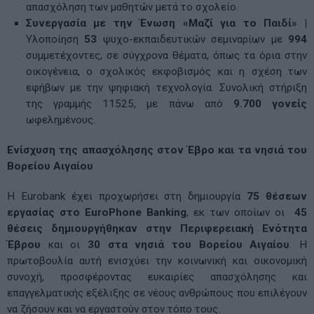
απασχόληση των μαθητών μετά το σχολείο.
Συνεργασία με την Ένωση «Μαζί για το Παιδί» |
Υλοποίηση
53
ψυχο-εκπαιδευτικών σεμιναρίων με
994
συμμετέχοντες, σε σύγχρονα θέματα, όπως τα όρια στην
οικογένεια, ο σχολικός εκφοβισμός και η σχέση των
εφήβων με την ψηφιακή τεχνολογία. Συνολική στήριξη
της γραμμής 11525, με πάνω από
9.700 γονείς
ωφελημένους.
Ενίσχυση της απασχόλησης στον Έβρο και τα νησιά του
Βορείου Αιγαίου
Η Eurobank έχει προχωρήσει στη δημιουργία
75 θέσεων
εργασίας στο EuroPhone Banking
, εκ των οποίων οι
45
θέσεις δημιουργήθηκαν στην Περιφερειακή Ενότητα
Έβρου
και οι
30 στα νησιά του Βορείου Αιγαίου
. Η
πρωτοβουλία αυτή ενισχύει την κοινωνική και οικονομική
συνοχή, προσφέροντας ευκαιρίες απασχόλησης και
επαγγελματικής εξέλιξης σε νέους ανθρώπους που επιλέγουν
να ζήσουν και να εργαστούν στον τόπο τους.