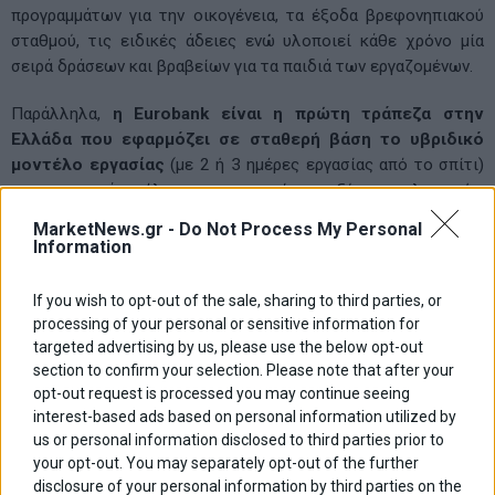
προγραμμάτων για την οικογένεια, τα έξοδα βρεφονηπιακού
σταθμού, τις ειδικές άδειες ενώ υλοποιεί κάθε χρόνο μία
σειρά δράσεων και βραβείων για τα παιδιά των εργαζομένων.
Παράλληλα,
η
Eurobank
είναι η πρώτη τράπεζα στην
Ελλάδα που εφαρμόζει σε σταθερή βάση το
υβριδικό
μοντέλο εργασίας
(με 2 ή 3 ημέρες εργασίας από το σπίτι)
και σημαντικά οφέλη στην ισορροπία μεταξύ επαγγελματικής,
οικογενειακής και προσωπικής ζωής των εργαζομένων.
MarketNews.gr -
Do Not Process My Personal
Information
Παραμένοντας πιστή στη δέσμευσή της να αποτελέσει
ουσιαστικό πυλώνα αντιμετώπισης του δημογραφικού
If you wish to opt-out of the sale, sharing to third parties, or
ζητήματος και αξιόπιστο σύμμαχο της Πολιτείας στην μεγάλη
processing of your personal or sensitive information for
αυτή εθνική προσπάθεια, η Eurobank συνεχίζει με συνέπεια
targeted advertising by us, please use the below opt-out
και μακροπρόθεσμο σχεδιασμό να σχεδιάζει και να υλοποιεί
section to confirm your selection. Please note that after your
πρωτοβουλίες με πολλαπλασιαστικά θετικό αντίκτυπο. Μέσα
opt-out request is processed you may continue seeing
από την πρωτοβουλία «Μπροστά για την Οικογένεια», η
interest-based ads based on personal information utilized by
Τράπεζα στοχεύει στην ενίσχυση της δημογραφικής
us or personal information disclosed to third parties prior to
your opt-out. You may separately opt-out of the further
βιωσιμότητας, της κοινωνικής συνοχής και της
disclosure of your personal information by third parties on the
περιφερειακής ανάπτυξης, αποδεικνύοντας ότι η σύμπραξη