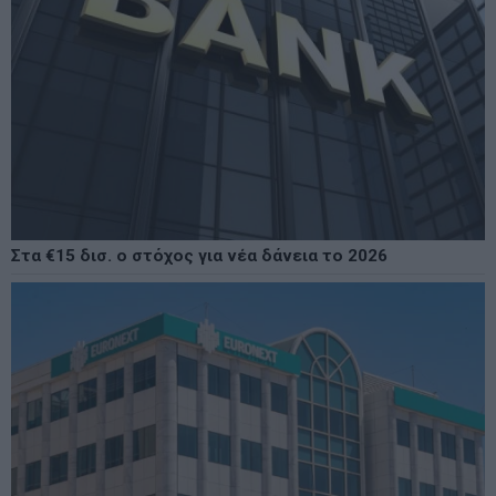
Στα €15 δισ. ο στόχος για νέα δάνεια το 2026