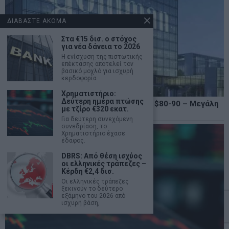
ΔΙΑΒΑΣΤΕ ΑΚΟΜΑ
Στα €15 δισ. ο στόχος
για νέα δάνεια το 2026
Η ενίσχυση της πιστωτικής
επέκτασης αποτελεί τον
βασικό μοχλό για ισχυρή
κερδοφορία
Χρηματιστήριο:
Δεύτερη ημέρα πτώσης
Goldman Sachs: «Βλέπει» το Brent στα $80-90 – Μεγάλη
με τζίρο €320 εκατ.
πτώση στα παγκόσμια αποθέματα
Για δεύτερη συνεχόμενη
συνεδρίαση, το
Χρηματιστήριο έχασε
έδαφος.
DBRS: Από θέση ισχύος
οι ελληνικές τράπεζες –
Κέρδη €2,4 δισ.
Οι ελληνικές τράπεζες
ξεκινούν το δεύτερο
εξάμηνο του 2026 από
ισχυρή βάση,