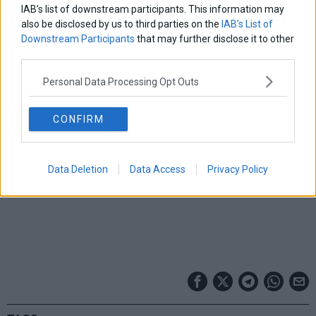
IAB’s list of downstream participants. This information may
κράτους, κοινωνίας και ιδιωτικού τομέα αποτελεί το κλειδί
also be disclosed by us to third parties on the
IAB’s List of
για ένα βιώσιμο μέλλον.
Downstream Participants
that may further disclose it to other
third parties.
Personal Data Processing Opt Outs
CONFIRM
Data Deletion
Data Access
Privacy Policy