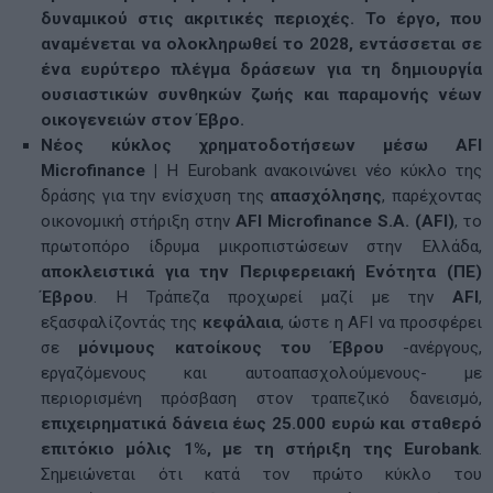
δυναμικού στις ακριτικές περιοχές. Το έργο, που
αναμένεται να ολοκληρωθεί το 2028, εντάσσεται σε
ένα ευρύτερο πλέγμα δράσεων για τη δημιουργία
ουσιαστικών συνθηκών ζωής και παραμονής νέων
οικογενειών στον Έβρο.
Νέος κύκλος χρηματοδοτήσεων μέσω AFI
Microfinance
|
Η Eurobank ανακοινώνει νέο κύκλο της
δράσης για την ενίσχυση της
απασχόλησης
, παρέχοντας
οικονομική στήριξη στην
AFI Microfinance S.A. (AFI)
, το
πρωτοπόρο ίδρυμα μικροπιστώσεων στην Ελλάδα,
αποκλειστικά για την Περιφερειακή Ενότητα (ΠΕ)
Έβρου
. Η Τράπεζα προχωρεί μαζί με την
AFI
,
εξασφαλίζοντάς της
κεφάλαια
, ώστε η AFI να προσφέρει
σε
μόνιμους κατοίκους του Έβρου
-ανέργους,
εργαζόμενους και αυτοαπασχολούμενους- με
περιορισμένη πρόσβαση στον τραπεζικό δανεισμό,
επιχειρηματικά δάνεια έως 25.000 ευρώ και
σταθερό
επιτόκιο μόλις 1%, με τη στήριξη της Eurobank
.
Σημειώνεται ότι κατά τον πρώτο κύκλο του