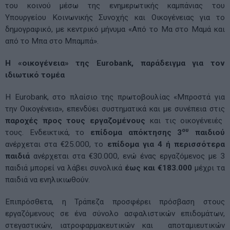
του κοινού μέσω της ενημερωτικής καμπάνιας του
Υπουργείου Κοινωνικής Συνοχής και Οικογένειας για το
δημογραφικό, με κεντρικό μήνυμα «Από το Μα στο Μαμά και
από το Μπα στο Μπαμπά».
Η «οικογένεια» της Eurobank, παράδειγμα για τον
ιδιωτικό τομέα
H Eurobank, στο πλαίσιο της πρωτοβουλίας «Μπροστά για
την Οικογένεια», επενδύει συστηματικά και με συνέπεια στις
παροχές προς τους εργαζομένους
και τις οικογένειές
ου
τους. Ενδεικτικά, το
επίδομα απόκτησης 3
παιδιού
ανέρχεται στα €25.000, το
επίδομα για 4 ή περισσότερα
παιδιά
ανέρχεται στα €30.000, ενώ ένας εργαζόμενος με 3
παιδιά μπορεί να λάβει συνολικά
έως και €183.000
μέχρι τα
παιδιά να ενηλικιωθούν.
Επιπρόσθετα, η Τράπεζα προσφέρει πρόσβαση στους
εργαζόμενους σε ένα σύνολο ασφαλιστικών επιδομάτων,
στεγαστικών, ιατροφαρμακευτικών και αποταμιευτικών