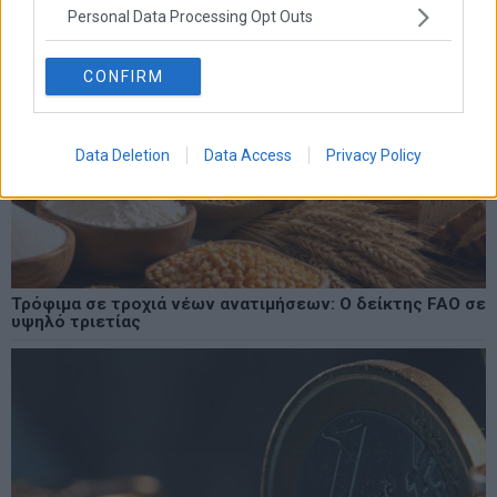
Personal Data Processing Opt Outs
CONFIRM
Data Deletion
Data Access
Privacy Policy
Τρόφιμα σε τροχιά νέων ανατιμήσεων: Ο δείκτης FAO σε
υψηλό τριετίας