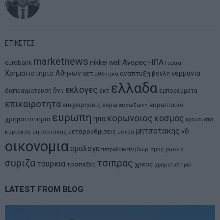
ΕΤΙΚΕΤΕΣ
marketnews
Αγορες
ΗΠΑ
nikkei
wall
eurobank
Ιταλια
Χρηματιστηριο Αθηνων
αναπτυξη
γερμανια
αεπ
βουλη
αθλητικα
ελλαδα
εκλογες
δντ
εκτ
διαπραγματευση
εμπορευματα
επικαιροτητα
ευρωπαικα
επιχειρησεις
ευρω
ευρωζωνη
ευρωπη
κορωνοιος
κοσμος
ηπα
χρηματιστηρια
κρουσματα
μητσοτακης
νδ
μεταρρυθμισεις
κυριακος μητσοτακης
μετρα
οικονομια
ομολογα
ρωσια
πετρελαιο
πληθωρισμος
συριζα
τσιπρας
τουρκια
τραπεζες
χρεος
χρηματιστηριο
LATEST FROM BLOG