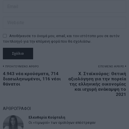
Αποθήκευσε το όνομά μου, email, και τον ιστότοπο μου σε αυτόν
τον πλοηγό για την επόμενη φορά που θα σχολιάσω.
Πλοήγηση
ΠΡΟΗΓΟΥΜΕΝΟ ΑΡΘΡΟ
ΕΠΟΜΕΝΟ ΑΡΘΡΟ
Previous
4.943 νέα κρούσματα, 714
Χ. Σταϊκούρας: Θετική
N
άρθρων
διασωληνωμένοι, 116 νέοι
αξιολόγηση για την πορεία
post:
p
θάνατοι
της ελληνικής οικονομίας
και ισχυρή ανάκαμψη το
2021
ΑΡΘΡΟΓΡΑΦΟΙ
Ελευθερία Κούρταλη
Οι «τιμωροί» των ομολόγων επέστρεψαν