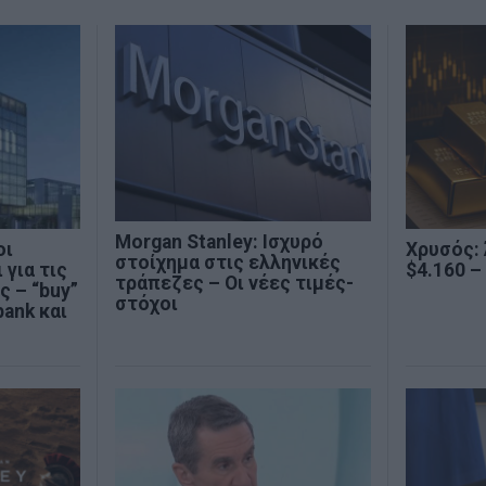
Morgan Stanley: Ισχυρό
οι
Χρυσός:
στοίχημα στις ελληνικές
για τις
$4.160 –
τράπεζες – Οι νέες τιμές-
ς – “buy”
στόχοι
bank και