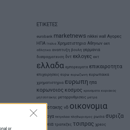
ΕΤΙΚΕΤΕΣ
marketnews
Αγορες
nikkei
wall
eurobank
ΗΠΑ
Χρηματιστηριο Αθηνων
αεπ
Ιταλια
αναπτυξη
γερμανια
βουλη
αθλητικα
εκλογες
δντ
εκτ
διαπραγματευση
ελλαδα
επικαιροτητα
εμπορευματα
ευρωπαικα
επιχειρησεις
ευρω
ευρωζωνη
ευρωπη
ηπα
χρηματιστηρια
κορωνοιος
κοσμος
κρουσματα
κυριακος
μεταρρυθμισεις
μητσοτακης
μετρα
οικονομια
μητσοτακης
νδ
συριζα
ομολογα
ρωσια
πετρελαιο
πληθωρισμος
τσιπρας
τουρκια
τραπεζες
χρεος
onal or