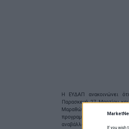
Η ΕΥΔΑΠ ανακοινώνει ότι
Παρασκευή 27 Μαρτίου και
Μαραθώνος, Παιανίας, Πε
MarketNe
προγραμματιστεί για την Τρί
αναβάλλονται, λόγω των έκτ
If you wish 