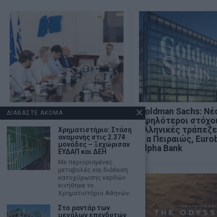
Δυτική Αττική: Άμεση
Goldman Sachs: Νέ
ΔΙΑΒΑΣΤΕ ΑΚΟΜΑ
στήριξη σε πυρόπληκτους
υψηλότεροι στόχοι 
και επιχειρήσεις
ελληνικές τράπεζε
Χρηματιστήριο: Στάση
αναμονής στις 2.374
για Πειραιώς, Euro
μονάδες – Ξεχώρισαν
Alpha Bank
ΕΥΔΑΠ και ΔΕΗ
Με περιορισμένες
μεταβολές και διάθεση
κατοχύρωσης κερδών
κινήθηκε το
Χρηματιστήριο Αθηνών.
Στο ραντάρ των
μεγάλων επενδυτών