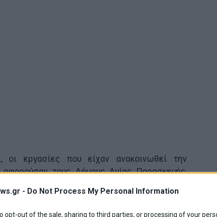
, oι εργασίες που είχαν ανακοινωθεί την
 αφορούσαν τους Δήμους Αγίας Παρασκευής,
ντέλης και Ραφήνας – Πικερμίου και είχαν
ws.gr -
Do Not Process My Personal Information
τη 31 Μαρτίου και για την Τετάρτη 1η Απριλίου
ακτων καιρικών φαινομένων που αναμένονται.
to opt-out of the sale, sharing to third parties, or processing of your pers