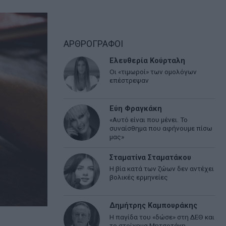
ΑΡΘΡΟΓΡΑΦΟΙ
Ελευθερία Κούρταλη
Οι «τιμωροί» των ομολόγων
επέστρεψαν
Εύη Φραγκάκη
«Αυτό είναι που μένει. Το
συναίσθημα που αφήνουμε πίσω
μας»
Σταματίνα Σταματάκου
Η βία κατά των ζώων δεν αντέχει
βολικές ερμηνείες
Δημήτρης Καμπουράκης
Η παγίδα του «δώσε» στη ΔΕΘ και
το στοίχημα Μητσοτάκη