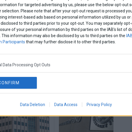
formation for targeted advertising by us, please use the below opt-out s
νέα ανακοίνωση για τον προγραμματισμό των
 selection. Please note that after your opt-out request is processed y
eing interest-based ads based on personal information utilized by us or
disclosed to third parties prior to your opt-out. You may separately opt-
losure of your personal information by third parties on the IAB’s list o
Share This
. This information may also be disclosed by us to third parties on the
IAB
 Participants
that may further disclose it to other third parties.
l Data Processing Opt Outs
ργασιες
ευδαπ
καιρικα φαινομενα
CONFIRM
Data Deletion
Data Access
Privacy Policy