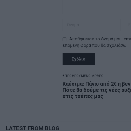
Αποθήκευσε το όνομά μου, emai
επόμενη φορά που θα σχολιάσω.
Πλοήγηση
ΠΡΟΗΓΟΥΜΕΝΟ ΑΡΘΡΟ
Previous
Καύσιμα: Πάνω από 2€ η βεν
άρθρων
Πότε θα δούμε τις νέες αυξ
post:
στις τσέπες μας
LATEST FROM BLOG