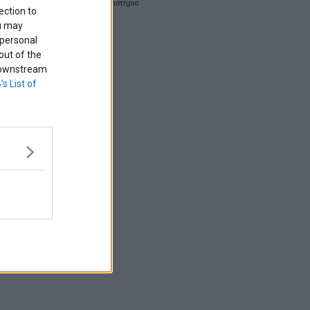
χρηματιστηριο
ection to
ou may
 personal
out of the
f downstream
’s List of