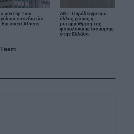
το ραντάρ των
ΔΝΤ: Παράδειγμα για
εγάλων επενδυτών
άλλες χώρες η
 Euronext Athens
μεταρρύθμιση της
φορολογικής διοίκησης
στην Ελλάδα
 Team