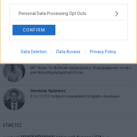
third parties.
Σταματίνα Σταματάκου
Η βία κατά των ζώων δεν αντέχει βολικές ερμηνείες
Personal Data Processing Opt Outs
CONFIRM
Δημήτρης Καμπουράκης
Από την αποθέωση στην καταγγελία: Η Ελλάδα πάντα
ψάχνει τον επόμενο Μεσσία
Data Deletion
Data Access
Privacy Policy
Νικόλαος Φουρτζής
MIT Sloan: Οι AI-driven επιχειρήσεις διαμορφώνουν το νέο
μοντέλο επιχειρηματικότητας
Θανάσης Κρητικός
Στις 11/12 το πρώτο ευρωπαϊκό ντέρμπι «αιωνίων»
ΕΤΙΚΕΤΕΣ
marketnews