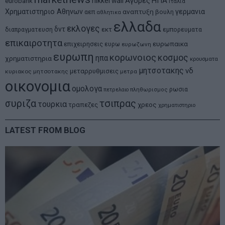
Αγορες
ΗΠΑ
nikkei
wall
eurobank
Ιταλια
Χρηματιστηριο Αθηνων
αναπτυξη
γερμανια
αεπ
βουλη
αθλητικα
ελλαδα
εκλογες
δντ
εκτ
διαπραγματευση
εμπορευματα
επικαιροτητα
ευρωπαικα
επιχειρησεις
ευρω
ευρωζωνη
ευρωπη
κορωνοιος
κοσμος
ηπα
χρηματιστηρια
κρουσματα
μητσοτακης
νδ
μεταρρυθμισεις
κυριακος μητσοτακης
μετρα
οικονομια
ομολογα
ρωσια
πετρελαιο
πληθωρισμος
συριζα
τσιπρας
τουρκια
τραπεζες
χρεος
χρηματιστηριο
LATEST FROM BLOG