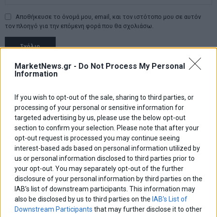
Αποθήκευσε το όνομά μου, email, και τον ιστότοπο μου σε αυτόν
τον πλοηγό για την επόμενη φορά που θα σχολιάσω.
MarketNews.gr -
Do Not Process My Personal
Πλοήγηση
ΠΡΟΗΓΟΥΜΕΝΟ ΑΡΘΡΟ
ΕΠΟΜΕΝΟ ΑΡΘΡΟ
Information
Previous
Η Nissan αποκαλύπτει το
Κ. Τσουκαλάς: «Η
N
άρθρων
JUKE Pulse: η νέα ειδική
κυβέρνηση είναι
post:
p
If you wish to opt-out of the sale, sharing to third parties, or
έκδοση
οπισθοδρομική κομπανία»
processing of your personal or sensitive information for
targeted advertising by us, please use the below opt-out
ΑΡΘΡΟΓΡΑΦΟΙ
section to confirm your selection. Please note that after your
Ελευθερία Κούρταλη
opt-out request is processed you may continue seeing
Οι «τιμωροί» των ομολόγων επέστρεψαν
interest-based ads based on personal information utilized by
us or personal information disclosed to third parties prior to
your opt-out. You may separately opt-out of the further
disclosure of your personal information by third parties on the
Εύη Φραγκάκη
IAB’s list of downstream participants. This information may
Η αληθινή παιδεία ξεκινά από την ψυχή…
also be disclosed by us to third parties on the
IAB’s List of
Downstream Participants
that may further disclose it to other