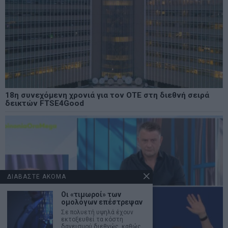
18η συνεχόμενη χρονιά για τον ΟΤΕ στη διεθνή σειρά
δεικτών FTSE4Good
ΔΙΑΒΑΣΤΕ ΑΚΟΜΑ
Οι «τιμωροί» των
ομολόγων επέστρεψαν
Σε πολυετή υψηλά έχουν
εκτοξευθεί τα κόστη
δανεισμού διεθνώς, καθώς