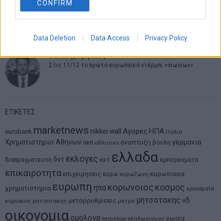
CONFIRM
Νικόλαος Φουρτζής
MIT Sloan: Οι AI-driven επιχειρήσεις διαμορφώνουν το νέο
μοντέλο επιχειρηματικότητας
Data Deletion
Data Access
Privacy Policy
Θανάσης Κρητικός
Στις 11/12 το πρώτο ευρωπαϊκό ντέρμπι «αιωνίων»
ΕΤΙΚΕΤΕΣ
marketnews
Αγορες
ΗΠΑ
nikkei
wall
eurobank
Ιταλια
Χρηματιστηριο Αθηνων
αναπτυξη
γερμανια
αεπ
βουλη
αθλητικα
ελλαδα
εκλογες
δντ
εκτ
διαπραγματευση
εμπορευματα
επικαιροτητα
ευρωπαικα
επιχειρησεις
ευρω
ευρωζωνη
ευρωπη
κορωνοιος
κοσμος
ηπα
χρηματιστηρια
κρουσματα
μητσοτακης
νδ
μεταρρυθμισεις
κυριακος μητσοτακης
μετρα
οικονομια
ομολογα
ρωσια
πετρελαιο
πληθωρισμος