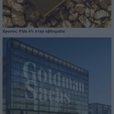
Χρυσός: Ράλι 6% στην εβδομάδα