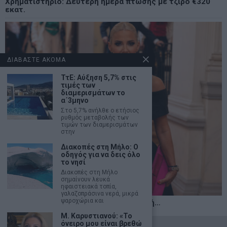
Χρηματιστήριο: Δεύτερη ημέρα πτώσης με τζίρο €320
εκατ.
ΔΙΑΒΑΣΤΕ ΑΚΟΜΑ
ΤτΕ: Αύξηση 5,7% στις
τιμές των
διαμερισμάτων το
α΄3μηνο
Στο 5,7% ανήλθε ο ετήσιος
ρυθμός μεταβολής των
τιμών των διαμερισμάτων
στην
Διακοπές στη Μήλο: Ο
οδηγός για να δεις όλο
το νησί
Διακοπές στη Μήλο
σημαίνουν λευκά
ηφαιστειακά τοπία,
γαλαζοπράσινα νερά, μικρά
ψαροχώρια και
Η αληθινή παιδεία ξεκινά από την ψυχή…
Μ. Καρυστιανού: «Το
όνειρο μου είναι βρεθώ