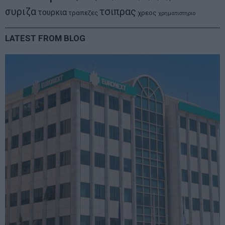
συριζα
τσιπρας
τουρκια
τραπεζες
χρεος
χρηματιστηριο
LATEST FROM BLOG