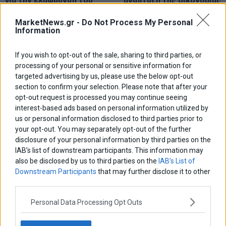
άρθρων
για την ελάφρυνση του
ανάπτυξη της οικονομίας
post:
p
χρέους
το γ΄3μηνο
MarketNews.gr -
Do Not Process My Personal
Information
ΑΡΘΡΟΓΡΑΦΟΙ
Ελευθερία Κούρταλη
If you wish to opt-out of the sale, sharing to third parties, or
Οι «τιμωροί» των ομολόγων επέστρεψαν
processing of your personal or sensitive information for
targeted advertising by us, please use the below opt-out
section to confirm your selection. Please note that after your
Εύη Φραγκάκη
opt-out request is processed you may continue seeing
Η αληθινή παιδεία ξεκινά από την ψυχή…
interest-based ads based on personal information utilized by
us or personal information disclosed to third parties prior to
your opt-out. You may separately opt-out of the further
disclosure of your personal information by third parties on the
Σταματίνα Σταματάκου
IAB’s list of downstream participants. This information may
Η βία κατά των ζώων δεν αντέχει βολικές ερμηνείες
also be disclosed by us to third parties on the
IAB’s List of
Downstream Participants
that may further disclose it to other
third parties.
Δημήτρης Καμπουράκης
Από την αποθέωση στην καταγγελία: Η Ελλάδα πάντα
Personal Data Processing Opt Outs
ψάχνει τον επόμενο Μεσσία