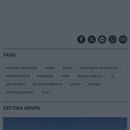
TAGS
mouseio akropolis
pnyka
αθηνα
ελευθεροι σκοπευτες
επικαιροτητα
επισκεψη
ησαπ
ιδρυμα νιαρχος
ιχ
μετακινηση
μετρα ασφαλειας
μετρο
ομπαμα
σταση εργασιας
τραμ
ΣΧΕΤΙΚΑ ΑΡΘΡΑ