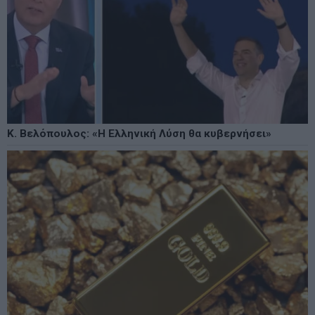
Κ. Βελόπουλος: «Η Ελληνική Λύση θα κυβερνήσει»