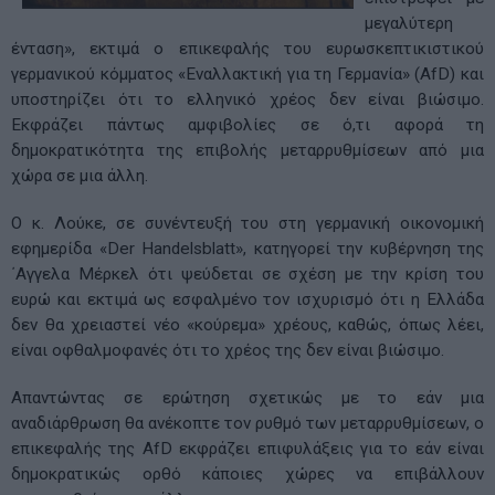
μεγαλύτερη
ένταση», εκτιμά ο επικεφαλής του ευρωσκεπτικιστικού
γερμανικού κόμματος «Εναλλακτική για τη Γερμανία» (AfD) και
υποστηρίζει ότι το ελληνικό χρέος δεν είναι βιώσιμο.
Εκφράζει πάντως αμφιβολίες σε ό,τι αφορά τη
δημοκρατικότητα της επιβολής μεταρρυθμίσεων από μια
χώρα σε μια άλλη.
Ο κ. Λούκε, σε συνέντευξή του στη γερμανική οικονομική
εφημερίδα «Der Handelsblatt», κατηγορεί την κυβέρνηση της
΄Αγγελα Μέρκελ ότι ψεύδεται σε σχέση με την κρίση του
ευρώ και εκτιμά ως εσφαλμένο τον ισχυρισμό ότι η Ελλάδα
δεν θα χρειαστεί νέο «κούρεμα» χρέους, καθώς, όπως λέει,
είναι οφθαλμοφανές ότι το χρέος της δεν είναι βιώσιμο.
Απαντώντας σε ερώτηση σχετικώς με το εάν μια
αναδιάρθρωση θα ανέκοπτε τον ρυθμό των μεταρρυθμίσεων, ο
επικεφαλής της AfD εκφράζει επιφυλάξεις για το εάν είναι
δημοκρατικώς ορθό κάποιες χώρες να επιβάλλουν