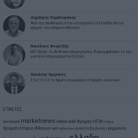
Δημήτρης Καμπουράκης
Από την αποθέωση στην καταγγελία: Η Ελλάδα πάντα
ψάχνει τον επόμενο Μεσσία
Νικόλαος Φουρτζής
MIT Sloan: Οι AI-driven επιχειρήσεις διαμορφώνουν το νέο
μοντέλο επιχειρηματικότητας
Θανάσης Κρητικός
Στις 11/12 το πρώτο ευρωπαϊκό ντέρμπι «αιωνίων»
ΕΤΙΚΕΤΕΣ
marketnews
Αγορες
ΗΠΑ
nikkei
wall
eurobank
Ιταλια
Χρηματιστηριο Αθηνων
αναπτυξη
γερμανια
αεπ
βουλη
αθλητικα
ελλαδα