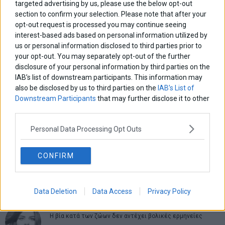
targeted advertising by us, please use the below opt-out
section to confirm your selection. Please note that after your
opt-out request is processed you may continue seeing
interest-based ads based on personal information utilized by
Πλοήγηση
ΠΡΟΗΓΟΥΜΕΝΟ ΑΡΘΡΟ
ΕΠΟΜΕΝΟ ΑΡΘΡΟ
us or personal information disclosed to third parties prior to
Previous
ΕΥΔΑΠ: Αυξημένα τα κέρδη
ΟΔΔΗΧ: Δημοπρασία
N
your opt-out. You may separately opt-out of the further
άρθρων
του εξαμήνου
6μηνων εντόκων 875 εκατ.
post:
p
disclosure of your personal information by third parties on the
ευρώ στις 3/9
IAB’s list of downstream participants. This information may
also be disclosed by us to third parties on the
IAB’s List of
Downstream Participants
that may further disclose it to other
ΑΡΘΡΟΓΡΑΦΟΙ
third parties.
Ελευθερία Κούρταλη
Οι «τιμωροί» των ομολόγων επέστρεψαν
Personal Data Processing Opt Outs
CONFIRM
Εύη Φραγκάκη
Η αληθινή παιδεία ξεκινά από την ψυχή…
Data Deletion
Data Access
Privacy Policy
Σταματίνα Σταματάκου
Η βία κατά των ζώων δεν αντέχει βολικές ερμηνείες