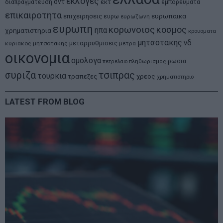
εκλογες
δντ
εκτ
διαπραγματευση
εμπορευματα
επικαιροτητα
ευρωπαικα
επιχειρησεις
ευρω
ευρωζωνη
ευρωπη
κορωνοιος
κοσμος
ηπα
χρηματιστηρια
κρουσματα
μητσοτακης
νδ
μεταρρυθμισεις
κυριακος μητσοτακης
μετρα
οικονομια
ομολογα
ρωσια
πετρελαιο
πληθωρισμος
συριζα
τσιπρας
τουρκια
τραπεζες
χρεος
χρηματιστηριο
LATEST FROM BLOG