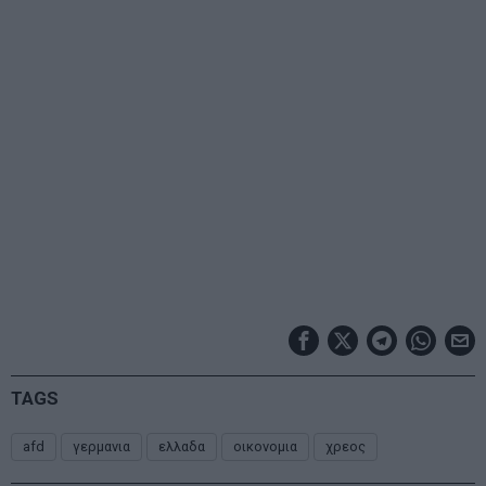
TAGS
afd
γερμανια
ελλαδα
οικονομια
χρεος