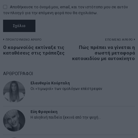
Αποθήκευσε το όνομά μου, email, και τον ιστότοπο μου σε αυτόν
τον πλοηγό για την επόμενη φορά που θα σχολιάσω.
Πλοήγηση
ΠΡΟΗΓΟΥΜΕΝΟ ΑΡΘΡΟ
ΕΠΟΜΕΝΟ ΑΡΘΡΟ
Previous
Ο κορωνοϊός εκτίναξε τις
Πώς πρέπει να γίνεται η
N
άρθρων
καταθέσεις στις τράπεζες
σωστή μεταφορά
post:
p
κατοικιδίου με αυτοκίνητο
ΑΡΘΡΟΓΡΑΦΟΙ
Ελευθερία Κούρταλη
Οι «τιμωροί» των ομολόγων επέστρεψαν
Εύη Φραγκάκη
Η αληθινή παιδεία ξεκινά από την ψυχή…