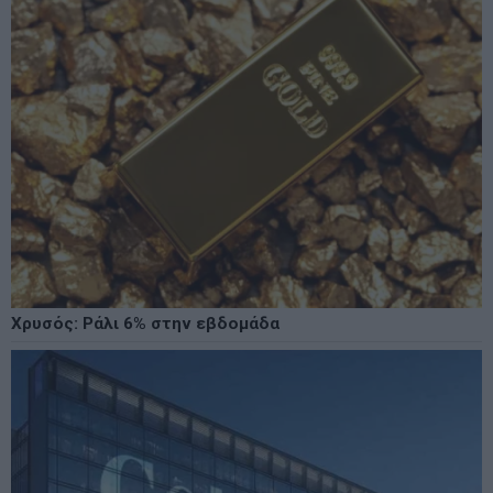
Χρυσός: Ράλι 6% στην εβδομάδα