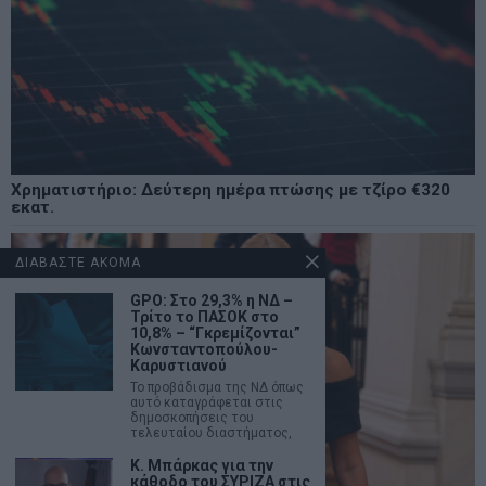
Χρηματιστήριο: Δεύτερη ημέρα πτώσης με τζίρο €320
εκατ.
ΔΙΑΒΑΣΤΕ ΑΚΟΜΑ
GPO: Στο 29,3% η ΝΔ –
Τρίτο το ΠΑΣΟΚ στο
10,8% – “Γκρεμίζονται”
Κωνσταντοπούλου-
Καρυστιανού
Το προβάδισμα της ΝΔ όπως
αυτό καταγράφεται στις
δημοσκοπήσεις του
τελευταίου διαστήματος,
Κ. Μπάρκας για την
κάθοδο του ΣΥΡΙΖΑ στις