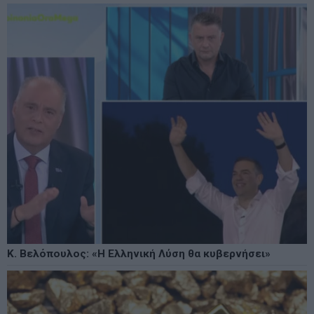
Κ. Βελόπουλος: «Η Ελληνική Λύση θα κυβερνήσει»