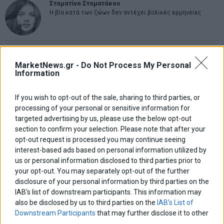
Σταματίνα Σταματάκου
Η βία κατά των ζώων δεν αντέχει βολικές ερμηνείες
Δημήτρης Καμπουράκης
Από την αποθέωση στην καταγγελία: Η Ελλάδα πάντα
MarketNews.gr -
Do Not Process My Personal
ψάχνει τον επόμενο Μεσσία
Information
Νικόλαος Φουρτζής
If you wish to opt-out of the sale, sharing to third parties, or
MIT Sloan: Οι AI-driven επιχειρήσεις διαμορφώνουν το νέο
processing of your personal or sensitive information for
μοντέλο επιχειρηματικότητας
targeted advertising by us, please use the below opt-out
section to confirm your selection. Please note that after your
opt-out request is processed you may continue seeing
Θανάσης Κρητικός
interest-based ads based on personal information utilized by
Στις 11/12 το πρώτο ευρωπαϊκό ντέρμπι «αιωνίων»
us or personal information disclosed to third parties prior to
your opt-out. You may separately opt-out of the further
disclosure of your personal information by third parties on the
IAB’s list of downstream participants. This information may
ΕΤΙΚΕΤΕΣ
also be disclosed by us to third parties on the
IAB’s List of
Downstream Participants
that may further disclose it to other
marketnews
Αγορες
ΗΠΑ
nikkei
wall
eurobank
Ιταλια
third parties.