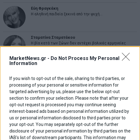
Εύη Φραγκάκη
Η αληθινή παιδεία ξεκινά από την ψυχή…
Σταματίνα Σταματάκου
Η βία κατά των ζώων δεν αντέχει βολικές ερμηνείες
MarketNews.gr -
Do Not Process My Personal
Information
Δημήτρης Καμπουράκης
Από την αποθέωση στην καταγγελία: Η Ελλάδα πάντα
ψάχνει τον επόμενο Μεσσία
If you wish to opt-out of the sale, sharing to third parties, or
processing of your personal or sensitive information for
targeted advertising by us, please use the below opt-out
Νικόλαος Φουρτζής
section to confirm your selection. Please note that after your
MIT Sloan: Οι AI-driven επιχειρήσεις διαμορφώνουν το νέο
opt-out request is processed you may continue seeing
μοντέλο επιχειρηματικότητας
interest-based ads based on personal information utilized by
us or personal information disclosed to third parties prior to
Θανάσης Κρητικός
your opt-out. You may separately opt-out of the further
Στις 11/12 το πρώτο ευρωπαϊκό ντέρμπι «αιωνίων»
disclosure of your personal information by third parties on the
IAB’s list of downstream participants. This information may