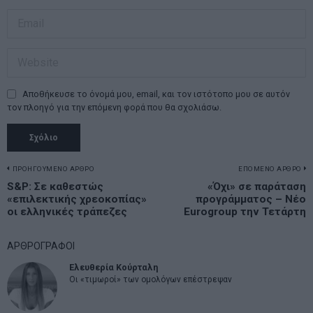
Αποθήκευσε το όνομά μου, email, και τον ιστότοπο μου σε αυτόν
τον πλοηγό για την επόμενη φορά που θα σχολιάσω.
Πλοήγηση
ΠΡΟΗΓΟΥΜΕΝΟ ΑΡΘΡΟ
ΕΠΟΜΕΝΟ ΑΡΘΡΟ
Previous
S&P: Σε καθεστώς
«Όχι» σε παράταση
N
άρθρων
«επιλεκτικής χρεοκοπίας»
προγράμματος – Νέο
post:
p
οι ελληνικές τράπεζες
Eurogroup την Τετάρτη
ΑΡΘΡΟΓΡΑΦΟΙ
Ελευθερία Κούρταλη
Οι «τιμωροί» των ομολόγων επέστρεψαν