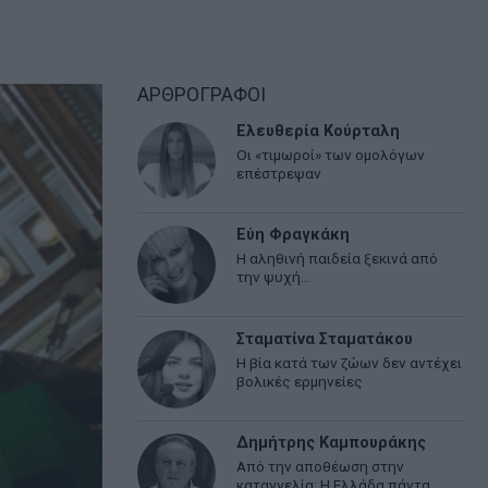
ΑΡΘΡΟΓΡΑΦΟΙ
Ελευθερία Κούρταλη
Οι «τιμωροί» των ομολόγων
επέστρεψαν
Εύη Φραγκάκη
Η αληθινή παιδεία ξεκινά από
την ψυχή…
Σταματίνα Σταματάκου
Η βία κατά των ζώων δεν αντέχει
βολικές ερμηνείες
Δημήτρης Καμπουράκης
Από την αποθέωση στην
καταγγελία: Η Ελλάδα πάντα