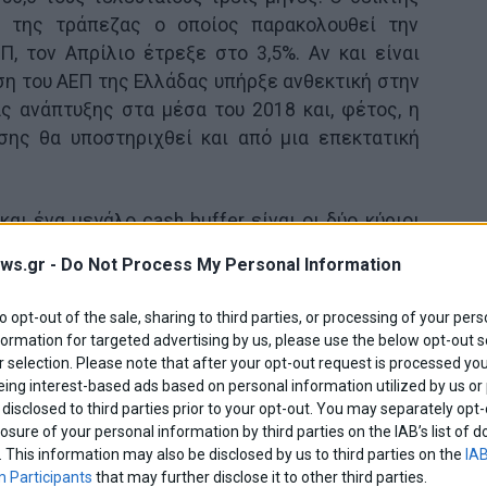
ς της τράπεζας ο οποίος παρακολουθεί την
, τον Απρίλιο έτρεξε στο 3,5%. Αν και είναι
ση του ΑΕΠ της Ελλάδας υπήρξε ανθεκτική στην
ς ανάπτυξης στα μέσα του 2018 και, φέτος, η
σης θα υποστηριχθεί και από μια επεκτατική
αι ένα μεγάλο cash buffer είναι οι δύο κύριοι
ης G.S για τις βραχυπρόθεσμες προοπτικές της
ws.gr -
Do Not Process My Personal Information
18. Μια νέα κυβέρνηση υπό την ηγεσία της Νέας
ή για την εμπιστοσύνη των αγορών, κατά την
to opt-out of the sale, sharing to third parties, or processing of your pers
σει σε μείωση των αποδόσεων των κρατικών
formation for targeted advertising by us, please use the below opt-out s
οικονομικών συνθηκών, οι οποίες, με τη σειρά
 selection. Please note that after your opt-out request is processed y
eing interest-based ads based on personal information utilized by us or
ρω την οικονομική ανάπτυξη. Η νέα κυβέρνηση
disclosed to third parties prior to your opt-out. You may separately opt-
 να αναιρέσει ορισμένες διαρθρωτικές
losure of your personal information by third parties on the IAB’s list o
 αναληφθεί στο παρελθόν. Ως εκ τούτου, ο
. This information may also be disclosed by us to third parties on the
IAB
υς εργασίας, λιγότερης ευελιξίας στην αγορά
 Participants
that may further disclose it to other third parties.