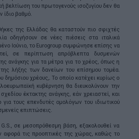
κή βελτίωση του πρωτογενούς ισοζυγίου δεν θα
 ίδιο βαθμό.
θήκες της Ελλάδας θα καταστούν πιο σφιχτές
αλία οδηγήσουν σε νέες πιέσεις στα ιταλικά
μένο Ιούνιο, το Eurogroup συμφώνησε επίσης να
στεί, σε περίπτωση απρόβλεπτα δυσμενών
ης ανάγκης για τα μέτρα για το χρέος, όπως η
της λήξης των δανείων του επίσημου τομέα.
του δημόσιου χρέους,. Το οποίο κατέχει κυρίως ο
ιλοευρωπαϊκή κυβέρνηση θα διευκολύνουν την
σχεδίου έκτακτης ανάγκης, εάν χρειαστεί, και
ο για τους επενδυτές ομολόγων του ιδιωτικού
σμενείς επιπτώσεις.
 G.S., σε μεσοπρόθεσμη βάση, εξακολουθεί να
ον αφορά τις προοπτικές της χώρας, καθώς το