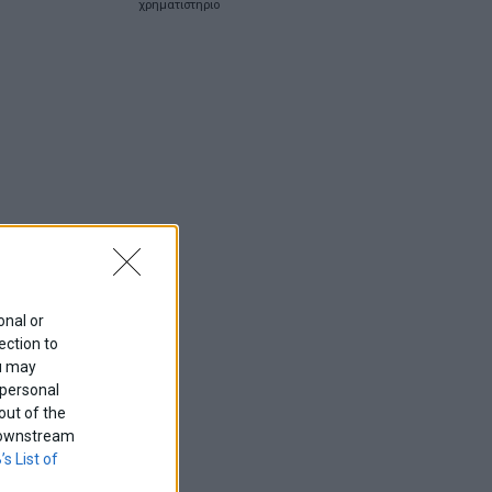
χρηματιστηριο
onal or
ection to
ou may
 personal
out of the
f downstream
’s List of