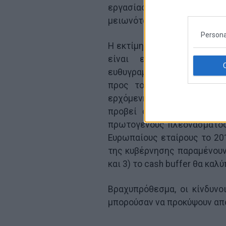
εργασίας και διάβρωσης
μειωνόταν κάτω από μια κυβ
Persona
Η εκτίμηση της Goldman Sac
είναι επίσης θετική β
ευθυγραμμισμένη με αυτή 
προς το Ελληνικό Πρόγρα
ερχόμενη εβδομάδα, η αμερ
προβεί σε εκτίμηση ότι:
πρωτογενούς πλεονάσματος
Ευρωπαίους εταίρους το 201
της κυβέρνησης παραμένουν
και 3) το cash buffer θα καλ
Βραχυπρόθεσμα, οι κίνδυνο
μπορούσαν να προκύψουν από