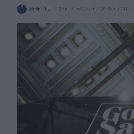
admin
13 λεπτά ανάγνωση
28 Μαΐου 2019