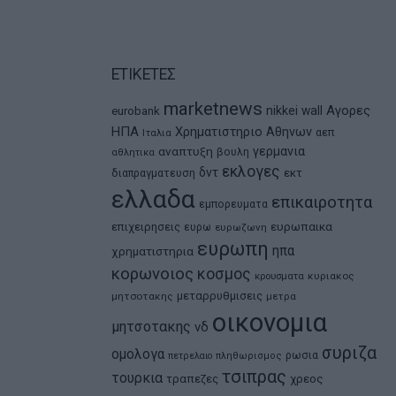
ΕΤΙΚΕΤΕΣ
marketnews
Αγορες
nikkei
wall
eurobank
ΗΠΑ
Χρηματιστηριο Αθηνων
αεπ
Ιταλια
αναπτυξη
γερμανια
βουλη
αθλητικα
εκλογες
δντ
εκτ
διαπραγματευση
ελλαδα
επικαιροτητα
εμπορευματα
ευρωπαικα
επιχειρησεις
ευρω
ευρωζωνη
ευρωπη
ηπα
χρηματιστηρια
κορωνοιος
κοσμος
κρουσματα
κυριακος
μεταρρυθμισεις
μητσοτακης
μετρα
οικονομια
μητσοτακης
νδ
συριζα
ομολογα
ρωσια
πετρελαιο
πληθωρισμος
τσιπρας
τουρκια
τραπεζες
χρεος