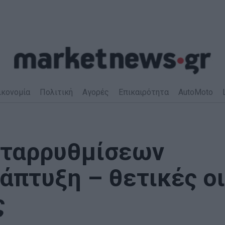
ικονομία
Πολιτική
Αγορές
Επικαιρότητα
AutoMoto
εταρρυθμίσεων
νάπτυξη – θετικές οι
ς