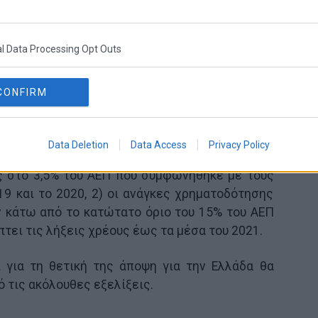
 της ανταγωνιστικότητας των μισθών θα
έρνηση υπό τη Νέα Δημοκρατία.
l Data Processing Opt Outs
hs για τη δημοσιονομική δυναμική της Ελλάδας
ραχυπρόθεσμα και σε γενικές γραμμές
CONFIRM
της Ευρωπαϊκής Επιτροπής. Στη σύστασή της
μμα Σταθερότητας που θα δημοσιευθεί την
ικάνικη τράπεζα αναμένει ότι η Κομισιόν θα
Data Deletion
Data Access
Privacy Policy
 1) η Ελλάδα θα εκπληρώσει τον στόχο του
 στο 3,5% του ΑΕΠ που συμφωνήθηκε με τους
9 και το 2020, 2) οι ανάγκες χρηματοδότησης
 κάτω από το κατώτατο όριο του 15% του ΑΕΠ
ύπτει τις λήξεις χρέους έως τα μέσα του 2021.
ι για τη θετική της άποψη για την Ελλάδα θα
 τις ακόλουθες εξελίξεις.