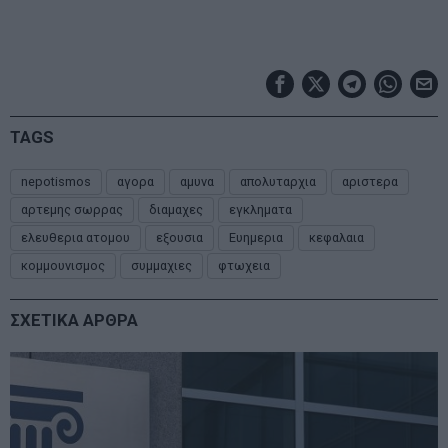
TAGS
nepotismos
αγορα
αμυνα
απολυταρχια
αριστερα
αρτεμης σωρρας
διαμαχες
εγκληματα
ελευθερια ατομου
εξουσια
Ευημερια
κεφαλαια
κομμουνισμος
συμμαχιες
φτωχεια
ΣΧΕΤΙΚΑ ΑΡΘΡΑ