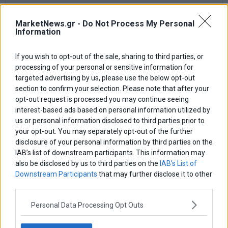
MarketNews.gr -
Do Not Process My Personal
Information
If you wish to opt-out of the sale, sharing to third parties, or
processing of your personal or sensitive information for
targeted advertising by us, please use the below opt-out
section to confirm your selection. Please note that after your
opt-out request is processed you may continue seeing
interest-based ads based on personal information utilized by
us or personal information disclosed to third parties prior to
your opt-out. You may separately opt-out of the further
Αποθήκευσε το όνομά μου, email, και τον ιστότοπο μου σε αυτόν
disclosure of your personal information by third parties on the
τον πλοηγό για την επόμενη φορά που θα σχολιάσω.
IAB’s list of downstream participants. This information may
also be disclosed by us to third parties on the
IAB’s List of
Downstream Participants
that may further disclose it to other
third parties.
Πλοήγηση
ΠΡΟΗΓΟΥΜΕΝΟ ΑΡΘΡΟ
ΕΠΟΜΕΝΟ ΑΡΘΡΟ
Previous
Μέρες…καλοκαιριού
Ο μεγαλύτερος εχθρός του
N
Personal Data Processing Opt Outs
άρθρων
φιλελευθερισμού είναι το
post:
p
κεφάλαιο