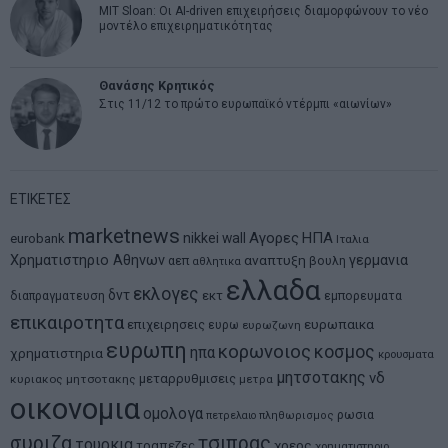
MIT Sloan: Οι AI-driven επιχειρήσεις διαμορφώνουν το νέο
μοντέλο επιχειρηματικότητας
Θανάσης Κρητικός
Στις 11/12 το πρώτο ευρωπαϊκό ντέρμπι «αιωνίων»
ΕΤΙΚΕΤΕΣ
marketnews
Αγορες
ΗΠΑ
nikkei
wall
eurobank
Ιταλια
Χρηματιστηριο Αθηνων
αναπτυξη
γερμανια
αεπ
βουλη
αθλητικα
ελλαδα
εκλογες
δντ
εκτ
διαπραγματευση
εμπορευματα
επικαιροτητα
ευρωπαικα
επιχειρησεις
ευρω
ευρωζωνη
ευρωπη
κορωνοιος
κοσμος
ηπα
χρηματιστηρια
κρουσματα
μητσοτακης
νδ
μεταρρυθμισεις
κυριακος μητσοτακης
μετρα
οικονομια
ομολογα
ρωσια
πετρελαιο
πληθωρισμος
συριζα
τσιπρας
τουρκια
τραπεζες
χρεος
χρηματιστηριο