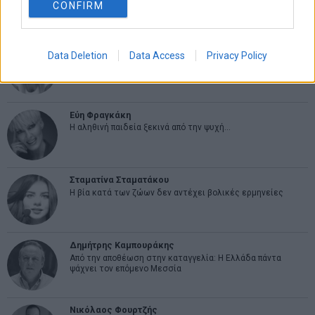
CONFIRM
ΑΡΘΡΟΓΡΑΦΟΙ
Ελευθερία Κούρταλη
Data Deletion
Data Access
Privacy Policy
Οι «τιμωροί» των ομολόγων επέστρεψαν
Εύη Φραγκάκη
Η αληθινή παιδεία ξεκινά από την ψυχή…
Σταματίνα Σταματάκου
Η βία κατά των ζώων δεν αντέχει βολικές ερμηνείες
Δημήτρης Καμπουράκης
Από την αποθέωση στην καταγγελία: Η Ελλάδα πάντα
ψάχνει τον επόμενο Μεσσία
Νικόλαος Φουρτζής