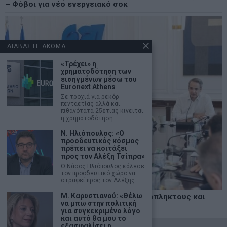
– Φόβοι για νέο ενεργειακό σοκ
ΔΙΑΒΑΣΤΕ ΑΚΟΜΑ
«Τρέχει» η
χρηματοδότηση των
εισηγμένων μέσω του
Euronext Athens
Σε τροχιά για ρεκόρ
πενταετίας αλλά και
πιθανότατα 25ετίας κινείται
η χρηματοδότηση
Ν. Ηλιόπουλος: «Ο
προοδευτικός κόσμος
πρέπει να κοιτάξει
προς τον Αλέξη Τσίπρα»
Ο Νάσος Ηλιόπουλος κάλεσε
τον προοδευτικό χώρο να
στραφεί προς τον Αλέξης
Μ. Καρυστιανού: «Θέλω
Δυτική Αττική: Άμεση στήριξη σε πυρόπληκτους και
να μπω στην πολιτική
επιχειρήσεις
για συγκεκριμένο λόγο
και αυτό θα μου το
εξασφαλίσει η