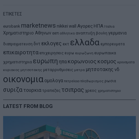
ΕΤΙΚΕΤΕΣ
marketnews
Αγορες
ΗΠΑ
nikkei
wall
eurobank
Ιταλια
Χρηματιστηριο Αθηνων
αναπτυξη
γερμανια
αεπ
βουλη
αθλητικα
ελλαδα
εκλογες
δντ
εκτ
διαπραγματευση
εμπορευματα
επικαιροτητα
ευρωπαικα
επιχειρησεις
ευρω
ευρωζωνη
ευρωπη
κορωνοιος
κοσμος
ηπα
χρηματιστηρια
κρουσματα
μητσοτακης
νδ
μεταρρυθμισεις
κυριακος μητσοτακης
μετρα
οικονομια
ομολογα
ρωσια
πετρελαιο
πληθωρισμος
συριζα
τσιπρας
τουρκια
τραπεζες
χρεος
χρηματιστηριο
LATEST FROM BLOG