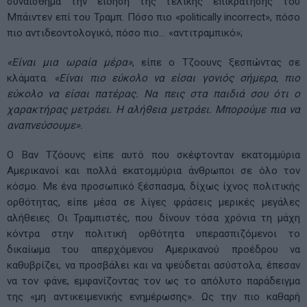
συναίσθημα την είδηση της τελικής επικράτησης του
Μπάιντεν επί του Τραμπ. Πόσο πιο «politically incorrect», πόσο
πιο αντιδεοντολογικό, πόσο πιο… «αντιτραμπικό»;
«Είναι μια ωραία μέρα»
, είπε ο Τζοουνς ξεσπώντας σε
κλάματα.
«Είναι πιο εύκολο να είσαι γονιός σήμερα, πιο
εύκολο να είσαι πατέρας. Να πεις στα παιδιά σου ότι ο
χαρακτήρας μετράει. Η αλήθεια μετράει. Μπορούμε πια να
αναπνεύσουμε».
Ο Βαν Τζόουνς είπε αυτό που σκέφτονταν εκατομμύρια
Αμερικανοί και πολλά εκατομμύρια άνθρωποι σε όλο τον
κόσμο. Με ένα προσωπικό ξέσπασμα, δίχως ίχνος πολιτικής
ορθότητας, είπε μέσα σε λίγες φράσεις μερικές μεγάλες
αλήθειες. Οι Τραμπιστές, που δίνουν τόσα χρόνια τη μάχη
κόντρα στην πολιτική ορθότητα υπερασπιζόμενοι το
δικαίωμα του απερχόμενου Αμερικανού προέδρου να
καθυβρίζει, να προσβάλει και να ψεύδεται ασύστολα, έπεσαν
να τον φάνε, εμφανίζοντας τον ως το απόλυτο παράδειγμα
της «μη αντικειμενικής ενημέρωσης». Ως την πιο καθαρή