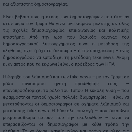
και αξιόπιστης δημοσιογραφίας.
Είναι βέβαιο πως η στάση των δημοσιογράφων που έκοψαν
στον αέρα τον Τραμπ θα γίνει αντικείμενο μελέτης σε όλες
τις σχολές δημοσιογραφίας, επικοινωνίας και πολιτικής
επιστήμης. Από την ώρα που βασικός κανόνας του
δημοσιογραφικού λειτουργήματος είναι η μετάδοση της
αλήθειας, έχει ή όχι το δικαίωμα – ή την υποχρέωση – ένας
δημοσιογράφος να εμποδίζει τη μετάδοση fake news; Ακόμη
κι αν αυτός που τα εκφωνεί είναι ο πρόεδρος των ΗΠΑ;
Η έκρηξη του λαϊκισμού και των fake news – με τον Τραμπ σε
ρόλο παγκόσμιου ηγέτη προώθησής τους –
επαναπροσδιορίζει το ρόλο του Τύπου. Η εύκολη λύση – που
εφαρμόστηκε παντού χωρίς πολλές διαμαρτυρίες – είναι να
μετατρέπονται οι δημοσιογράφοι σε οχήματα λαϊκισμού και
μετάδοσης fake news. Η δύσκολη επιλογή – που δικαιώνει
μακροπρόθεσμα αυτούς που την ακολουθούν – είναι να
υπερασπίζονται οι δημοσιογράφοι με κάθε τρόπο την
αλήθεια. Το να δώσει κανείς χώρο και χρόνο σε όλες τις