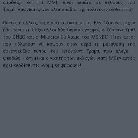
απόδειξη ότι τα ΜΜΕ είναι γεμάτα με εχθρούς του
Τραμπ. Ξαφνικά έγιναν όλοι οπαδοί της πολιτικής ορθότητας!
Ούτως ή άλλως, πριν από τα δάκρυα του Βαν Τζοόυνς, είχαν
ήδη πάρει τη δόξα άλλοι δύο δημοσιογράφοι, ο Σέπαρντ Σμιθ
του CNBC και ο Μπράιαν Ουίλιαμς του MSNBC. Ήταν αυτοί
που τόλμησαν να κόψουν στον αέρα τη μετάδοση της
συνέντευξης τύπου του Ντόναλντ Τραμπ, που έλεγε –
ψευδώς – ότι είναι ο νικητής των εκλογών γιατί δήθεν αυτός
έχει κερδίσει τις «νόμιμες ψήφους»!