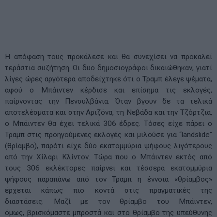
Η απόφαση τους προκάλεσε και θα συνεχίσει να προκαλεί
τεράστια συζήτηση. Οι δυο δημοσιογράφοι δικαιώθηκαν, γιατί
λίγες ώρες αργότερα αποδείχτηκε ότι ο Τραμπ έλεγε ψέματα,
αφού ο Μπάιντεν κέρδισε και επίσημα τις εκλογές,
παίρνοντας την Πενσυλβάνια. Όταν βγουν δε τα τελικά
αποτελέσματα και στην Αριζόνα, τη Νεβάδα και την Τζόρτζια,
ο Μπάιντεν θα έχει τελικά 306 έδρες. Τόσες είχε πάρει ο
Τραμπ στις προηγούμενες εκλογές και μιλούσε για “landslide”
(θρίαμβο), παρότι είχε δύο εκατομμύρια ψήφους λιγότερους
από την Χίλαρι Κλίντον. Τώρα που ο Μπάιντεν εκτός από
τους 306 εκλέκτορες παίρνει και τέσσερα εκατομμύρια
ψήφους παραπάνω από τον Τραμπ η έννοια «θρίαμβος»
έρχεται κάπως πιο κοντά στις πραγματικές της
διαστάσεις. Μαζί με τον θρίαμβο του Μπάιντεν,
όμως, βρισκόμαστε μπροστά και στο θρίαμβο της υπεύθυνης