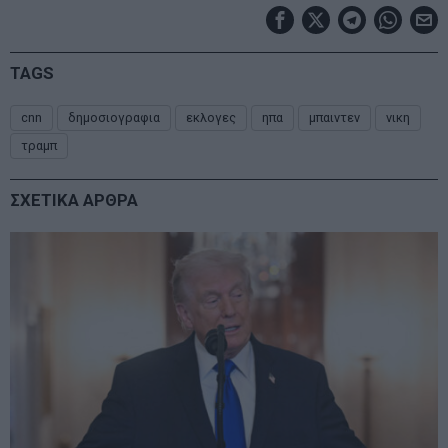
TAGS
cnn
δημοσιογραφια
εκλογες
ηπα
μπαιντεν
νικη
τραμπ
ΣΧΕΤΙΚΑ ΑΡΘΡΑ