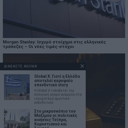
Morgan Stanley: Ισχυρό στοίχημα στις ελληνικές
τράπεζες – Οι νέες τιμές-στόχοι
ΔΙΑΒΑΣΤΕ ΑΚΟΜΑ
Global X: Γιατί η Ελλάδα
αποτελεί κορυφαίο
επενδυτικό story
Η Global X τοποθετεί την
ελληνική αγορά ανάμεσα στα
ισχυρότερα αμυντικά
επενδυτικά
Στο μικροσκόπιο του
Μαξίμου οι πολιτικές
κινήσεις Τσίπρα,
Καρυστιανού και