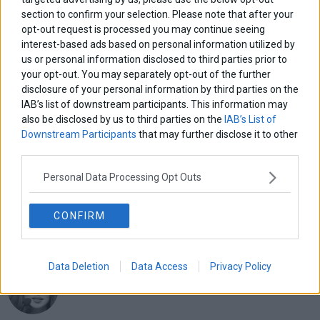
section to confirm your selection. Please note that after your
opt-out request is processed you may continue seeing
Πλοήγηση
ΠΡΟΗΓΟΥΜΕΝΟ ΑΡΘΡΟ
ΕΠΟΜΕΝΟ ΑΡΘΡΟ
interest-based ads based on personal information utilized by
Previous
ΧΑ: Σημαντικές εντολές
Αγορά Παραγώγων: Με
N
us or personal information disclosed to third parties prior to
άρθρων
αγοράς για Πειραιώς & Alpha
premium 0,43% ο FTSE/XA
post:
p
your opt-out. You may separately opt-out of the further
Large Cap
disclosure of your personal information by third parties on the
IAB’s list of downstream participants. This information may
ΑΡΘΡΟΓΡΑΦΟΙ
also be disclosed by us to third parties on the
IAB’s List of
Downstream Participants
that may further disclose it to other
Ελευθερία Κούρταλη
third parties.
Οι «τιμωροί» των ομολόγων επέστρεψαν
Personal Data Processing Opt Outs
Εύη Φραγκάκη
CONFIRM
«Αυτό είναι που μένει. Το συναίσθημα που αφήνουμε πίσω
μας»
Data Deletion
Data Access
Privacy Policy
Σταματίνα Σταματάκου
Η βία κατά των ζώων δεν αντέχει βολικές ερμηνείες