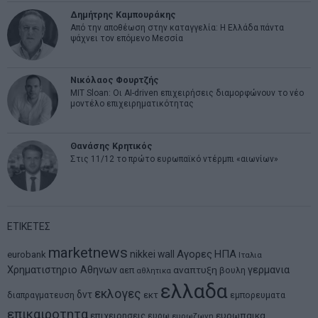
Δημήτρης Καμπουράκης
Από την αποθέωση στην καταγγελία: Η Ελλάδα πάντα
ψάχνει τον επόμενο Μεσσία
Νικόλαος Φουρτζής
MIT Sloan: Οι AI-driven επιχειρήσεις διαμορφώνουν το νέο
μοντέλο επιχειρηματικότητας
Θανάσης Κρητικός
Στις 11/12 το πρώτο ευρωπαϊκό ντέρμπι «αιωνίων»
ΕΤΙΚΕΤΕΣ
marketnews
Αγορες
ΗΠΑ
nikkei
wall
eurobank
Ιταλια
Χρηματιστηριο Αθηνων
αναπτυξη
γερμανια
αεπ
βουλη
αθλητικα
ελλαδα
εκλογες
δντ
εκτ
διαπραγματευση
εμπορευματα
επικαιροτητα
ευρωπαικα
επιχειρησεις
ευρω
ευρωζωνη