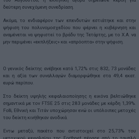
δεύτερη συνεχόμενη συνεδρίαση.
Ακόμα, το ενδιαφέρον των επενδυτών εστιάτηκε και στην
ψήφιση του πολυνομοσχεδίου που φέρνει η κυβέρνηση και
αναμένεται να ψηφιστεί το βράδυ της Τετάρτης, με το Χ.Α. να
μην περιμένει «εκπλήξεις» και «απρόοπτα» στην ψήφιση.
Ο γενικός δείκτης ανέβηκε κατά 1,72% στις 832, 73 μονάδες
και η αξία των συναλλαγών διαμορφώθηκε στα 49,4 εκατ.
ευρώ περίπου.
Στο δείκτη υψηλής κεφαλαιοποίησης η εικόνα βελτιώθηκε
σημαντικά με τον FTSE 25 στις 283 μονάδες με κέρδη 1,39%.
Folli, Εθνική και Τιτάν υποχώρησαν ενώ οι υπόλοιπες μετοχές
του δείκτη κινήθηκαν ανοδικά.
Εντω μεταξύ, πακέτο που αντιστοιχεί στο 25,73% του
μετοχικού κεφαλαίου της Forthnet πέρασε από το ταμπλό