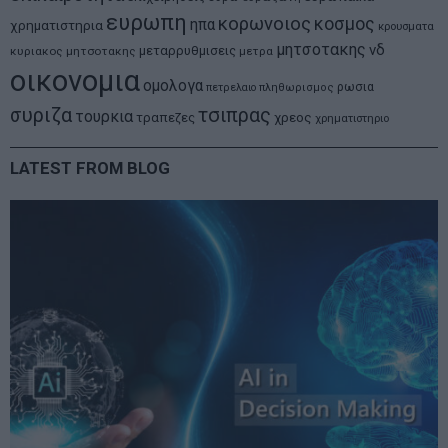
ευρωπη
κορωνοιος
κοσμος
ηπα
χρηματιστηρια
κρουσματα
μητσοτακης
νδ
μεταρρυθμισεις
κυριακος μητσοτακης
μετρα
οικονομια
ομολογα
ρωσια
πετρελαιο
πληθωρισμος
συριζα
τσιπρας
τουρκια
τραπεζες
χρεος
χρηματιστηριο
LATEST FROM BLOG