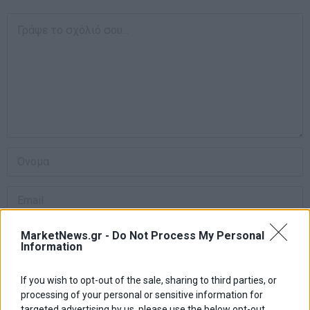
MarketNews.gr -
Do Not Process My Personal
Information
Αποθήκευσε το όνομά μου, email, και τον ιστότοπο μου σε αυτόν
If you wish to opt-out of the sale, sharing to third parties, or
τον πλοηγό για την επόμενη φορά που θα σχολιάσω.
processing of your personal or sensitive information for
targeted advertising by us, please use the below opt-out