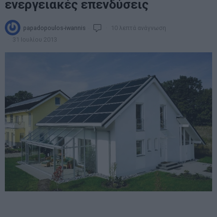
ενεργειακές επενδύσεις
papadopoulos-iwannis
10 λεπτά ανάγνωση
31 Ιουλίου 2013