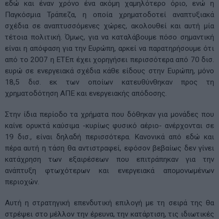
εδώ και έναν χρόνο ένα ακόμη χαμηλότερο όριο, ενώ η
Παγκόσμια Τράπεζα, η οποία χρηματοδοτεί αναπτυξιακά
σχέδια σε αναπτυσσόμενες χώρες, ακολουθεί και αυτή μία
τέτοια πολιτική. Όμως, για να καταλάβουμε πόσο σημαντική
είναι η απόφαση για την Ευρώπη, αρκεί να παρατηρήσουμε ότι
από το 2007 η ΕΤΕπ έχει χορηγήσει περισσότερα από 70 δισ.
ευρώ σε ενεργειακά σχέδια κάθε είδους στην Ευρώπη, μόνο
18,5 δισ. εκ των οποίων κατευθύνθηκαν προς τη
χρηματοδότηση ΑΠΕ και ενεργειακής απόδοσης.
Στην ίδια περίοδο τα χρήματα που δόθηκαν για μονάδες που
καίνε ορυκτά καύσιμα -κυρίως φυσικό αέριο- ανέρχονται σε
19 δισ., είναι δηλαδή περισσότερα. Κανονικά από εδώ και
πέρα αυτή η τάση θα αντιστραφεί, εφόσον βεβαίως δεν γίνει
κατάχρηση των εξαιρέσεων που επιτράπηκαν για την
ανάπτυξη φτωχότερων και ενεργειακά απομονωμένων
περιοχών.
Αυτή η στρατηγική επενδυτική επιλογή με τη σειρά της θα
στρέψει στο μέλλον την έρευνα, την κατάρτιση, τις ιδιωτικές