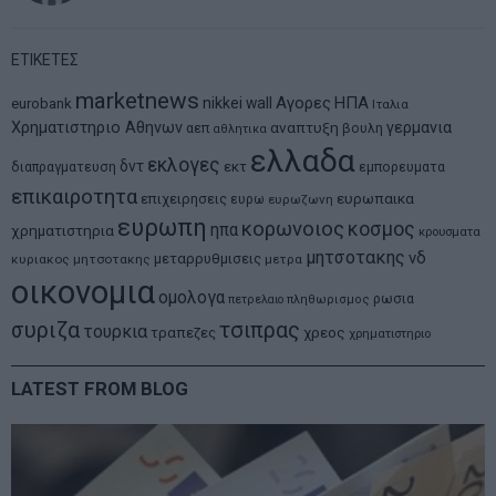
ΕΤΙΚΕΤΕΣ
marketnews
Αγορες
ΗΠΑ
nikkei
wall
eurobank
Ιταλια
Χρηματιστηριο Αθηνων
αναπτυξη
γερμανια
αεπ
βουλη
αθλητικα
ελλαδα
εκλογες
δντ
εκτ
διαπραγματευση
εμπορευματα
επικαιροτητα
ευρωπαικα
επιχειρησεις
ευρω
ευρωζωνη
ευρωπη
κορωνοιος
κοσμος
ηπα
χρηματιστηρια
κρουσματα
μητσοτακης
νδ
μεταρρυθμισεις
κυριακος μητσοτακης
μετρα
οικονομια
ομολογα
ρωσια
πετρελαιο
πληθωρισμος
συριζα
τσιπρας
τουρκια
τραπεζες
χρεος
χρηματιστηριο
LATEST FROM BLOG