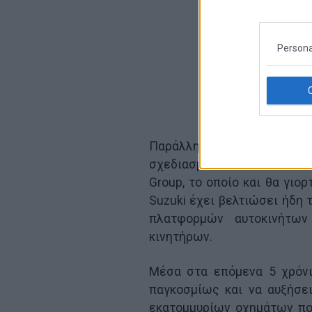
Persona
Παράλληλα η Suzuki ανακο
σχεδιασμένο να θέσει τα θ
Group, το οποίο και θα γιο
Suzuki έχει βελτιώσει ήδη 
πλατφορμών αυτοκινήτων
κινητήρων.
Μέσα στα επόμενα 5 χρόνι
παγκοσμίως και να αυξήσε
εκατομμυρίων οχημάτων που