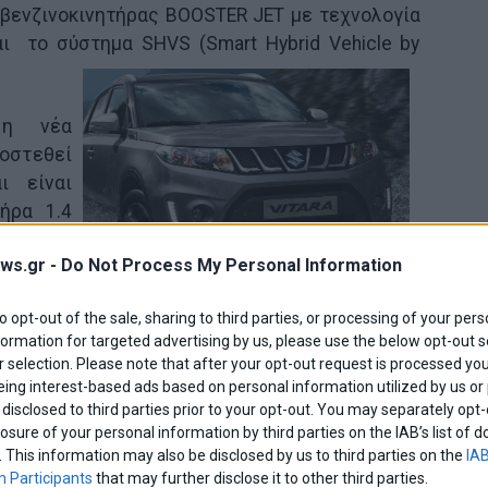
 βενζινοκινητήρας BOOSTER JET με τεχνολογία
ι το σύστημα SHVS (Smart Hybrid Vehicle by
 η νέα
οστεθεί
ι είναι
ήρα 1.4
θέτει τη
ws.gr -
Do Not Process My Personal Information
ι τα νέα
ία στο
to opt-out of the sale, sharing to third parties, or processing of your pers
σφέρει συνολικά μια πιο σπορτίφ αίσθηση.
formation for targeted advertising by us, please use the below opt-out s
 selection. Please note that after your opt-out request is processed y
eing interest-based ads based on personal information utilized by us or
disclosed to third parties prior to your opt-out. You may separately opt-
losure of your personal information by third parties on the IAB’s list o
. This information may also be disclosed by us to third parties on the
IAB
 Participants
that may further disclose it to other third parties.