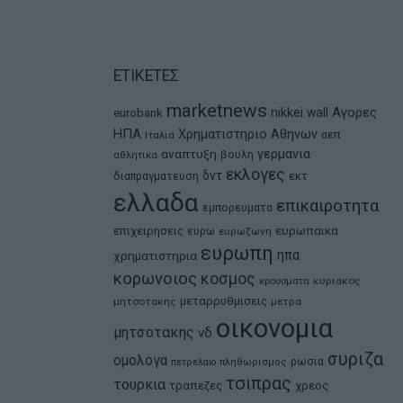
ΕΤΙΚΕΤΕΣ
marketnews
Αγορες
nikkei
wall
eurobank
ΗΠΑ
Χρηματιστηριο Αθηνων
αεπ
Ιταλια
αναπτυξη
γερμανια
βουλη
αθλητικα
εκλογες
δντ
εκτ
διαπραγματευση
ελλαδα
επικαιροτητα
εμπορευματα
ευρωπαικα
επιχειρησεις
ευρω
ευρωζωνη
ευρωπη
ηπα
χρηματιστηρια
κορωνοιος
κοσμος
κρουσματα
κυριακος
μεταρρυθμισεις
μητσοτακης
μετρα
οικονομια
μητσοτακης
νδ
συριζα
ομολογα
ρωσια
πετρελαιο
πληθωρισμος
τσιπρας
τουρκια
τραπεζες
χρεος