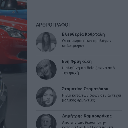
ΑΡΘΡΟΓΡΑΦΟΙ
Ελευθερία Κούρταλη
Οι «τιμωροί» των ομολόγων
επέστρεψαν
Εύη Φραγκάκη
Η αληθινή παιδεία ξεκινά από
την ψυχή…
Σταματίνα Σταματάκου
Η βία κατά των ζώων δεν αντέχει
βολικές ερμηνείες
Δημήτρης Καμπουράκης
Από την αποθέωση στην
καταγγελία: Η Ελλάδα πάντα