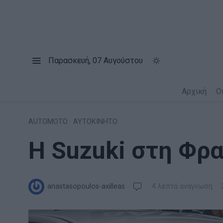
Παρασκευή, 07 Αυγούστου
Αρχική
Ο
AUTOMOTO
·
ΑΥΤΟΚΙΝΗΤΟ
Η Suzuki στη Φρ
anastasopoulos-axilleas
4 λεπτά ανάγνωση
2