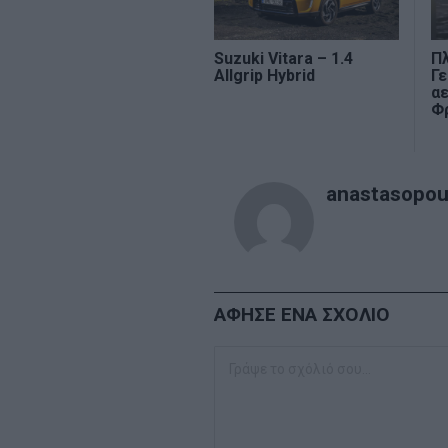
Suzuki Vitara – 1.4
Π
Allgrip Hybrid
Γε
α
Φ
anastasopoul
ΑΦΗΣΕ ΕΝΑ ΣΧΟΛΙΟ