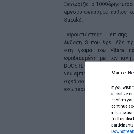
Ξεχωρίζει ο 1000άρηςturbo
άμεσου ψεκασμού καθώς κα
Suzuki).
Παρουσιάστηκε επίσης
έκδοση S που έχει ήδη πρ
στη γκάμα του Vitara κα
εφοδιασμένη με τον κινητ
BOOSTER JET turbo, και δια
MarketNe
νέα εμπρός μάσκα, καθώς κα
σχεδιαστικά στοιχε
If you wish 
εσωτερικό και όχι μόνο, προ
sensitive in
confirm your
continue se
information 
further disc
participants
Downstream