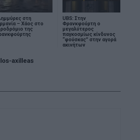
λημμύρες στη
UBS: Στην
ρμανία – Χάος στο
Φρανκφούρτη ο
εροδρόμιο της
μεγαλύτερος
ρανκφούρτης
παγκοσμίως κίνδυνος
“φούσκας” στην αγορά
ακινήτων
os-axilleas