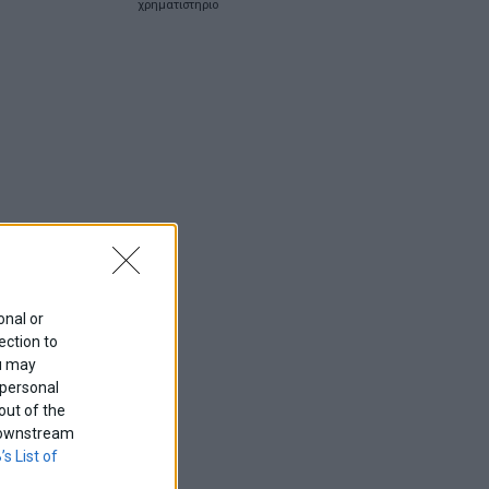
χρηματιστηριο
onal or
ection to
ou may
 personal
out of the
f downstream
’s List of